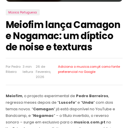
Música Portuguesa
Meiofim lança Camagon
e Nogamac: um díptico
de noise e texturas
Por Pedro
3 min
26 de
Adiciona o musica.com.pt como
fonte
Ribeiro
leitura
Fevereiro,
preferencial no Google
2026
Meiofim
, o projecto experimental de
Pedro Barreiros
,
regressa meses depois de “
Luscofo
” e “
Unda
” com dois
temas novos. “
Camagon
” já está disponível no YouTube e
Bandcamp, e “
Nogamac
” – o título invertido, o reverso
sonoro – surge em exclusivo para o
musica.com.pt
no