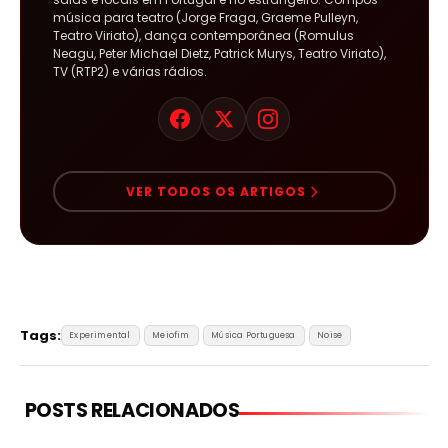
música para teatro (Jorge Fraga, Graeme Pulleyn,
Teatro Viriato), dança contemporânea (Romulus
Neagu, Peter Michael Dietz, Patrick Murys, Teatro Viriato),
TV (RTP2) e várias rádios.
VER TODOS OS ARTIGOS
Tags:
Experimental
Meiofim
Música Portuguesa
Noise
POSTS RELACIONADOS