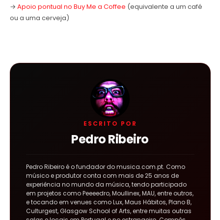
→
Apoio pontual no Buy Me a Coffee
(equivalente a um café
ou a uma cerveja)
ESCRITO POR
Pedro Ribeiro
Pedro Ribeiro é o fundador do musica.com.pt. Como
músico e produtor conta com mais de 25 anos de
experiência no mundo da música, tendo participado
em projetos como Peeeedro, Moullinex, MAU, entre outros,
e tocando em venues como Lux, Maus Hábitos, Plano B,
Culturgest, Glasgow School of Arts, entre muitas outras
salas e locais em Portugal e no estrangeiro. Compôs