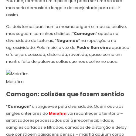
YouTube, formando um díptico que podia ser uma só faixa
mas seria demasiado longa e desconjuntada para existir
assim.
Os dois temas partilham a mesma origem e impulso criativo,
mas seguem caminhos distintos: “
Camagon
” aposta na
diversidade de texturas, “
Nogamac
” na repetição e na
agressividade. Pelo meio, a voz de
Pedro Barreiros
aparece
a falar, processada, distorcida, revertida, quase como um
mantra feito de palavras soltas que nos acolhe no caos.
Meiofim
Camagon: colisões que fazem sentido
“
Camagon
” distingue-se pela diversidade. Quem ouviu os
singles anteriores do
Meiofim
vai reconhecer o território –
sintetizadores processados até à irreconhecibilidade,
samples cortados e filtrados, camadas de distorção e delay
que constroem paisagens densas – mas há aqui um corpo