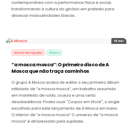
contemporânea com a performance física e social,
transformando a cultura do ginásio em pretexto para
dissecar masculinidades tóxicas…
06 MAI
Música Portuguesa
Álbuns
“a mosca mosca”: O primeiro disco de A
Mosca que não traça caminhos
O grupo A Mosca acaba de editar o seu primeiro álbum
intitulado de “a mosca mosca”, um trabalho assumido
em manifesto de ruído, crueza e uma certa
desobediência. Podes ouvir "Corpos em Stock", o single
escolhido para este lançamento de A Mosca em baixo.
O interior de “a mosca mosca” O universo de “a mosca
mosca” é atravessado pela sujidade…