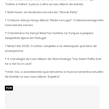
“Voltas e Voltas” e pisca o olho ao seu álbum de estreia
Niall Horan: do fenómeno ao luto em “Dinner Party”
Criatura-dança lança álbum “Nada no Lugar”: O desassossego tem
nova banda sonora
O fenómeno Ye: Kanye West faz história na Turquia e prepara
despedida épica em Portugal
Misty Fest 2026: O cartaz completo e os destaques que tens de
acompanhar
A cronologia do novo álbum de Olivia Rodrigo “You Seem Pretty Sad
for a Girl So in Love”
Inês Vaz, a acordeonista que reinventa a música romântica erudita
de Dvořák no seu novo álbum “Espelho”
PUB