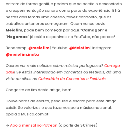
entrem de forma gentil, e pedem que se aceite o desconforto
e a experimentação sonora como parte da experiência. E há
nestes dois temas uma coesão, talvez confronto, que os
trabalhos anteriores começaram. Quem nunca ouviu
Meiofim
, pode bem começar por aqui. “
Camagon
” e
“
Nogamac
” já estão disponíveis no YouTube, não percas!
Bandcamp:
@meiofim
| Youtube:
@Meiofim
| Instagram:
@meiofim.insta
Queres ver mais noticias sobre música portuguesa?
Carrega
aqui
! Se estás interessado em concertos ou festivais, dá uma
vista de olhos no
Calendário de Concertos e Festivais
.
Chegaste ao fim deste artigo, boa!
Houve horas de escuta, pesquisa e escrita para este artigo
existir. Se valorizas o que fazemos pela música nacional,
apoia o Musica.com.pt!
→
Apoio mensal no Patreon
(a partir de 3€/mês)