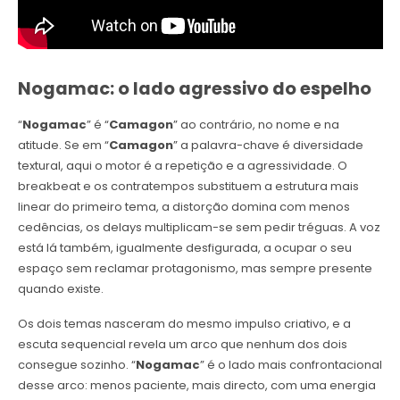
Nogamac: o lado agressivo do espelho
“
Nogamac
” é “
Camagon
” ao contrário, no nome e na
atitude. Se em “
Camagon
” a palavra-chave é diversidade
textural, aqui o motor é a repetição e a agressividade. O
breakbeat e os contratempos substituem a estrutura mais
linear do primeiro tema, a distorção domina com menos
cedências, os delays multiplicam-se sem pedir tréguas. A voz
está lá também, igualmente desfigurada, a ocupar o seu
espaço sem reclamar protagonismo, mas sempre presente
quando existe.
Os dois temas nasceram do mesmo impulso criativo, e a
escuta sequencial revela um arco que nenhum dos dois
consegue sozinho. “
Nogamac
” é o lado mais confrontacional
desse arco: menos paciente, mais directo, com uma energia