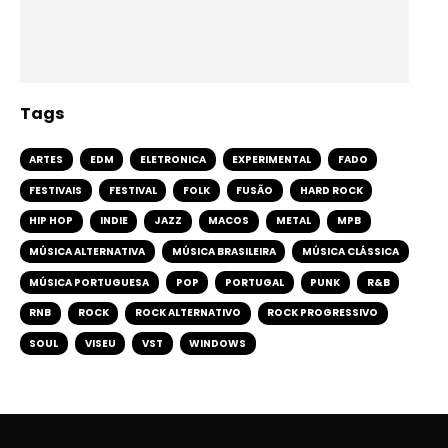
Tags
ARTES
EDM
ELETRONICA
EXPERIMENTAL
FADO
FESTIVAIS
FESTIVAL
FOLK
FUSÃO
HARD ROCK
HIP HOP
INDIE
JAZZ
MACOS
METAL
MPB
MÚSICA ALTERNATIVA
MÚSICA BRASILEIRA
MÚSICA CLÁSSICA
MÚSICA PORTUGUESA
POP
PORTUGAL
PUNK
R&B
RNB
ROCK
ROCK ALTERNATIVO
ROCK PROGRESSIVO
SOUL
VISEU
VST
WINDOWS