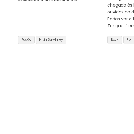
chegada às l
ouvidos no di
Podes ver o t
Tongues" em
Fusão
Nitin Sawhney
Rock
Roll