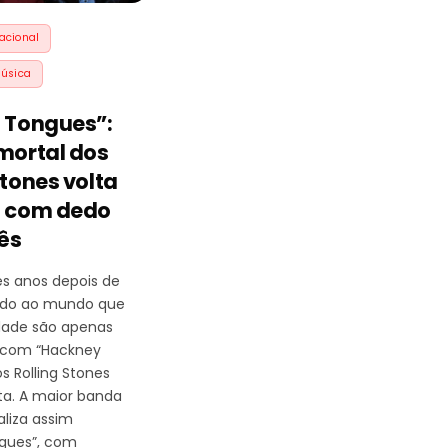
acional
úsica
n Tongues”:
mortal dos
Stones volta
o com dedo
ês
ês anos depois de
ado ao mundo que
dade são apenas
com “Hackney
s Rolling Stones
ta. A maior banda
aliza assim
ngues”, com