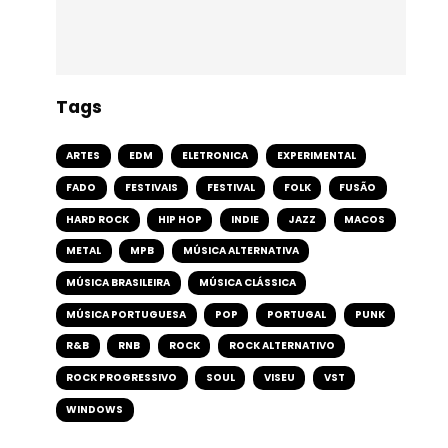
Tags
ARTES
EDM
ELETRONICA
EXPERIMENTAL
FADO
FESTIVAIS
FESTIVAL
FOLK
FUSÃO
HARD ROCK
HIP HOP
INDIE
JAZZ
MACOS
METAL
MPB
MÚSICA ALTERNATIVA
MÚSICA BRASILEIRA
MÚSICA CLÁSSICA
MÚSICA PORTUGUESA
POP
PORTUGAL
PUNK
R&B
RNB
ROCK
ROCK ALTERNATIVO
ROCK PROGRESSIVO
SOUL
VISEU
VST
WINDOWS