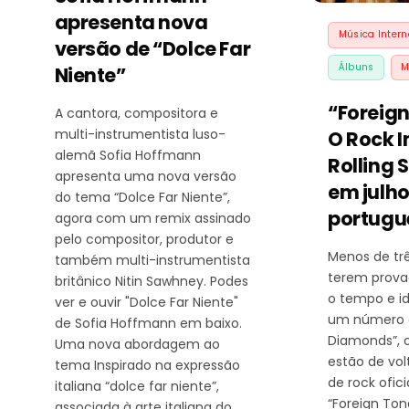
apresenta nova
Música Intern
versão de “Dolce Far
Álbuns
M
Niente”
“Foreig
A cantora, compositora e
multi-instrumentista luso-
O Rock I
alemã Sofia Hoffmann
Rolling 
apresenta uma nova versão
em julh
do tema “Dolce Far Niente”,
portugu
agora com um remix assinado
pelo compositor, produtor e
Menos de tr
também multi-instrumentista
terem prov
britânico Nitin Sawhney. Podes
o tempo e i
ver e ouvir "Dolce Far Niente"
um número 
de Sofia Hoffmann em baixo.
Diamonds”, o
Uma nova abordagem ao
estão de vol
tema Inspirado na expressão
de rock ofici
italiana “dolce far niente”,
“Foreign To
associada à arte italiana do…