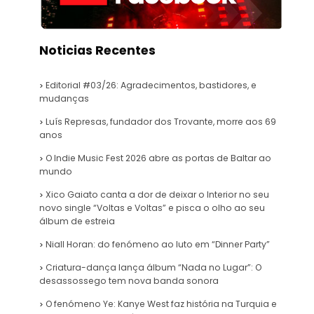
Noticias Recentes
Editorial #03/26: Agradecimentos, bastidores, e
mudanças
Luís Represas, fundador dos Trovante, morre aos 69
anos
O Indie Music Fest 2026 abre as portas de Baltar ao
mundo
Xico Gaiato canta a dor de deixar o Interior no seu
novo single “Voltas e Voltas” e pisca o olho ao seu
álbum de estreia
Niall Horan: do fenómeno ao luto em “Dinner Party”
Criatura-dança lança álbum “Nada no Lugar”: O
desassossego tem nova banda sonora
O fenómeno Ye: Kanye West faz história na Turquia e