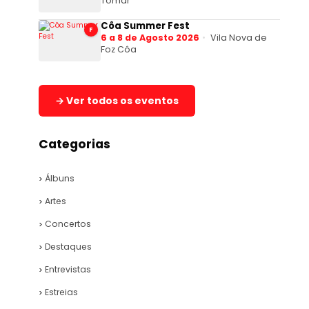
Tomar
Côa Summer Fest
F
6 a 8 de Agosto 2026
Vila Nova de
Foz Côa
→ Ver todos os eventos
Categorias
Álbuns
Artes
Concertos
Destaques
Entrevistas
Estreias