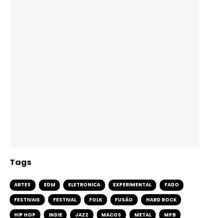
Tags
ARTES
EDM
ELETRONICA
EXPERIMENTAL
FADO
FESTIVAIS
FESTIVAL
FOLK
FUSÃO
HARD ROCK
HIP HOP
INDIE
JAZZ
MACOS
METAL
MPB