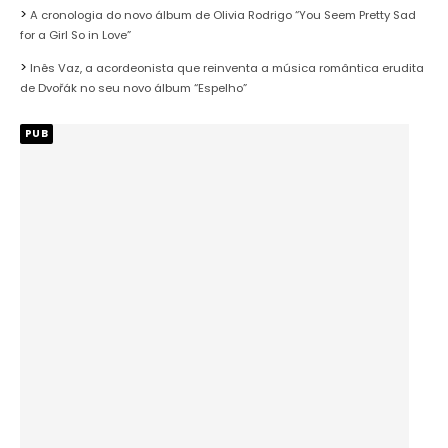
A cronologia do novo álbum de Olivia Rodrigo “You Seem Pretty Sad
for a Girl So in Love”
Inês Vaz, a acordeonista que reinventa a música romântica erudita
de Dvořák no seu novo álbum “Espelho”
PUB