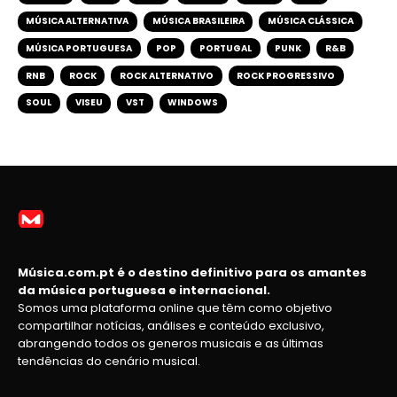
MÚSICA ALTERNATIVA
MÚSICA BRASILEIRA
MÚSICA CLÁSSICA
MÚSICA PORTUGUESA
POP
PORTUGAL
PUNK
R&B
RNB
ROCK
ROCK ALTERNATIVO
ROCK PROGRESSIVO
SOUL
VISEU
VST
WINDOWS
Música.com.pt é o destino definitivo para os amantes
da música portuguesa e internacional.
Somos uma plataforma online que têm como objetivo
compartilhar notícias, análises e conteúdo exclusivo,
abrangendo todos os generos musicais e as últimas
tendências do cenário musical.