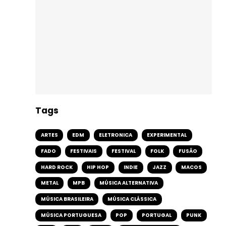
Tags
ARTES
EDM
ELETRONICA
EXPERIMENTAL
FADO
FESTIVAIS
FESTIVAL
FOLK
FUSÃO
HARD ROCK
HIP HOP
INDIE
JAZZ
MACOS
METAL
MPB
MÚSICA ALTERNATIVA
MÚSICA BRASILEIRA
MÚSICA CLÁSSICA
MÚSICA PORTUGUESA
POP
PORTUGAL
PUNK