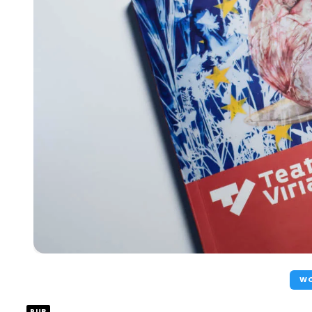
WO
PUB