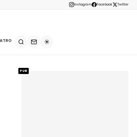
Instagram
Facebook
Twitter
EATRO
☀️
PUB