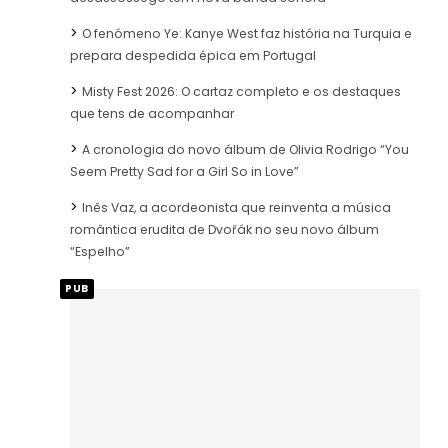
O fenómeno Ye: Kanye West faz história na Turquia e
prepara despedida épica em Portugal
Misty Fest 2026: O cartaz completo e os destaques
que tens de acompanhar
A cronologia do novo álbum de Olivia Rodrigo “You
Seem Pretty Sad for a Girl So in Love”
Inês Vaz, a acordeonista que reinventa a música
romântica erudita de Dvořák no seu novo álbum
“Espelho”
PUB