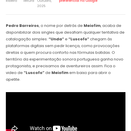
Ribeiro
leitura
Outubro,
preferencial no Google
2025
Pedro Barreiros
, o nome por detrás de
Meiofim
, acaba de
disponibilizar dois singles que desafiam qualquer tentativa de
catalogação simples:
“Unda”
e
“Luscofo”
chegam às
plataformas digitais sem pedir licença, como provocações
diretas a quem procura conforto nas fórmulas batidas. O
território da experimentação sonora portuguesa ganha novo
protagonista, e precisamos de aventureiros assim. Fica o
video de
“Luscofo”
de
Meiofim
em baixo para abrir o
apetite.