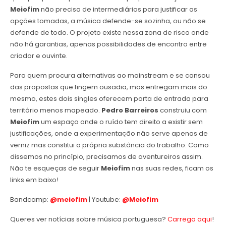
Meiofim
não precisa de intermediários para justificar as
opções tomadas, a música defende-se sozinha, ou não se
defende de todo. O projeto existe nessa zona de risco onde
não há garantias, apenas possibilidades de encontro entre
criador e ouvinte.
Para quem procura alternativas ao mainstream e se cansou
das propostas que fingem ousadia, mas entregam mais do
mesmo, estes dois singles oferecem porta de entrada para
território menos mapeado.
Pedro Barreiros
construiu com
Meiofim
um espaço onde o ruído tem direito a existir sem
justificações, onde a experimentação não serve apenas de
verniz mas constitui a própria substância do trabalho. Como
dissemos no princípio, precisamos de aventureiros assim.
Não te esqueças de seguir
Meiofim
nas suas redes, ficam os
links em baixo!
Bandcamp:
@meiofim
| Youtube:
@Meiofim
Queres ver notícias sobre música portuguesa?
Carrega aqui
!