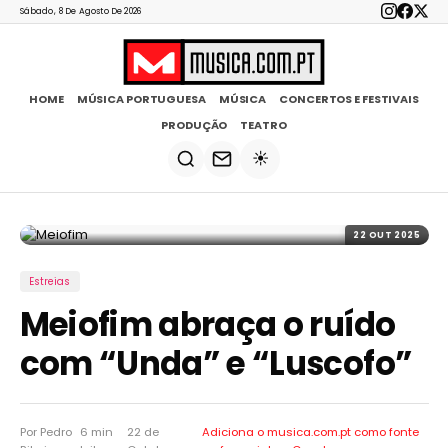
Sábado, 8 De Agosto De 2026
HOME
MÚSICA PORTUGUESA
MÚSICA
CONCERTOS E FESTIVAIS
PRODUÇÃO
TEATRO
☀️
22 OUT 2025
Estreias
Meiofim abraça o ruído
com “Unda” e “Luscofo”
Por Pedro
6 min
22 de
Adiciona o musica.com.pt como
fonte