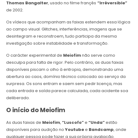
Thomas Bangalter
, usado no filme françês
“Irréversible”
de 2002.
Os vídeos que acompanham as faixas estendem essa lógica
ao campo visual. Glitches, interferências, imagens que se
desintegram e reconstroem, tudo participa da mesma
investigação sobre instabilidade e transformação.
O carácter experimental de
Meiofim
não serve como
desculpa para falta de rigor. Pelo contrário, as duas faixas
disponíveis piscam o olho à entropia, demonstrando uma
abertura ao caos, domínio técnico colocado ao serviço da
surpresa. Os sons entram e saem sem pedir licença, mas
cada entrada e saída parece calculada, cada acidente soa
deliberado.
O início do Meiofim
As duas faixas de
Meiofim
,
“Luscofo”
e
“Unda”
estão
disponíveis para audição no
Youtube
e
Bandcamp
, onde
qualquer pessoa pode fazer a sua própria avaliação.