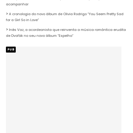
acompanhar
A cronologia do novo álbum de Olivia Rodrigo “You Seem Pretty Sad
for a Girl So in Love”
Inês Vaz, a acordeonista que reinventa a música romântica erudita
de Dvořák no seu novo álbum “Espelho”
PUB