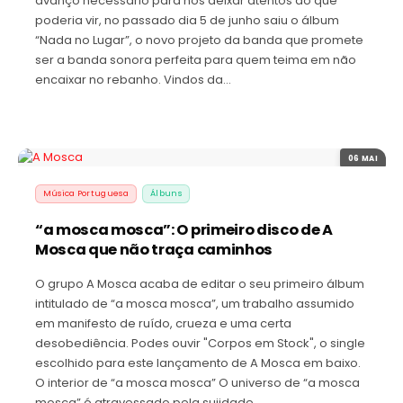
avanço necessário para nos deixar atentos ao que
poderia vir, no passado dia 5 de junho saiu o álbum
“Nada no Lugar”, o novo projeto da banda que promete
ser a banda sonora perfeita para quem teima em não
encaixar no rebanho. Vindos da…
06 MAI
Música Portuguesa
Álbuns
“a mosca mosca”: O primeiro disco de A
Mosca que não traça caminhos
O grupo A Mosca acaba de editar o seu primeiro álbum
intitulado de “a mosca mosca”, um trabalho assumido
em manifesto de ruído, crueza e uma certa
desobediência. Podes ouvir "Corpos em Stock", o single
escolhido para este lançamento de A Mosca em baixo.
O interior de “a mosca mosca” O universo de “a mosca
mosca” é atravessado pela sujidade…