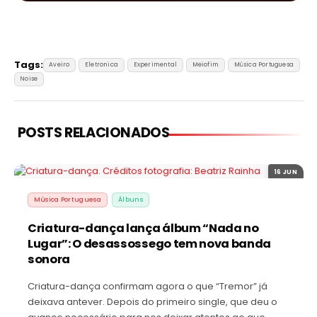
Tags:
Aveiro
Eletronica
Experimental
Meiofim
Música Portuguesa
Noise
POSTS RELACIONADOS
16 JUN
Música Portuguesa
Álbuns
Criatura-dança lança álbum “Nada no
Lugar”: O desassossego tem nova banda
sonora
Criatura-dança confirmam agora o que “Tremor” já
deixava antever. Depois do primeiro single, que deu o