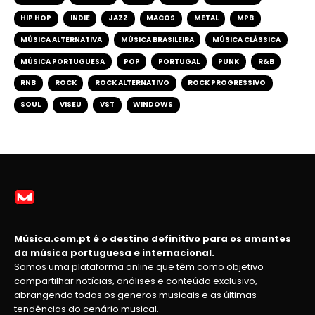
HIP HOP
INDIE
JAZZ
MACOS
METAL
MPB
MÚSICA ALTERNATIVA
MÚSICA BRASILEIRA
MÚSICA CLÁSSICA
MÚSICA PORTUGUESA
POP
PORTUGAL
PUNK
R&B
RNB
ROCK
ROCK ALTERNATIVO
ROCK PROGRESSIVO
SOUL
VISEU
VST
WINDOWS
Música.com.pt é o destino definitivo para os amantes
da música portuguesa e internacional.
Somos uma plataforma online que têm como objetivo
compartilhar notícias, análises e conteúdo exclusivo,
abrangendo todos os generos musicais e as últimas
tendências do cenário musical.