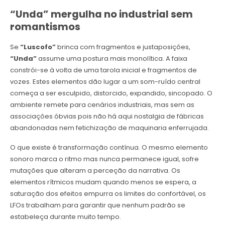
“Unda” mergulha no industrial sem
romantismos
Se
“Luscofo”
brinca com fragmentos e justaposições,
“Unda”
assume uma postura mais monolítica. A faixa
constrói-se à volta de uma tarola inicial e fragmentos de
vozes. Estes elementos dão lugar a um som-ruído central
começa a ser esculpido, distorcido, expandido, sincopado. O
ambiente remete para cenários industriais, mas sem as
associações óbvias pois não há aqui nostalgia de fábricas
abandonadas nem fetichização de maquinaria enferrujada.
O que existe é transformação contínua. O mesmo elemento
sonoro marca o ritmo mas nunca permanece igual, sofre
mutações que alteram a perceção da narrativa. Os
elementos rítmicos mudam quando menos se espera, a
saturação dos efeitos empurra os limites do confortável, os
LFOs trabalham para garantir que nenhum padrão se
estabeleça durante muito tempo.