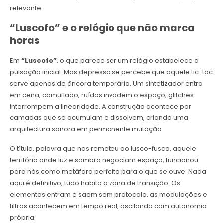
relevante.
“Luscofo” e o relógio que não marca
horas
Em
“Luscofo”
, o que parece ser um relógio estabelece a
pulsação inicial. Mas depressa se percebe que aquele tic-tac
serve apenas de âncora temporária. Um sintetizador entra
em cena, camuflado, ruídos invadem o espaço, glitches
interrompem a linearidade. A construção acontece por
camadas que se acumulam e dissolvem, criando uma
arquitectura sonora em permanente mutação.
O título, palavra que nos remeteu ao lusco-fusco, aquele
território onde luz e sombra negociam espaço, funcionou
para nós como metáfora perfeita para o que se ouve. Nada
aqui é definitivo, tudo habita a zona de transição. Os
elementos entram e saem sem protocolo, as modulações e
filtros acontecem em tempo real, oscilando com autonomia
própria.