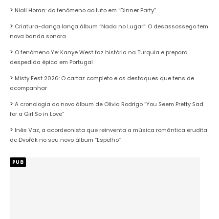
Niall Horan: do fenómeno ao luto em “Dinner Party”
Criatura-dança lança álbum “Nada no Lugar”: O desassossego tem
nova banda sonora
O fenómeno Ye: Kanye West faz história na Turquia e prepara
despedida épica em Portugal
Misty Fest 2026: O cartaz completo e os destaques que tens de
acompanhar
A cronologia do novo álbum de Olivia Rodrigo “You Seem Pretty Sad
for a Girl So in Love”
Inês Vaz, a acordeonista que reinventa a música romântica erudita
de Dvořák no seu novo álbum “Espelho”
PUB