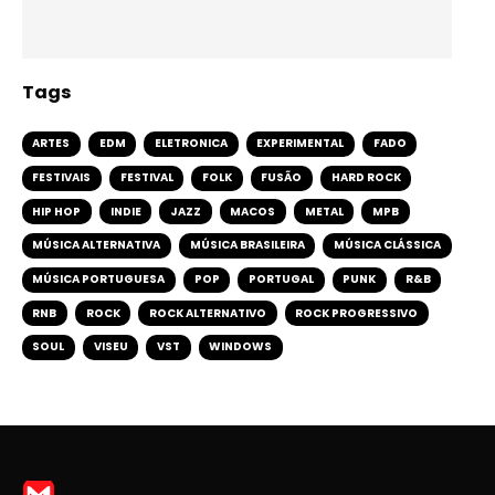
Tags
ARTES
EDM
ELETRONICA
EXPERIMENTAL
FADO
FESTIVAIS
FESTIVAL
FOLK
FUSÃO
HARD ROCK
HIP HOP
INDIE
JAZZ
MACOS
METAL
MPB
MÚSICA ALTERNATIVA
MÚSICA BRASILEIRA
MÚSICA CLÁSSICA
MÚSICA PORTUGUESA
POP
PORTUGAL
PUNK
R&B
RNB
ROCK
ROCK ALTERNATIVO
ROCK PROGRESSIVO
SOUL
VISEU
VST
WINDOWS