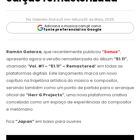
Por Gabriela Alonso
3 min leitura
25 de Maio, 2026
Adiciona o musica.com.pt como
fonte preferencial no Google
Ramón Galarza
, que recentemente publicou
“
Sonus
“
,
apresenta agora a versão remasterizada do álbum
“51.11”
,
chamado “
Vol. #1 – “51.11” – Remastered
” em todas as
plataformas digitais. Este lançamento marca um novo
capítulo na trajetória artística do músico e compositor,
servindo também como um ponto de partida para o arranque
oficial de
“Herr G Projects”
, uma nova plataforma criativa
concebida como um espaço de experiências do compositor
e melómano.
Fica
“Japan”
em baixo para ouvires