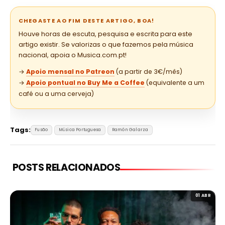
CHEGASTE AO FIM DESTE ARTIGO, BOA!
Houve horas de escuta, pesquisa e escrita para este
artigo existir. Se valorizas o que fazemos pela música
nacional, apoia o Musica.com.pt!
→
Apoio mensal no Patreon
(a partir de 3€/mês)
→
Apoio pontual no Buy Me a Coffee
(equivalente a um
café ou a uma cerveja)
Tags:
Fusão
Música Portuguesa
Ramón Galarza
POSTS RELACIONADOS
01 ABR