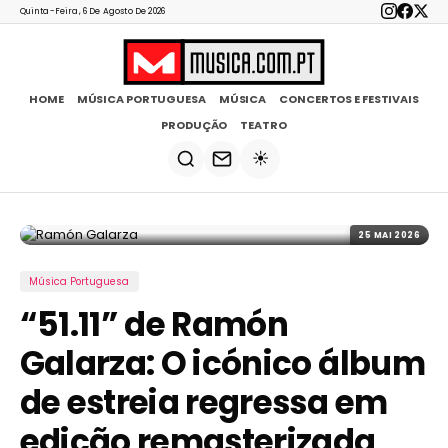
Quinta-Feira, 6 De Agosto De 2026
HOME
MÚSICA PORTUGUESA
MÚSICA
CONCERTOS E FESTIVAIS
PRODUÇÃO
TEATRO
☀️
25 MAI 2026
Música Portuguesa
“51.11” de Ramón
Galarza: O icónico álbum
de estreia regressa em
edição remasterizada