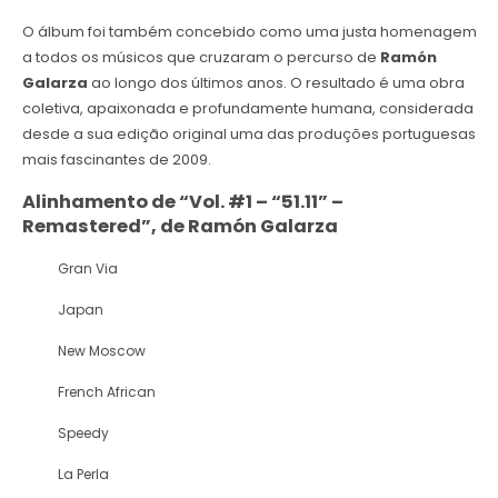
O álbum foi também concebido como uma justa homenagem
a todos os músicos que cruzaram o percurso de
Ramón
Galarza
ao longo dos últimos anos. O resultado é uma obra
coletiva, apaixonada e profundamente humana, considerada
desde a sua edição original uma das produções portuguesas
mais fascinantes de 2009.
Alinhamento de “Vol. #1 – “51.11” –
Remastered”, de Ramón Galarza
Gran Via
Japan
New Moscow
French African
Speedy
La Perla