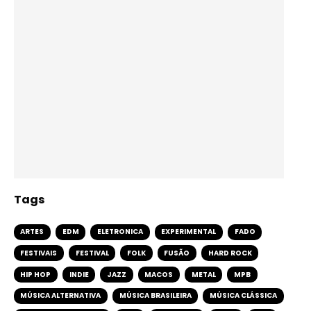
Tags
ARTES
EDM
ELETRONICA
EXPERIMENTAL
FADO
FESTIVAIS
FESTIVAL
FOLK
FUSÃO
HARD ROCK
HIP HOP
INDIE
JAZZ
MACOS
METAL
MPB
MÚSICA ALTERNATIVA
MÚSICA BRASILEIRA
MÚSICA CLÁSSICA