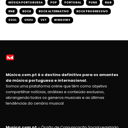
MÚSICA PORTUGUESA
POP
PORTUGAL
PUNK
R&B
RNB
ROCK
ROCK ALTERNATIVO
ROCK PROGRESSIVO
SOUL
VISEU
VST
WINDOWS
Música.com.pt é o destino definitivo para os amantes
da música portuguesa e internacional.
Somos uma plataforma online que têm como objetivo
compartilhar notícias, análises e conteúdo exclusivo,
abrangendo todos os generos musicais e as últimas
tendências do cenário musical.
Musica.com.pt
– Órgão de Comunicação Social registado