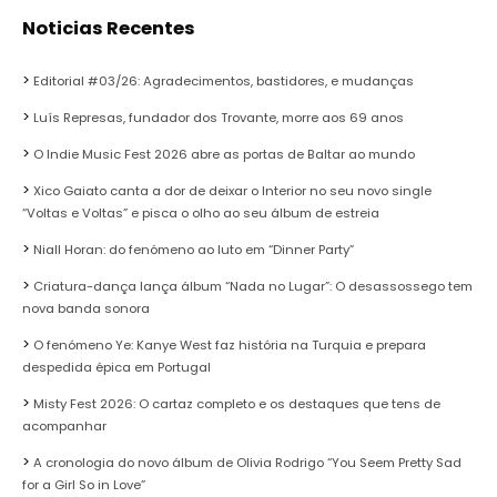
Noticias Recentes
Editorial #03/26: Agradecimentos, bastidores, e mudanças
Luís Represas, fundador dos Trovante, morre aos 69 anos
O Indie Music Fest 2026 abre as portas de Baltar ao mundo
Xico Gaiato canta a dor de deixar o Interior no seu novo single
“Voltas e Voltas” e pisca o olho ao seu álbum de estreia
Niall Horan: do fenómeno ao luto em “Dinner Party”
Criatura-dança lança álbum “Nada no Lugar”: O desassossego tem
nova banda sonora
O fenómeno Ye: Kanye West faz história na Turquia e prepara
despedida épica em Portugal
Misty Fest 2026: O cartaz completo e os destaques que tens de
acompanhar
A cronologia do novo álbum de Olivia Rodrigo “You Seem Pretty Sad
for a Girl So in Love”