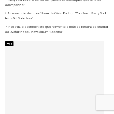
acompanhar
A cronologia do novo álbum de Olivia Rodrigo “You Seem Pretty Sad
for a Girl So in Love”
Inês Vaz, a acordeonista que reinventa a música romântica erudita
de Dvořák no seu novo álbum “Espelho”
PUB