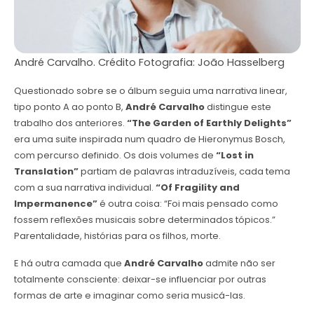
André Carvalho. Crédito Fotografia: João Hasselberg
Questionado sobre se o álbum seguia uma narrativa linear,
tipo ponto A ao ponto B,
André Carvalho
distingue este
trabalho dos anteriores.
“The Garden of Earthly Delights”
era uma suite inspirada num quadro de Hieronymus Bosch,
com percurso definido. Os dois volumes de
“Lost in
Translation”
partiam de palavras intraduzíveis, cada tema
com a sua narrativa individual.
“Of Fragility and
Impermanence”
é outra coisa: “Foi mais pensado como
fossem reflexões musicais sobre determinados tópicos.”
Parentalidade, histórias para os filhos, morte.
E há outra camada que
André Carvalho
admite não ser
totalmente consciente: deixar-se influenciar por outras
formas de arte e imaginar como seria musicá-las.