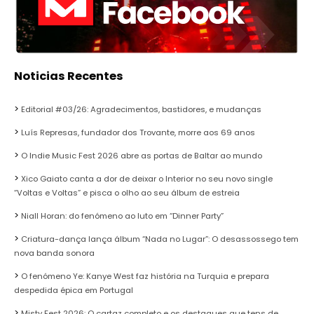
Noticias Recentes
Editorial #03/26: Agradecimentos, bastidores, e mudanças
Luís Represas, fundador dos Trovante, morre aos 69 anos
O Indie Music Fest 2026 abre as portas de Baltar ao mundo
Xico Gaiato canta a dor de deixar o Interior no seu novo single
“Voltas e Voltas” e pisca o olho ao seu álbum de estreia
Niall Horan: do fenómeno ao luto em “Dinner Party”
Criatura-dança lança álbum “Nada no Lugar”: O desassossego tem
nova banda sonora
O fenómeno Ye: Kanye West faz história na Turquia e prepara
despedida épica em Portugal
Misty Fest 2026: O cartaz completo e os destaques que tens de