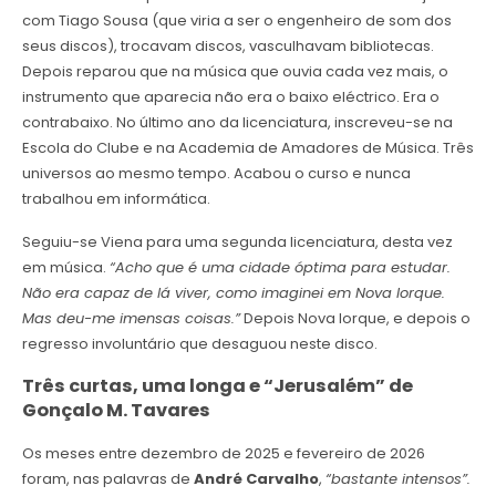
com Tiago Sousa (que viria a ser o engenheiro de som dos
seus discos), trocavam discos, vasculhavam bibliotecas.
Depois reparou que na música que ouvia cada vez mais, o
instrumento que aparecia não era o baixo eléctrico. Era o
contrabaixo. No último ano da licenciatura, inscreveu-se na
Escola do Clube e na Academia de Amadores de Música. Três
universos ao mesmo tempo. Acabou o curso e nunca
trabalhou em informática.
Seguiu-se Viena para uma segunda licenciatura, desta vez
em música.
“Acho que é uma cidade óptima para estudar.
Não era capaz de lá viver, como imaginei em Nova Iorque.
Mas deu-me imensas coisas.”
Depois Nova Iorque, e depois o
regresso involuntário que desaguou neste disco.
Três curtas, uma longa e “Jerusalém” de
Gonçalo M. Tavares
Os meses entre dezembro de 2025 e fevereiro de 2026
foram, nas palavras de
André Carvalho
,
“bastante intensos”.