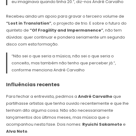
eu imaginava quando tinha 20.”, diz-nos André Carvalho
Recebeu ainda um apoio para gravar o terceiro volume de
“Lost in Translation”
, o projecto de trio. E sobre o futuro do
quinteto de
“Of Fragility and Impermanence”
, não tem
dúvidas: quer continuar e pondera seriamente um segundo
disco com esta formação.
“Não sei o que seria a música, não sei o que seria o
conceito, mas também não tenho que perceber já.”,
conforme menciona André Carvalho
Influências recentes
Para fechar a entrevista, pedimos a
André Carvalho
que
partilhasse artistas que tenha ouvido recentemente e que lhe
tenham dito alguma coisa. Não são necessariamente
lançamentos dos últimos meses, mas música que o
acompanhou nesta fase. Dois nomes:
Ryuichi Sakamoto
e
Alva Noto
.