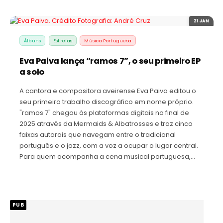
21 JAN
Álbuns
Estreias
Música Portuguesa
Eva Paiva lança “ramos 7”, o seu primeiro EP
a solo
A cantora e compositora aveirense Eva Paiva editou o
seu primeiro trabalho discográfico em nome próprio.
"ramos 7" chegou às plataformas digitais no final de
2025 através da Mermaids & Albatrosses e traz cinco
faixas autorais que navegam entre o tradicional
português e o jazz, com a voz a ocupar o lugar central.
Para quem acompanha a cena musical portuguesa,…
PUB