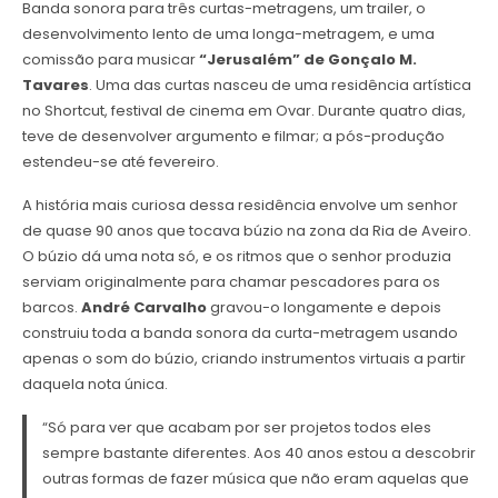
Banda sonora para três curtas-metragens, um trailer, o
desenvolvimento lento de uma longa-metragem, e uma
comissão para musicar
“Jerusalém” de Gonçalo M.
Tavares
. Uma das curtas nasceu de uma residência artística
no Shortcut, festival de cinema em Ovar. Durante quatro dias,
teve de desenvolver argumento e filmar; a pós-produção
estendeu-se até fevereiro.
A história mais curiosa dessa residência envolve um senhor
de quase 90 anos que tocava búzio na zona da Ria de Aveiro.
O búzio dá uma nota só, e os ritmos que o senhor produzia
serviam originalmente para chamar pescadores para os
barcos.
André Carvalho
gravou-o longamente e depois
construiu toda a banda sonora da curta-metragem usando
apenas o som do búzio, criando instrumentos virtuais a partir
daquela nota única.
“Só para ver que acabam por ser projetos todos eles
sempre bastante diferentes. Aos 40 anos estou a descobrir
outras formas de fazer música que não eram aquelas que