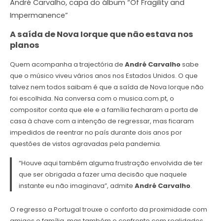
André Carvalho, capa do álbum “Of Fragility and
Impermanence”
A saída de Nova Iorque que não estava nos
planos
Quem acompanha a trajectória de
André Carvalho
sabe
que o músico viveu vários anos nos Estados Unidos. O que
talvez nem todos saibam é que a saída de Nova Iorque não
foi escolhida. Na conversa com o musica.com.pt, o
compositor conta que ele e a família fecharam a porta de
casa à chave com a intenção de regressar, mas ficaram
impedidos de reentrar no país durante dois anos por
questões de vistos agravadas pela pandemia.
“Houve aqui também alguma frustração envolvida de ter
que ser obrigada a fazer uma decisão que naquele
instante eu não imaginava”, admite
André Carvalho
.
O regresso a Portugal trouxe o conforto da proximidade com
amigos e família, mas também o confronto com realidades