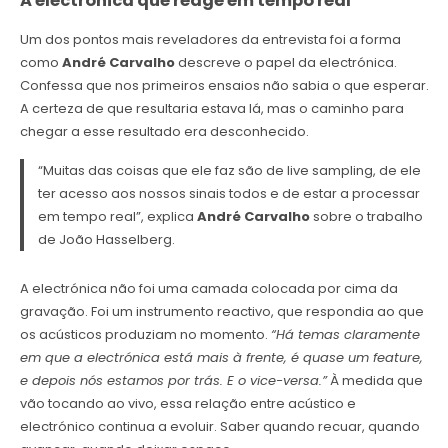
A electrónica que reage em tempo real
Um dos pontos mais reveladores da entrevista foi a forma
como
André Carvalho
descreve o papel da electrónica.
Confessa que nos primeiros ensaios não sabia o que esperar.
A certeza de que resultaria estava lá, mas o caminho para
chegar a esse resultado era desconhecido.
“Muitas das coisas que ele faz são de live sampling, de ele
ter acesso aos nossos sinais todos e de estar a processar
em tempo real”, explica
André Carvalho
sobre o trabalho
de João Hasselberg.
A electrónica não foi uma camada colocada por cima da
gravação. Foi um instrumento reactivo, que respondia ao que
os acústicos produziam no momento.
“Há temas claramente
em que a electrónica está mais à frente, é quase um feature,
e depois nós estamos por trás. E o vice-versa.”
À medida que
vão tocando ao vivo, essa relação entre acústico e
electrónico continua a evoluir. Saber quando recuar, quando