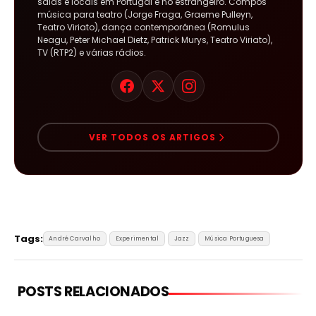
salas e locais em Portugal e no estrangeiro. Compôs
música para teatro (Jorge Fraga, Graeme Pulleyn,
Teatro Viriato), dança contemporânea (Romulus
Neagu, Peter Michael Dietz, Patrick Murys, Teatro Viriato),
TV (RTP2) e várias rádios.
VER TODOS OS ARTIGOS
Tags:
André Carvalho
Experimental
Jazz
Música Portuguesa
POSTS RELACIONADOS