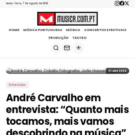
Sexta-Feira, 7 De Agosto De 2026
HOME
MÚSICA PORTUGUESA
MÚSICA
CONCERTOS E FESTIVAIS
PRODUÇÃO
TEATRO
☀️
01 ABR 2026
Entrevistas
André Carvalho em
entrevista: “Quanto mais
tocamos, mais vamos
descobrindo na música”