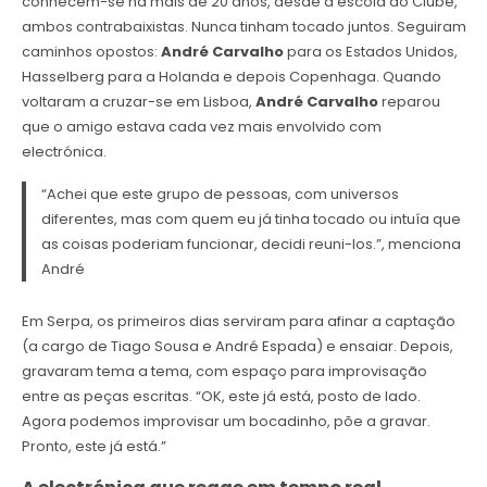
conhecem-se há mais de 20 anos, desde a escola do Clube,
ambos contrabaixistas. Nunca tinham tocado juntos. Seguiram
caminhos opostos:
André Carvalho
para os Estados Unidos,
Hasselberg para a Holanda e depois Copenhaga. Quando
voltaram a cruzar-se em Lisboa,
André Carvalho
reparou
que o amigo estava cada vez mais envolvido com
electrónica.
“Achei que este grupo de pessoas, com universos
diferentes, mas com quem eu já tinha tocado ou intuía que
as coisas poderiam funcionar, decidi reuni-los.”, menciona
André
Em Serpa, os primeiros dias serviram para afinar a captação
(a cargo de Tiago Sousa e André Espada) e ensaiar. Depois,
gravaram tema a tema, com espaço para improvisação
entre as peças escritas. “OK, este já está, posto de lado.
Agora podemos improvisar um bocadinho, põe a gravar.
Pronto, este já está.”