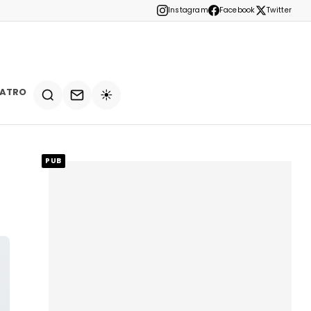
Instagram
Facebook
Twitter
EATRO
☀️
PUB