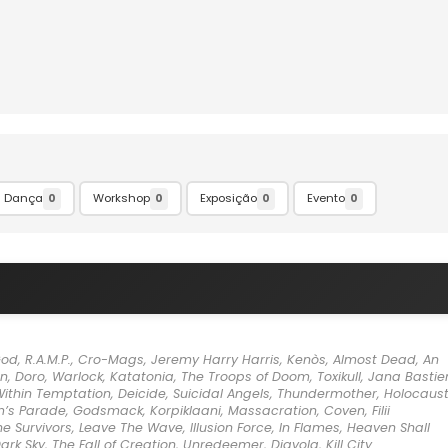
Dança
Workshop
Exposição
Evento
0
0
0
0
od, R.A.M.P., Cro-Mags, Jeremy Harry Harris, Kenòs, Almost Dead, An
on, Doro, Warlock, Katatonia, The Troops of Doom, Toxikull, Jana Bastie
 Within Temptation, Deicide, Suicidal Angels, Thundermother, Holocaus
m’s Parade, Godsmack, Korpiklaani, Massacration, Coven, Filii
e Survivors, Leave The Wave, Illusion Force, In Flames, Heaven Shall
k Sky, The Fall of Creation, Unredeemer, Diavola, Kill City