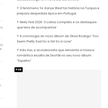
O fenómeno Ye: Kanye West faz história na Turquia e
prepara despedida épica em Portugal
Misty Fest 2026: O cartaz completo e os destaques
que tens de acompanhar
os
A cronologia do novo álbum de Olivia Rodrigo “You
Seem Pretty Sad for a Girl So in Love”
ha,
he
Inês Vaz, a acordeonista que reinventa a música
romântica erudita de Dvořák no seu novo álbum
“Espelho”
PUB
h