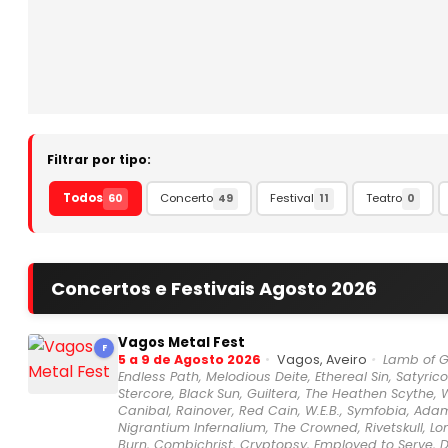
Filtrar por tipo:
Todos
Concerto
Festival
Teatro
60
49
11
0
Concertos e Festivais Agosto 2026
Vagos Metal Fest
F
5 a 9 de Agosto 2026
Vagos, Aveiro
Lamb of G
Endless Path, Melodious Deite, Ethereal Sin, Satyric
Stercore, Black Sun, Guiltera, The Heathen Scythe,
Canibal, Rainover, Red Cain, W.E.B., Symfobia, Ada
Nigrantium Infernalium, The Crowned, Rivetskull, Lon
Burn, Combichrist, Cryptopsy, Employed to Serve, Dar