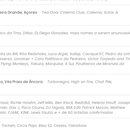
eira Grande, Açores
Two Door Cinema Club, Calema, Xutos &
ico da Tina, Dillaz, Dj Diego Gonzalez, mais nomes a serem anunciad
ta do Bill, Rita Redshoes, Luca Argel, Xullaji, Cacique'97, Pedro da Lin
niverso, Lavoisier + Coro Polifónico da Pedreira, Victor Torpedo and T
lying Monkeys, Yakuza, Marquise, A Sul, Pauliteiras de Miranda do
o, Vila Praia de Âncora
Turbonegro, High on Fire, Chat Pile,
raviz, Richie Hawtin, Jeff Mills, Ben Klock, Rødhåd, Helena Hauff, Josep
rnier, Dax J, Paco Osuna, DJ Gigola, BIIA b2b Patrick Mason, Mathew
lär, FJAAK, KINK, Lewis Fautzi, e + de 60 artistas confirmados
Trichen, Circa Papi, Bieu S2, Oseias, Fabiotoox