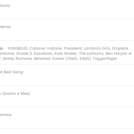
utonio
alema
ha
YUNGBLUD, Cabaret Voltaire, President, Lambrini Girls, Dropkick
Fishbone, Grade 2, Kasabian, Kula Shaker, The Lathums, Ben Harper &
, Marky Ramone, Skindred, Kaiser Chiefs, KALEO, Triggerfinger
t Bed Gang
s Quatro e Meia
zinhos