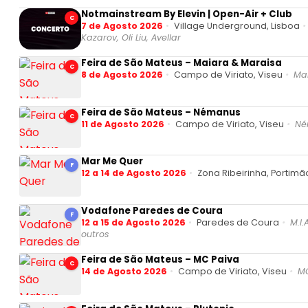
Notmainstream By Elevin | Open-Air + Club
C
7 de Agosto 2026
Village Underground, Lisboa
Kazarov, Oli Liu, Avellar
Feira de São Mateus – Maiara & Maraisa
C
8 de Agosto 2026
Campo de Viriato, Viseu
Ma
Feira de São Mateus – Némanus
C
11 de Agosto 2026
Campo de Viriato, Viseu
Né
Mar Me Quer
F
12 a 14 de Agosto 2026
Zona Ribeirinha, Portimã
Vodafone Paredes de Coura
F
12 a 15 de Agosto 2026
Paredes de Coura
M.I.
outros
Feira de São Mateus – MC Paiva
C
14 de Agosto 2026
Campo de Viriato, Viseu
MC