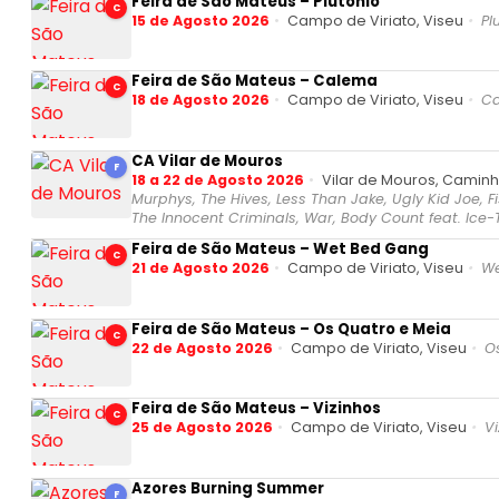
Feira de São Mateus – Plutonio
C
15 de Agosto 2026
Campo de Viriato, Viseu
Pl
Feira de São Mateus – Calema
C
18 de Agosto 2026
Campo de Viriato, Viseu
C
CA Vilar de Mouros
F
18 a 22 de Agosto 2026
Vilar de Mouros, Camin
Murphys, The Hives, Less Than Jake, Ugly Kid Joe, 
The Innocent Criminals, War, Body Count feat. Ice-T
Feira de São Mateus – Wet Bed Gang
C
21 de Agosto 2026
Campo de Viriato, Viseu
We
Feira de São Mateus – Os Quatro e Meia
C
22 de Agosto 2026
Campo de Viriato, Viseu
O
Feira de São Mateus – Vizinhos
C
25 de Agosto 2026
Campo de Viriato, Viseu
Vi
Azores Burning Summer
F