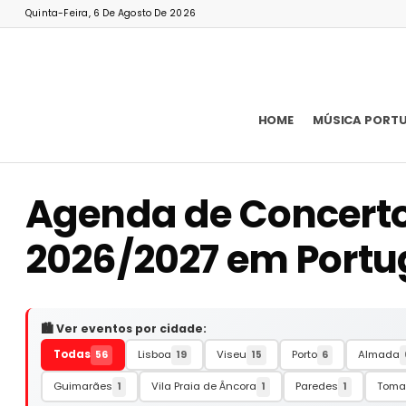
Quinta-Feira, 6 De Agosto De 2026
HOME
MÚSICA PORT
Agenda de Concertos
2026/2027 em Portu
🏙️ Ver eventos por cidade:
Todas
Lisboa
Viseu
Porto
Almada
56
19
15
6
Guimarães
Vila Praia de Âncora
Paredes
Toma
1
1
1