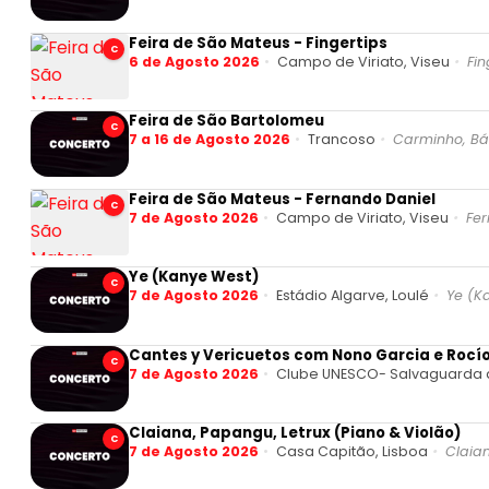
Feira de São Mateus - Fingertips
C
6 de Agosto 2026
Campo de Viriato, Viseu
Fin
Feira de São Bartolomeu
C
7 a 16 de Agosto 2026
Trancoso
Carminho, Bár
Feira de São Mateus - Fernando Daniel
C
7 de Agosto 2026
Campo de Viriato, Viseu
Fer
Ye (Kanye West)
C
7 de Agosto 2026
Estádio Algarve, Loulé
Ye (K
Cantes y Vericuetos com Nono Garcia e Rocí
C
7 de Agosto 2026
Clube UNESCO- Salvaguarda do
Claiana, Papangu, Letrux (Piano & Violão)
C
7 de Agosto 2026
Casa Capitão, Lisboa
Claian