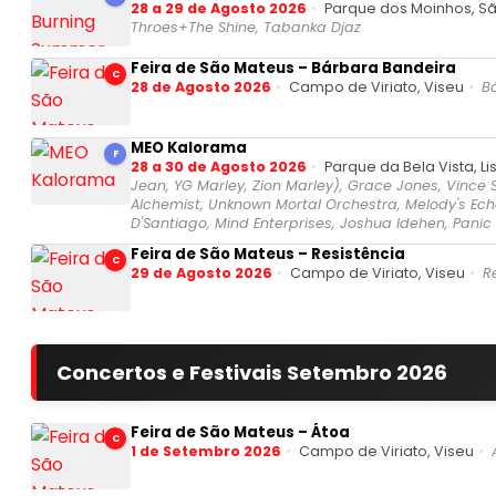
28 a 29 de Agosto 2026
Parque dos Moinhos, Sã
Throes+The Shine, Tabanka Djaz
Feira de São Mateus – Bárbara Bandeira
C
28 de Agosto 2026
Campo de Viriato, Viseu
B
MEO Kalorama
F
28 a 30 de Agosto 2026
Parque da Bela Vista, L
Jean, YG Marley, Zion Marley), Grace Jones, Vince S
Alchemist, Unknown Mortal Orchestra, Melody's Ech
D'Santiago, Mind Enterprises, Joshua Idehen, Panic
Feira de São Mateus – Resistência
C
29 de Agosto 2026
Campo de Viriato, Viseu
R
Concertos e Festivais Setembro 2026
Feira de São Mateus – Átoa
C
1 de Setembro 2026
Campo de Viriato, Viseu