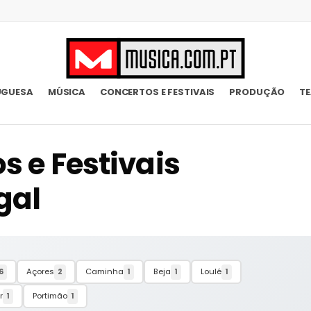
UGUESA
MÚSICA
CONCERTOS E FESTIVAIS
PRODUÇÃO
T
 e Festivais
gal
Açores
Caminha
Beja
Loulé
6
2
1
1
1
r
Portimão
1
1