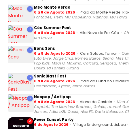
Meo Monte Verde
F
6 a 8 de Agosto 2026
Praia do Monte Verde, Rib
Pontapés, Trym, MC Cabelinho, Vizinhos, MC Paiva
Côa Summer Fest
F
6 a 8 de Agosto 2026
Vila Nova de Foz Côa
Ch
em breve
Bons Sons
F
6 a 9 de Agosto 2026
Cem Soldos, Tomar
Quin
Luta Livre, Jorge Cruz, Romeu Bairos, Seara, Miss U
Pop Kids, MXGPU, Máximo, Calcutá, Serigosa, Them F
Douro, La Família Gitana
SonicBlast Fest
F
6 a 8 de Agosto 2026
Praia da Duna do Caldeirã
Deafheaven, Kylesa, entre outros
Neopop / Antipop
F
6 a 8 de Agosto 2026
Viana do Castelo
Nina K
Capriati, The Martinez Brothers, Goldie, Laurent Ga
Jonson, Adiel b2b Quest, Alex FX, Daria Kolosova, Ch
Fever Sunset Party
C
6 de Agosto 2026
Village Underground, Lisboa