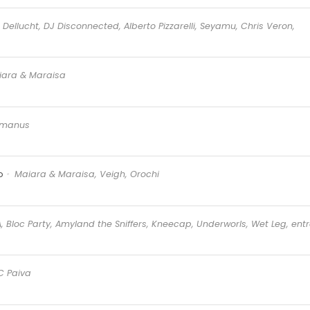
Dellucht, DJ Disconnected, Alberto Pizzarelli, Seyamu, Chris Veron,
iara & Maraisa
manus
o
Maiara & Maraisa, Veigh, Orochi
A, Bloc Party, Amyland the Sniffers, Kneecap, Underworls, Wet Leg, ent
 Paiva