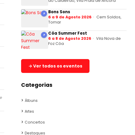
do Caldeirão, Vila Praia de Âncora
Bons Sons
F
6 a 9 de Agosto 2026
Cem Soldos,
Tomar
Côa Summer Fest
F
6 a 8 de Agosto 2026
Vila Nova de
Foz Côa
→ Ver todos os eventos
Categorias
re
Álbuns
Artes
Concertos
Destaques