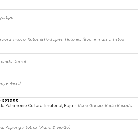
gertips
bara Tinoco, Xutos & Pontapés, Plutónio, Átoa, e mais artistas
nando Daniel
anye West)
o Rosado
 Património Cultural Imaterial, Beja
Nono Garcia, Rocío Rosado
a, Papangu, Letrux (Piano & Violão)