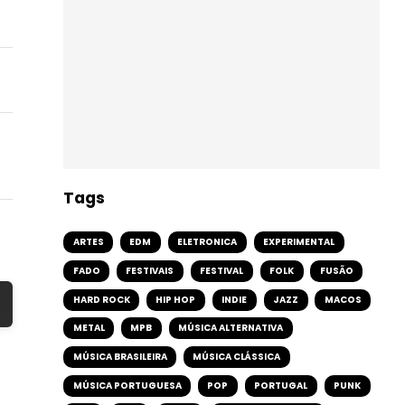
Tags
ARTES
EDM
ELETRONICA
EXPERIMENTAL
FADO
FESTIVAIS
FESTIVAL
FOLK
FUSÃO
HARD ROCK
HIP HOP
INDIE
JAZZ
MACOS
METAL
MPB
MÚSICA ALTERNATIVA
MÚSICA BRASILEIRA
MÚSICA CLÁSSICA
MÚSICA PORTUGUESA
POP
PORTUGAL
PUNK