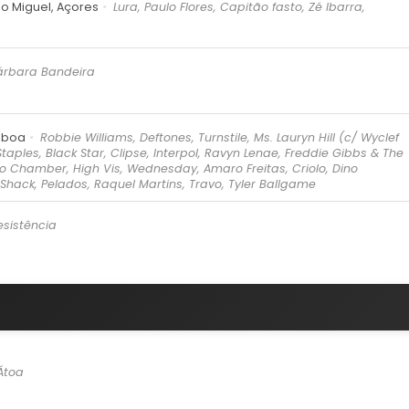
o Miguel, Açores
Lura, Paulo Flores, Capitão fasto, Zé Ibarra,
árbara Bandeira
isboa
Robbie Williams, Deftones, Turnstile, Ms. Lauryn Hill (c/ Wyclef
taples, Black Star, Clipse, Interpol, Ravyn Lenae, Freddie Gibbs & The
o Chamber, High Vis, Wednesday, Amaro Freitas, Criolo, Dino
 Shack, Pelados, Raquel Martins, Travo, Tyler Ballgame
esistência
Átoa