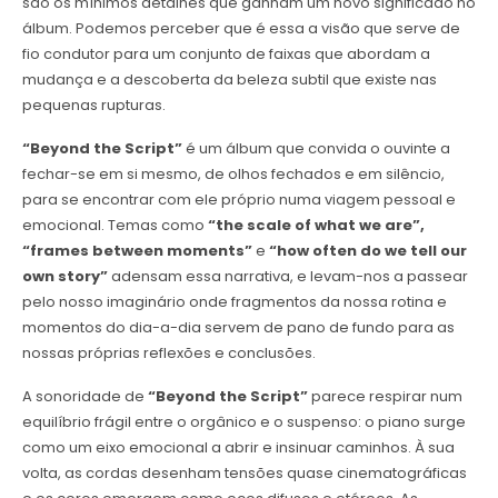
são os mínimos detalhes que ganham um novo significado no
álbum. Podemos perceber que é essa a visão que serve de
fio condutor para um conjunto de faixas que abordam a
mudança e a descoberta da beleza subtil que existe nas
pequenas rupturas.
“Beyond the Script”
é um álbum que convida o ouvinte a
fechar-se em si mesmo, de olhos fechados e em silêncio,
para se encontrar com ele próprio numa viagem pessoal e
emocional. Temas como
“the scale of what we are”,
“frames between moments”
e
“how often do we tell our
own story”
adensam essa narrativa, e levam-nos a passear
pelo nosso imaginário onde fragmentos da nossa rotina e
momentos do dia-a-dia servem de pano de fundo para as
nossas próprias reflexões e conclusões.
A sonoridade de
“Beyond the Script”
parece respirar num
equilíbrio frágil entre o orgânico e o suspenso: o piano surge
como um eixo emocional a abrir e insinuar caminhos. À sua
volta, as cordas desenham tensões quase cinematográficas