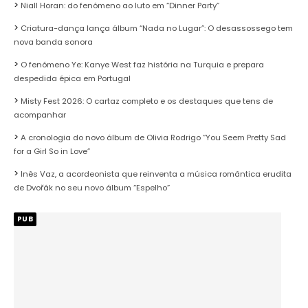
Niall Horan: do fenómeno ao luto em “Dinner Party”
Criatura-dança lança álbum “Nada no Lugar”: O desassossego tem
nova banda sonora
O fenómeno Ye: Kanye West faz história na Turquia e prepara
despedida épica em Portugal
Misty Fest 2026: O cartaz completo e os destaques que tens de
acompanhar
A cronologia do novo álbum de Olivia Rodrigo “You Seem Pretty Sad
for a Girl So in Love”
Inês Vaz, a acordeonista que reinventa a música romântica erudita
de Dvořák no seu novo álbum “Espelho”
PUB