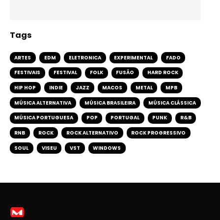
Tags
ARTES
EDM
ELETRONICA
EXPERIMENTAL
FADO
FESTIVAIS
FESTIVAL
FOLK
FUSÃO
HARD ROCK
HIP HOP
INDIE
JAZZ
MACOS
METAL
MPB
MÚSICA ALTERNATIVA
MÚSICA BRASILEIRA
MÚSICA CLÁSSICA
MÚSICA PORTUGUESA
POP
PORTUGAL
PUNK
R&B
RNB
ROCK
ROCK ALTERNATIVO
ROCK PROGRESSIVO
SOUL
VISEU
VST
WINDOWS