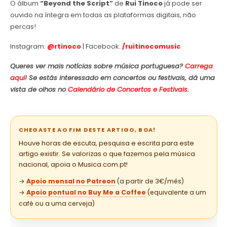
O álbum
“Beyond the Script”
de
Rui Tinoco
já pode ser
ouvido na íntegra em todas as plataformas digitais, não
percas!
Instagram:
@rtinoco
| Facebook:
/ruitinocomusic
Queres ver mais notícias sobre música portuguesa?
Carrega
aqui
! Se estás interessado em concertos ou festivais, dá uma
vista de olhos no
Calendário de Concertos e Festivais
.
CHEGASTE AO FIM DESTE ARTIGO, BOA!
Houve horas de escuta, pesquisa e escrita para este
artigo existir. Se valorizas o que fazemos pela música
nacional, apoia o Musica.com.pt!
→
Apoio mensal no Patreon
(a partir de 3€/mês)
→
Apoio pontual no Buy Me a Coffee
(equivalente a um
café ou a uma cerveja)