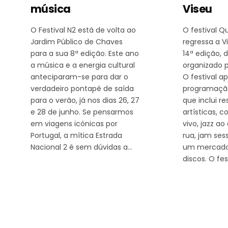
música
Viseu
O Festival N2 está de volta ao
O festival Q
Jardim Público de Chaves
regressa a V
para a sua 8ª edição. Este ano
14ª edição, d
a música e a energia cultural
organizado pe
anteciparam-se para dar o
O festival 
verdadeiro pontapé de saída
programaçã
para o verão, já nos dias 26, 27
que inclui re
e 28 de junho. Se pensarmos
artísticas, c
em viagens icónicas por
vivo, jazz ao
Portugal, a mítica Estrada
rua, jam sess
Nacional 2 é sem dúvidas a…
um mercado 
discos. O f