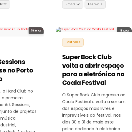
Jazz
Emersivo
Festivais
19 MAI
19 MAI
Festivais
Super Bock Club
Sessions
volta a abrir espaço
se no Porto
para a eletrónica no
o
Coala Festival
, o Hard Club no
O Super Bock Club regressa ao
 a primeira
Coala Festival e volta a ser um
e Ark Sessions,
dos espaços mais livres e
junto de projetos
imprevisíveis do festival. Nos
 música
dias 30 e 31 de maio este
dustrial,
palco dedicado à eletrónica
 e dark. A estreia