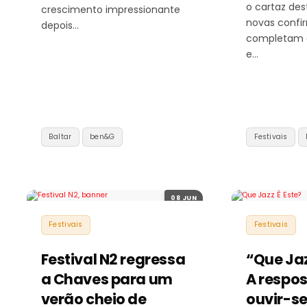
o cartaz de
crescimento impressionante
novas confi
depois…
completam 
e…
Baltar
ben&G
Festivais
08 JUN
Festivais
Festivais
Festival N2 regressa
“Que Jaz
a Chaves para um
A respos
verão cheio de
ouvir-se