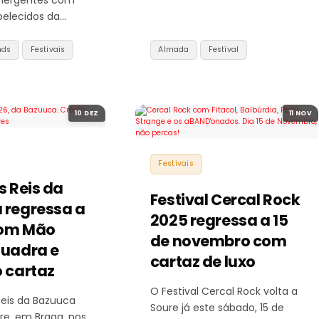
elecidos da…
nds
Festivais
Almada
Festival
10 DEZ
11 NOV
Festivais
s Reis da
Festival Cercal Rock
 regressa a
2025 regressa a 15
com Mão
de novembro com
Quadra e
cartaz de luxo
 cartaz
O Festival Cercal Rock volta a
Reis da Bazuuca
Soure já este sábado, 15 de
tre, em Braga, nos