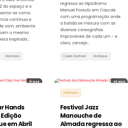
regressa ao Hipódromo
 2 do espaço e o
Manuel Possolo em Cascais
esenta-se como
com uma programação onde
ncia contínua e
a batida se mistura com as
nde som, ambiente
diversas coreografias
upam o mesmo
improváveis de cada um - e
ista inspirada…
claro, cerveja…
Festivais
Coala Festival
Festivais
19 MAR
06 MAR
Festivais
ur Hands
Festival Jazz
ª Edição
Manouche de
ue em Abril
Almada regressa ao