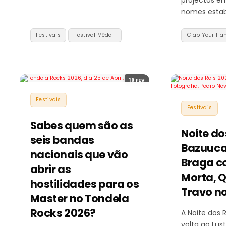
nomes estab
Festivais
Festival Mêda+
Clap Your Ha
18 FEV
Festivais
Festivais
Sabes quem são as
Noite do
seis bandas
Bazuuca
nacionais que vão
Braga 
abrir as
Morta, 
hostilidades para os
Travo no
Master no Tondela
Rocks 2026?
A Noite dos 
volta ao Lus