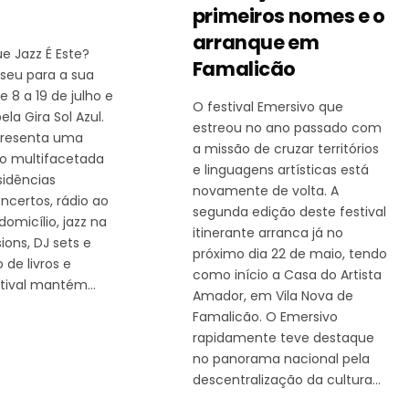
primeiros nomes e o
arranque em
ue Jazz É Este?
Famalicão
iseu para a sua
e 8 a 19 de julho e
O festival Emersivo que
la Gira Sol Azul.
estreou no ano passado com
apresenta uma
a missão de cruzar territórios
o multifacetada
e linguagens artísticas está
sidências
novamente de volta. A
oncertos, rádio ao
segunda edição deste festival
 domicílio, jazz na
itinerante arranca já no
ions, DJ sets e
próximo dia 22 de maio, tendo
de livros e
como início a Casa do Artista
estival mantém…
Amador, em Vila Nova de
Famalicão. O Emersivo
rapidamente teve destaque
no panorama nacional pela
descentralização da cultura…