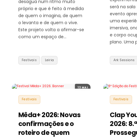
desagua num ritmo muito
será na sala
próprio e que é feito à medida
evento apr
de quem o imagina, de quem
uma experiê
o levanta e de quem o vive.
imersiva, o
Este projeto volta a afirmar-se
e corpo oc
como um espaço de…
plano. Uma p
Festivais
Leiria
Ark Sessions
13 MAI
Festivais
Festivais
Mêda+ 2026: Novas
Clap Yo
confirmações e o
2026: 8.
roteiro de quem
Prosseg