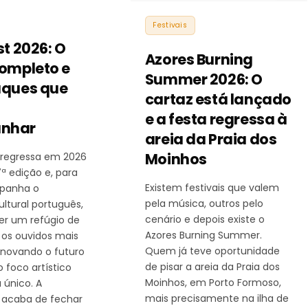
Festivais
st 2026: O
Azores Burning
completo e
Summer 2026: O
aques que
cartaz está lançado
e a festa regressa à
nhar
areia da Praia dos
Moinhos
t regressa em 2026
7ª edição e, para
Existem festivais que valem
panha o
pela música, outros pelo
ultural português,
cenário e depois existe o
er um refúgio de
Azores Burning Summer.
 os ouvidos mais
Quem já teve oportunidade
enovando o futuro
de pisar a areia da Praia dos
 foco artístico
Moinhos, em Porto Formoso,
 único. A
mais precisamente na ilha de
 acaba de fechar