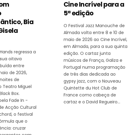
com
Cine Incrível para a
o
5ª edição
ântico, Bia
O Festival Jazz Manouche de
Gisela
Almada volta entre 8 e 10 de
maio de 2026 ao Cine Incrível,
em Almada, para a sua quinta
 Hands regressa a
edição. O cartaz junta
 sua oitava
músicos de França, Galiza e
ibuída entre
Portugal numa programação
maio de 2026,
de três dias dedicada ao
noites de
gypsy jazz, com o Nouveau
o Teatro Miguel
Quintette du Hot Club de
Black Box.
France como cabeça de
ela Fade In -
cartaz e o David Regueiro…
de Acção Cultural
hord, o festival
órmula que o
ência: cruzar
emergentes com