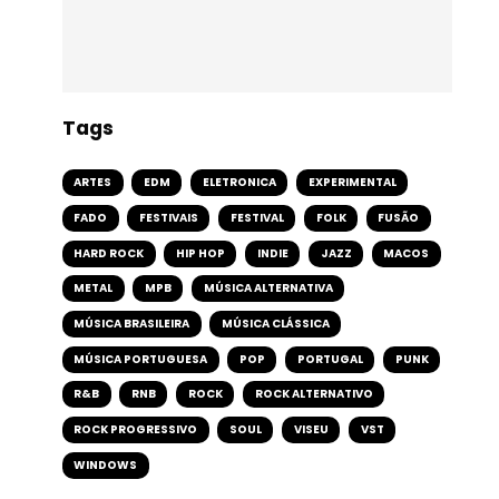
Tags
ARTES
EDM
ELETRONICA
EXPERIMENTAL
FADO
FESTIVAIS
FESTIVAL
FOLK
FUSÃO
HARD ROCK
HIP HOP
INDIE
JAZZ
MACOS
METAL
MPB
MÚSICA ALTERNATIVA
MÚSICA BRASILEIRA
MÚSICA CLÁSSICA
MÚSICA PORTUGUESA
POP
PORTUGAL
PUNK
R&B
RNB
ROCK
ROCK ALTERNATIVO
ROCK PROGRESSIVO
SOUL
VISEU
VST
WINDOWS