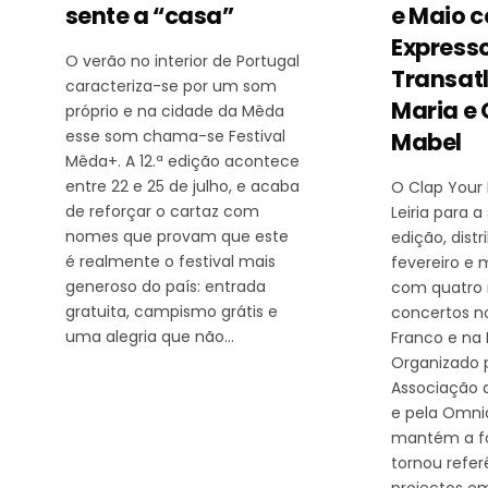
sente a “casa”
e Maio 
Express
O verão no interior de Portugal
Transatl
caracteriza-se por um som
Maria e 
próprio e na cidade da Mêda
esse som chama-se Festival
Mabel
Mêda+. A 12.ª edição acontece
entre 22 e 25 de julho, e acaba
O Clap Your
de reforçar o cartaz com
Leiria para a
nomes que provam que este
edição, distr
é realmente o festival mais
fevereiro e 
generoso do país: entrada
com quatro 
gratuita, campismo grátis e
concertos n
uma alegria que não…
Franco e na 
Organizado p
Associação 
e pela Omnic
mantém a f
tornou refer
projectos 