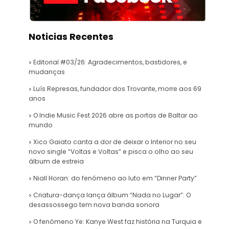
Noticias Recentes
Editorial #03/26: Agradecimentos, bastidores, e
mudanças
Luís Represas, fundador dos Trovante, morre aos 69
anos
O Indie Music Fest 2026 abre as portas de Baltar ao
mundo
Xico Gaiato canta a dor de deixar o Interior no seu
novo single “Voltas e Voltas” e pisca o olho ao seu
álbum de estreia
Niall Horan: do fenómeno ao luto em “Dinner Party”
Criatura-dança lança álbum “Nada no Lugar”: O
desassossego tem nova banda sonora
O fenómeno Ye: Kanye West faz história na Turquia e