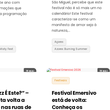
São Miguel, percebe que este
ste ano com
festival não é só mais um no
rmações que
calendário! Este festival
a programação
caracteriza-se como um
manifesto de amor seja à
natureza,…
Açores
Misty Fest
Azores Burning Summer
19 MAI
19 MAI
Festivais
z É Este?” –
Festival Emersivo
ta volta a
está de volta:
 nas ruas de
Conheça os