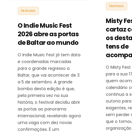
Festivais
Festivais
Misty Fe
O Indie Music Fest
cartaz 
2026 abre as portas
os dest
de Baltar ao mundo
tens de
acompa
O Indie Music Fest já tem data
e coordenadas marcadas
O Misty Fes
para o grande regresso a
para a sua 1
Baltar, que vai acontecer de 3
quem acom
a 5 de setembro. A grande
calendário c
bomba desta edição é que,
continua a s
pela primeira vez na sua
outono para
história, o festival decidiu abrir
exigentes, r
as portas ao panorama
sem perder o
internacional, revelando agora
que o tornou
uma vaga com dez novas
organização
confirmações. É um