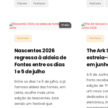
Chaves
Festivais
Festivais
19 MAI
Festivais
Festivais
Nascentes 2026
The Ark 
regressa à aldeia de
estreia-
Fontes entre os dias
em junh
1 e 5 de julho
A 6 de Junho
Porto recebe
Entre os dias 1 e 5 de julho, a já
edição de Th
famosa aldeia das Fontes, em
um novo con
Leiria, acolhe mais uma
dedicados à
edição do Nascentes. Este
eletrónica, in
sendo um festival que
experimental