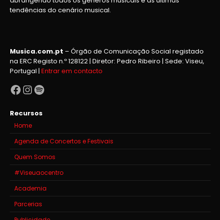
abrangendo todos os generos musicais e as últimas
tendências do cenário musical.
Musica.com.pt
– Órgão de Comunicação Social registado
na ERC Registo n.º 128122 | Diretor: Pedro Ribeiro | Sede: Viseu,
Portugal |
Entrar em contacto
Facebook
Instagram
Spotify
Recursos
Home
Agenda de Concertos e Festivais
Quem Somos
#Viseuaocentro
Academia
Parcerias
Publicidade