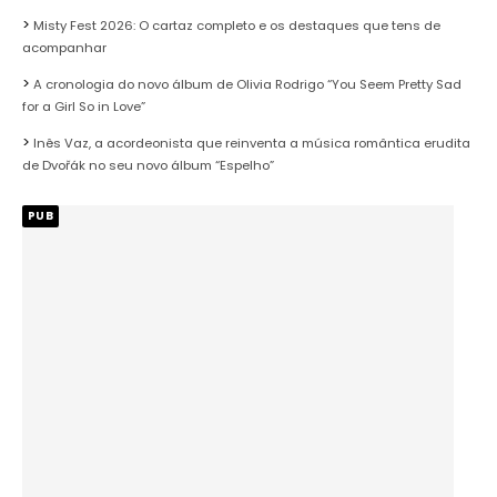
Misty Fest 2026: O cartaz completo e os destaques que tens de
acompanhar
A cronologia do novo álbum de Olivia Rodrigo “You Seem Pretty Sad
for a Girl So in Love”
Inês Vaz, a acordeonista que reinventa a música romântica erudita
de Dvořák no seu novo álbum “Espelho”
PUB