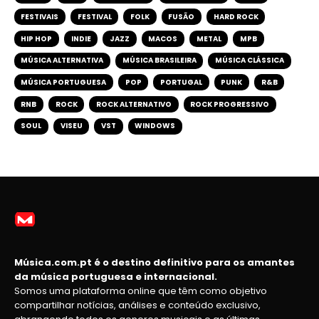
FESTIVAIS
FESTIVAL
FOLK
FUSÃO
HARD ROCK
HIP HOP
INDIE
JAZZ
MACOS
METAL
MPB
MÚSICA ALTERNATIVA
MÚSICA BRASILEIRA
MÚSICA CLÁSSICA
MÚSICA PORTUGUESA
POP
PORTUGAL
PUNK
R&B
RNB
ROCK
ROCK ALTERNATIVO
ROCK PROGRESSIVO
SOUL
VISEU
VST
WINDOWS
Música.com.pt é o destino definitivo para os amantes
da música portuguesa e internacional.
Somos uma plataforma online que têm como objetivo
compartilhar notícias, análises e conteúdo exclusivo,