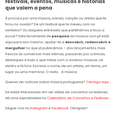
festivais
,
eventos, músicas e histórias
que valem a pena
À procura por uma música, banda, canção ou artista que te
ficou no ouvido? De um festival que te mexeu com os
sentidos? Ou daquela entrevista que partilhámos e ficou a
ecoar? Esta ferramenta de
pesquisa
do musica.com.pt está
aqui para isso mesmo: ajudar-te a
descobrir, redescobrir e
mergulhar
no que já publicámos – dos lançamentos mais
frescos às conversas mais íntimas, passando por crónicas,
destaques e tudo o que mexe com o universo musical, cá
dentro e lá fora. Escreve o nome de um artista, um tema, um
lugar ou uma memória. O resto… é música.
Queres ver notícias sobre música portuguesa?
Carrega aqui
.
Se estás interessado em ver datas de concertos ou festivais,
dá uma espreitadela no
Calendário de Concertos e Festivais
.
Segue-nos no
Instagram
e
Facebook
. Obrigado!