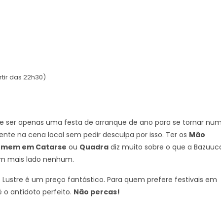
rtir das 22h30)
e ser apenas uma festa de arranque de ano para se tornar nu
te na cena local sem pedir desculpa por isso. Ter os
Mão
omem em Catarse
ou
Quadra
diz muito sobre o que a Bazuuc
em mais lado nenhum.
Lustre é um preço fantástico. Para quem prefere festivais em
 o antídoto perfeito.
Não percas!