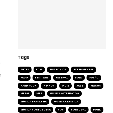
Tags
m
ARTES
EDM
ELETRONICA
EXPERIMENTAL
a
FADO
FESTIVAIS
FESTIVAL
FOLK
FUSÃO
HARD ROCK
HIP HOP
INDIE
JAZZ
MACOS
METAL
MPB
MÚSICA ALTERNATIVA
MÚSICA BRASILEIRA
MÚSICA CLÁSSICA
MÚSICA PORTUGUESA
POP
PORTUGAL
PUNK