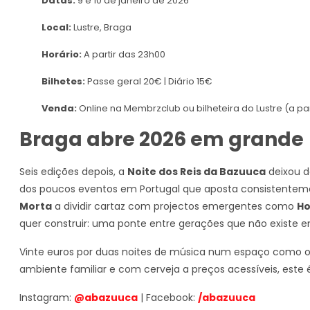
Datas:
9 e 10 de janeiro de 2026
Local:
Lustre, Braga
Horário:
A partir das 23h00
Bilhetes:
Passe geral 20€ | Diário 15€
Venda:
Online na Membrzclub ou bilheteira do Lustre (a pa
Braga abre 2026 em grande
Seis edições depois, a
Noite dos Reis da Bazuuca
deixou d
dos poucos eventos em Portugal que aposta consistentemen
Morta
a dividir cartaz com projectos emergentes como
H
quer construir: uma ponte entre gerações que não existe 
Vinte euros por duas noites de música num espaço como o 
ambiente familiar e com cerveja a preços acessíveis, este é
Instagram:
@abazuuca
| Facebook:
/abazuuca