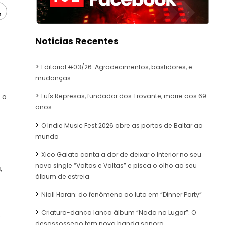
e
Noticias Recentes
Editorial #03/26: Agradecimentos, bastidores, e
mudanças
Luís Represas, fundador dos Trovante, morre aos 69
 o
anos
O Indie Music Fest 2026 abre as portas de Baltar ao
mundo
Xico Gaiato canta a dor de deixar o Interior no seu
novo single “Voltas e Voltas” e pisca o olho ao seu
a
,
álbum de estreia
Niall Horan: do fenómeno ao luto em “Dinner Party”
Criatura-dança lança álbum “Nada no Lugar”: O
.
desassossego tem nova banda sonora