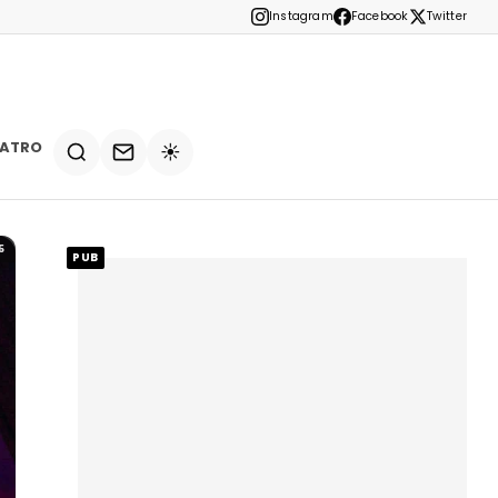
Instagram
Facebook
Twitter
EATRO
☀️
5
PUB