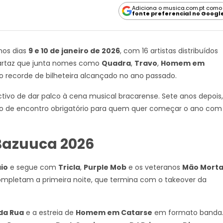
Adiciona o musica.com.pt como
fonte preferencial no Googl
 nos dias
9 e 10 de janeiro de 2026
, com 16 artistas distribuídos
artaz que junta nomes como
Quadra
,
Travo
,
Homem em
o recorde de bilheteira alcançado no ano passado.
ivo de dar palco à cena musical bracarense. Sete anos depois,
to de encontro obrigatório para quem quer começar o ano com
 Bazuuca 2026
io
e segue com
Tricla
,
Purple Mob
e os veteranos
Mão Mort
mpletam a primeira noite, que termina com o takeover da
da Rua
e a estreia de
Homem em Catarse
em formato banda