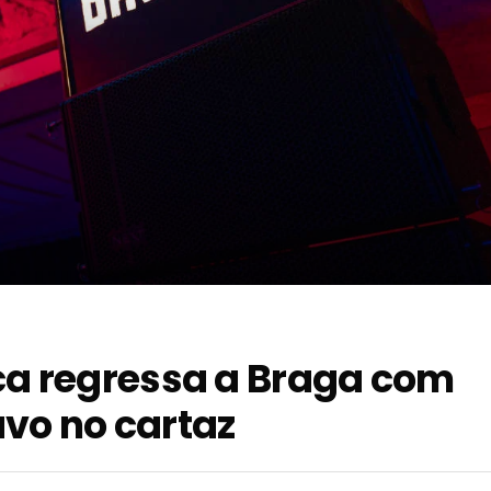
ca regressa a Braga com
vo no cartaz