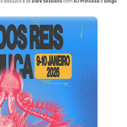
co Bazuuca e as
Dark Sessions
com
DJ Princesa
e
Dingo