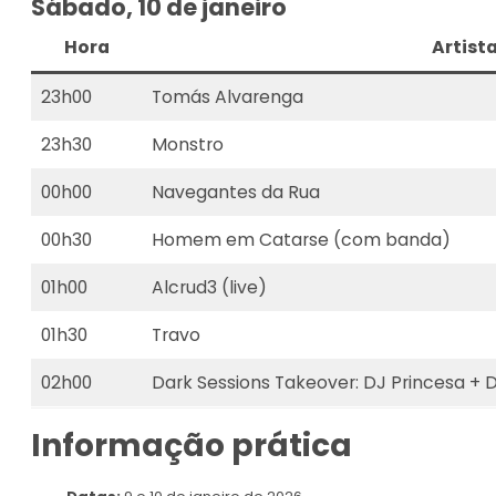
Sábado, 10 de janeiro
Hora
Artist
23h00
Tomás Alvarenga
23h30
Monstro
00h00
Navegantes da Rua
00h30
Homem em Catarse (com banda)
01h00
Alcrud3 (live)
01h30
Travo
02h00
Dark Sessions Takeover: DJ Princesa + 
Informação prática