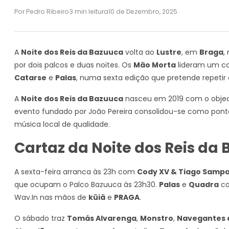
Por Pedro Ribeiro
3 min leitura
10 de Dezembro, 2025
A
Noite dos Reis da Bazuuca
volta ao
Lustre
, em
Braga
,
por dois palcos e duas noites. Os
Mão Morta
lideram um c
Catarse
e
Palas
, numa sexta edição que pretende repetir 
A
Noite dos Reis da Bazuuca
nasceu em 2019 com o object
evento fundado por João Pereira consolidou-se como pon
música local de qualidade.
Cartaz da Noite dos Reis da
A sexta-feira arranca às 23h com
Cody XV & Tiago Sampa
que ocupam o Palco Bazuuca às 23h30.
Palas
e
Quadra
co
Wav.In nas mãos de
küiã
e
PRAGA
.
O sábado traz
Tomás Alvarenga
,
Monstro
,
Navegantes 