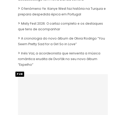
O fenómeno Ye: Kanye West faz história na Turquia e
prepara despedida épica em Portugal
Misty Fest 2026: O cartaz completo e os destaques
que tens de acompanhar
A cronologia do novo álbum de Olivia Rodrigo “You
Seem Pretty Sad for a Girl So in Love”
Inês Vaz, a acordeonista que reinventa a música
romântica erudita de Dvořák no seu novo álbum
“Espelho”
PUB