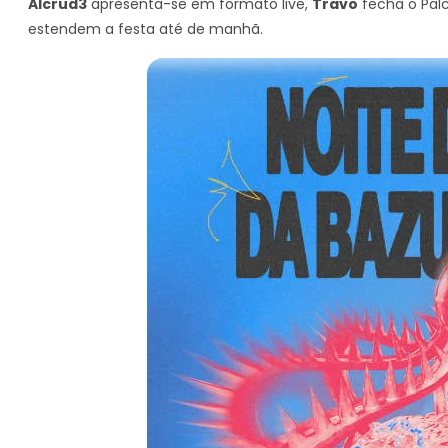
Alcrud3
apresenta-se em formato live,
Travo
fecha o Pal
estendem a festa até de manhã.