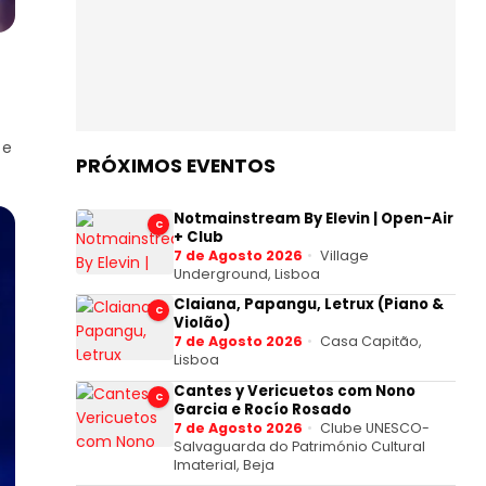
 e
PRÓXIMOS EVENTOS
Notmainstream By Elevin | Open-Air
C
+ Club
7 de Agosto 2026
Village
Underground, Lisboa
Claiana, Papangu, Letrux (Piano &
C
Violão)
7 de Agosto 2026
Casa Capitão,
Lisboa
Cantes y Vericuetos com Nono
C
Garcia e Rocío Rosado
7 de Agosto 2026
Clube UNESCO-
Salvaguarda do Património Cultural
Imaterial, Beja