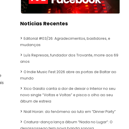
Noticias Recentes
Editorial #03/26: Agradecimentos, bastidores, e
mudanças
Luís Represas, fundador dos Trovante, morre aos 69
anos
O Indie Music Fest 2026 abre as portas de Baltar ao
e
mundo
is
Xico Gaiato canta a dor de deixar o Interior no seu
novo single “Voltas e Voltas” e pisca o olho ao seu
álbum de estreia
Niall Horan: do fenómeno ao luto em “Dinner Party”
Criatura-dança lança álbum “Nada no Lugar”: O
desassossego tem nova banda sonora