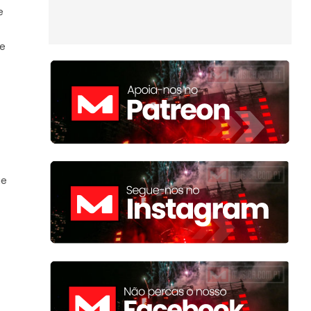
e
de
ue