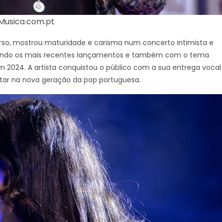
 Musica.com.pt
urso, mostrou maturidade e carisma num concerto intimista e
luindo os mais recentes lançamentos e também com o tema
m 2024. A artista conquistou o público com a sua entrega vocal
star na nova geração da pop portuguesa.