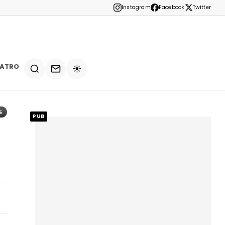
Instagram
Facebook
Twitter
EATRO
☀️
5
PUB