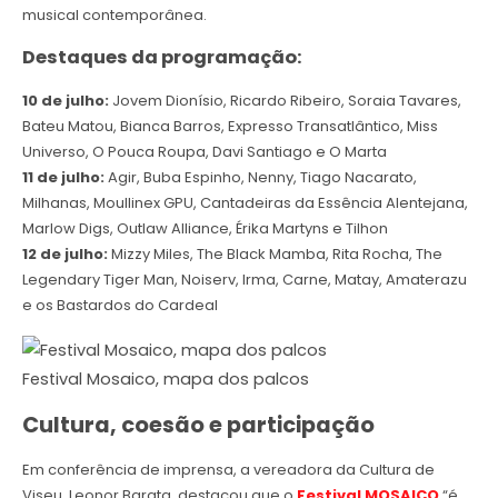
musical contemporânea.
Destaques da programação:
10 de julho:
Jovem Dionísio, Ricardo Ribeiro, Soraia Tavares,
Bateu Matou, Bianca Barros, Expresso Transatlântico, Miss
Universo, O Pouca Roupa, Davi Santiago e O Marta
11 de julho:
Agir, Buba Espinho, Nenny, Tiago Nacarato,
Milhanas, Moullinex GPU, Cantadeiras da Essência Alentejana,
Marlow Digs, Outlaw Alliance, Érika Martyns e Tilhon
12 de julho:
Mizzy Miles, The Black Mamba, Rita Rocha, The
Legendary Tiger Man, Noiserv, Irma, Carne, Matay, Amaterazu
e os Bastardos do Cardeal
Festival Mosaico, mapa dos palcos
Cultura, coesão e participação
Em conferência de imprensa, a vereadora da Cultura de
Viseu, Leonor Barata, destacou que o
Festival MOSAICO
“é