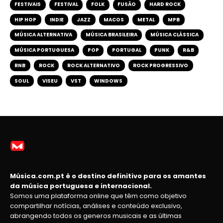
FESTIVAIS
FESTIVAL
FOLK
FUSÃO
HARD ROCK
HIP HOP
INDIE
JAZZ
MACOS
METAL
MPB
MÚSICA ALTERNATIVA
MÚSICA BRASILEIRA
MÚSICA CLÁSSICA
MÚSICA PORTUGUESA
POP
PORTUGAL
PUNK
R&B
RNB
ROCK
ROCK ALTERNATIVO
ROCK PROGRESSIVO
SOUL
VISEU
VST
WINDOWS
Música.com.pt é o destino definitivo para os amantes
da música portuguesa e internacional.
Somos uma plataforma online que têm como objetivo
compartilhar notícias, análises e conteúdo exclusivo,
abrangendo todos os generos musicais e as últimas