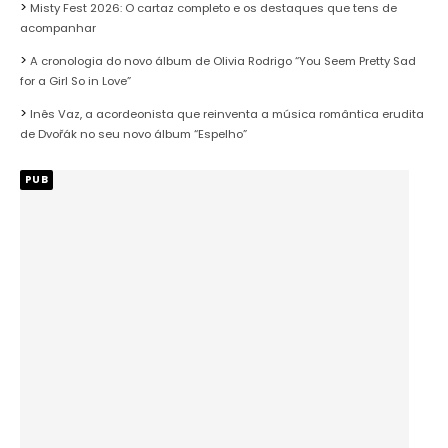
Misty Fest 2026: O cartaz completo e os destaques que tens de
acompanhar
A cronologia do novo álbum de Olivia Rodrigo “You Seem Pretty Sad
for a Girl So in Love”
Inês Vaz, a acordeonista que reinventa a música romântica erudita
de Dvořák no seu novo álbum “Espelho”
PUB