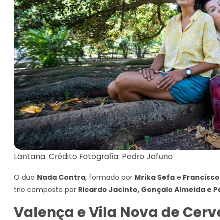
Lantana. Crédito Fotografia: Pedro Jafuno
O duo
Nada Contra
, formado por
Mrika Sefa
e
Francisco
trio composto por
Ricardo Jacinto, Gonçalo Almeida e P
Valença e Vila Nova de Cerve