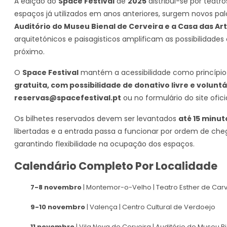
A edição do
Space Festival
de
2025
distribui-se por teatr
espaços já utilizados em anos anteriores, surgem novos pa
Auditório do Museu Bienal de Cerveira e a Casa das Ar
arquitetónicos e paisagisticos amplificam as possibilidades
próximo.
O
Space Festival
mantém a acessibilidade como princípi
gratuita, com possibilidade de donativo livre e voluntá
reservas@spacefestival.pt
ou no formulário do site ofic
Os bilhetes reservados devem ser levantados
até 15 minu
libertadas e a entrada passa a funcionar por ordem de che
garantindo flexibilidade na ocupação dos espaços.
Calendário Completo Por Localidade
7-8 novembro
| Montemor-o-Velho | Teatro Esther de Car
9-10 novembro
| Valença | Centro Cultural de Verdoejo
11 novembro
| Vila Nova de Cerveira | Auditório do Museu B