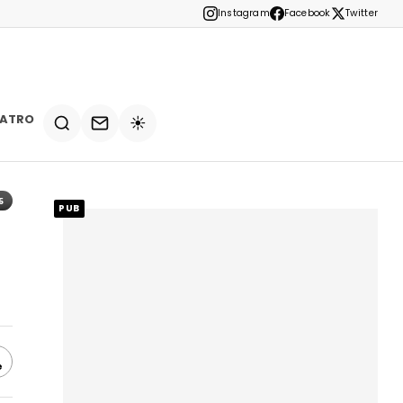
Instagram
Facebook
Twitter
EATRO
☀️
5
PUB
e