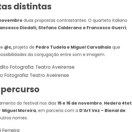
s distintas
 novembro
duas propostas contrastantes. O quarteto italiano
rancesco Diodati, Stefano Calderano e Francesco Guerri
,
re
@c,
projeto de
Pedro Tudela e Miguel Carvalhais
que
 possibilidades da conjugação entre som e imagem.
 Fotografia: Teatro Aveirense
 percurso
amento do festival nos dias
15 e 16 de novembro
.
Hedera 4tet
r
Miguel Moreira
, em parceria com a
D’Art Vez – Bienal de
outros nomes.