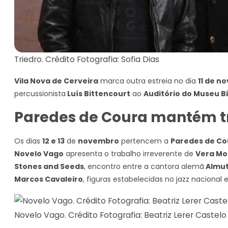
Triedro. Crédito Fotografia: Sofia Dias
Vila Nova de Cerveira
marca outra estreia no dia
11 de n
percussionista
Luís Bittencourt
ao
Auditório do Museu B
Paredes de Coura mantém t
Os dias
12 e 13
de
novembro
pertencem a
Paredes de Co
Novelo Vago
apresenta o trabalho irreverente de
Vera Mor
Stones and Seeds
, encontro entre a cantora alemã
Almu
Marcos Cavaleiro
, figuras estabelecidas no jazz nacional e
Novelo Vago. Crédito Fotografia: Beatriz Lerer Castelo