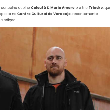
O concelho acolhe
Calcutá & Maria Amaro
e o trio
Triedro
, qu
 aposta no
Centro Cultural de Verdoejo
, recentemente
ta edição.