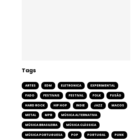
Tags
ARTES
EDM
ELETRONICA
EXPERIMENTAL
FADO
FESTIVAIS
FESTIVAL
FOLK
FUSÃO
HARD ROCK
HIP HOP
INDIE
JAZZ
MACOS
METAL
MPB
MÚSICA ALTERNATIVA
MÚSICA BRASILEIRA
MÚSICA CLÁSSICA
MÚSICA PORTUGUESA
POP
PORTUGAL
PUNK