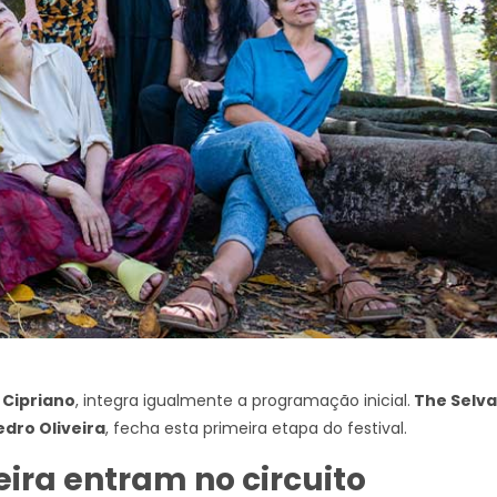
 Cipriano
, integra igualmente a programação inicial.
The Selva
edro Oliveira
, fecha esta primeira etapa do festival.
ira entram no circuito