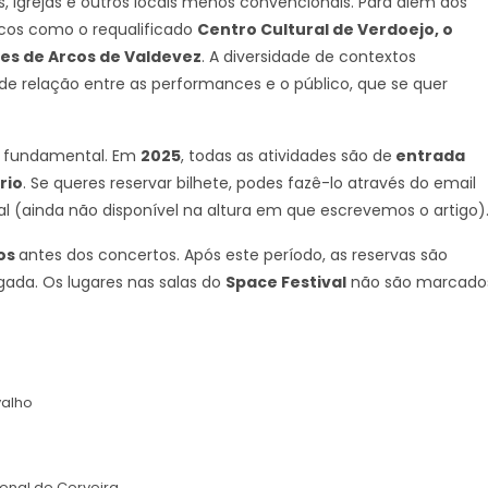
os, igrejas e outros locais menos convencionais. Para além dos
lcos como o requalificado
Centro Cultural de Verdoejo, o
tes de Arcos de Valdevez
. A diversidade de contextos
 de relação entre as performances e o público, que se quer
o fundamental. Em
2025
, todas as atividades são de
entrada
rio
. Se queres reservar bilhete, podes fazê-lo através do email
ial (ainda não disponível na altura em que escrevemos o artigo)
tos
antes dos concertos. Após este período, as reservas são
gada. Os lugares nas salas do
Space Festival
não são marcado
valho
ienal de Cerveira