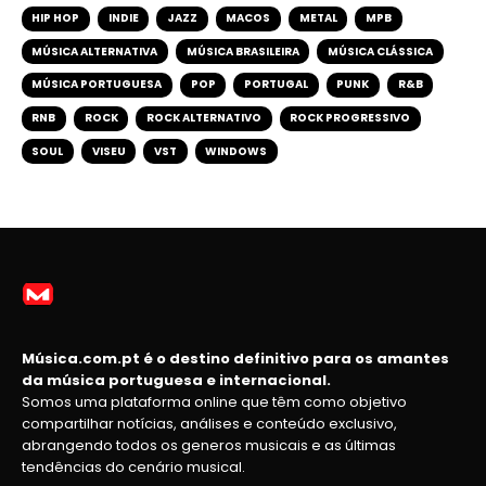
HIP HOP
INDIE
JAZZ
MACOS
METAL
MPB
MÚSICA ALTERNATIVA
MÚSICA BRASILEIRA
MÚSICA CLÁSSICA
MÚSICA PORTUGUESA
POP
PORTUGAL
PUNK
R&B
RNB
ROCK
ROCK ALTERNATIVO
ROCK PROGRESSIVO
SOUL
VISEU
VST
WINDOWS
Música.com.pt é o destino definitivo para os amantes
da música portuguesa e internacional.
Somos uma plataforma online que têm como objetivo
compartilhar notícias, análises e conteúdo exclusivo,
abrangendo todos os generos musicais e as últimas
tendências do cenário musical.