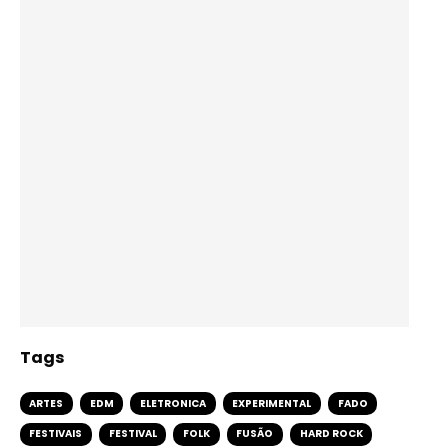
Tags
ARTES
EDM
ELETRONICA
EXPERIMENTAL
FADO
FESTIVAIS
FESTIVAL
FOLK
FUSÃO
HARD ROCK