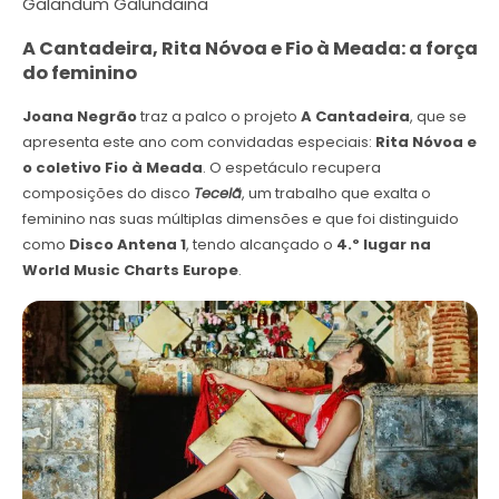
Galandum Galundaina
A Cantadeira, Rita Nóvoa e Fio à Meada: a força
do feminino
Joana Negrão
traz a palco o projeto
A Cantadeira
, que se
apresenta este ano com convidadas especiais:
Rita Nóvoa e
o coletivo Fio à Meada
. O espetáculo recupera
composições do disco
Tecelã
, um trabalho que exalta o
feminino nas suas múltiplas dimensões e que foi distinguido
como
Disco Antena 1
, tendo alcançado o
4.º lugar na
World Music Charts Europe
.