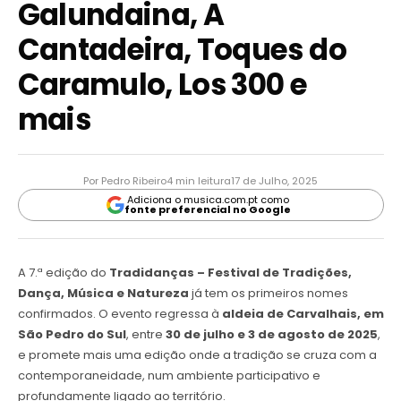
Galundaina, A
Cantadeira, Toques do
Caramulo, Los 300 e
mais
Por Pedro Ribeiro
4 min leitura
17 de Julho, 2025
Adiciona o musica.com.pt como
fonte preferencial no Google
A 7.ª edição do
Tradidanças – Festival de Tradições,
Dança, Música e Natureza
já tem os primeiros nomes
confirmados. O evento regressa à
aldeia de Carvalhais, em
São Pedro do Sul
, entre
30 de julho e 3 de agosto de 2025
,
e promete mais uma edição onde a tradição se cruza com a
contemporaneidade, num ambiente participativo e
profundamente ligado ao território.