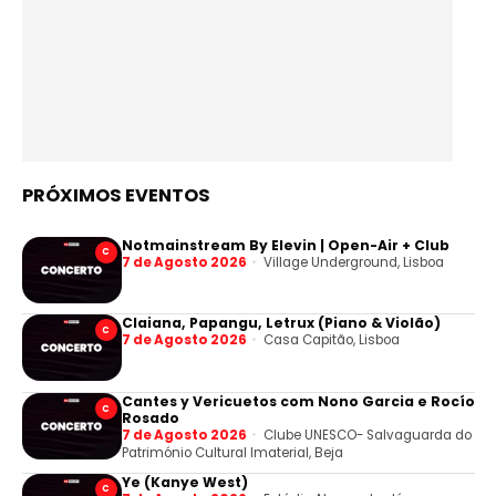
PRÓXIMOS EVENTOS
Notmainstream By Elevin | Open-Air + Club
C
7 de Agosto 2026
Village Underground, Lisboa
Claiana, Papangu, Letrux (Piano & Violão)
C
7 de Agosto 2026
Casa Capitão, Lisboa
Cantes y Vericuetos com Nono Garcia e Rocío
C
Rosado
7 de Agosto 2026
Clube UNESCO- Salvaguarda do
Património Cultural Imaterial, Beja
Ye (Kanye West)
C