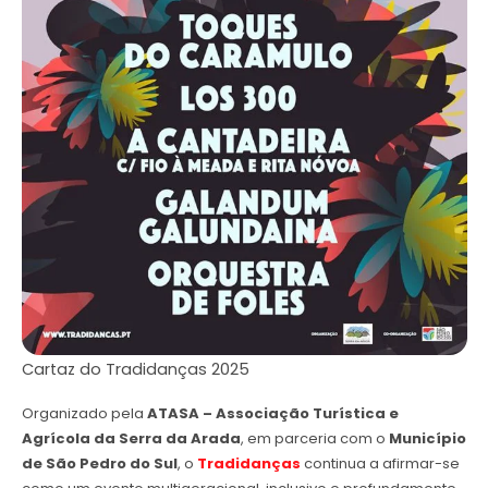
Cartaz do Tradidanças 2025
Organizado pela
ATASA – Associação Turística e
Agrícola da Serra da Arada
, em parceria com o
Município
de São Pedro do Sul
, o
Tradidanças
continua a afirmar-se