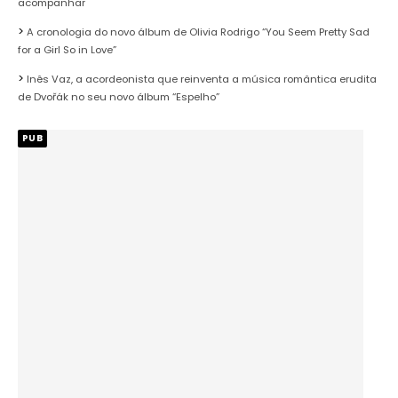
acompanhar
A cronologia do novo álbum de Olivia Rodrigo “You Seem Pretty Sad
for a Girl So in Love”
Inês Vaz, a acordeonista que reinventa a música romântica erudita
de Dvořák no seu novo álbum “Espelho”
PUB