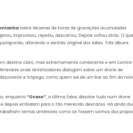
ontanha
sobre dezenas de horas de gravações acumuladas
gistou, improvisou, repetiu, descartou. Depois voltou atrás. O qu
stapondo, alterando o sentido original dos
takes
. Três álbuns
destino claro, mas extremamente consistente e em contra
liminares onde sintetizadores dialogam sobre um drone de
ssonante e trôpega, como quem sai de um bar ao fim da noit
o, enquanto
“Ocaso”
, a última faixa, dissolve tudo num drone
er e depois embalam para o tão merecido descanso. Há ainda du
etrabalham temas anteriores como se fossem sonhos dos própri