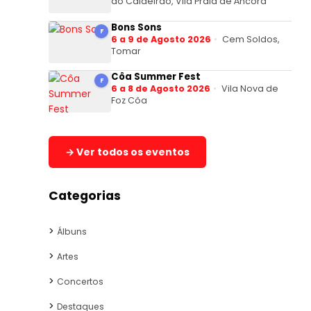
do Caldeirão, Vila Praia de Âncora
Bons Sons
F
6 a 9 de Agosto 2026
Cem Soldos,
Tomar
Côa Summer Fest
F
6 a 8 de Agosto 2026
Vila Nova de
Foz Côa
→ Ver todos os eventos
Categorias
Álbuns
Artes
Concertos
Destaques