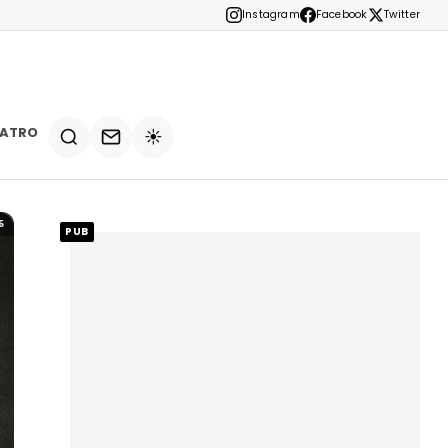
Instagram
Facebook
Twitter
EATRO
☀️
5
PUB