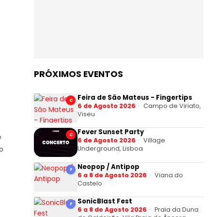
PRÓXIMOS EVENTOS
Feira de São Mateus - Fingertips
C
6 de Agosto 2026
Campo de Viriato,
Viseu
Fever Sunset Party
C
e
6 de Agosto 2026
Village
o
Underground, Lisboa
Neopop / Antipop
F
6 a 8 de Agosto 2026
Viana do
Castelo
SonicBlast Fest
F
6 a 8 de Agosto 2026
Praia da Duna