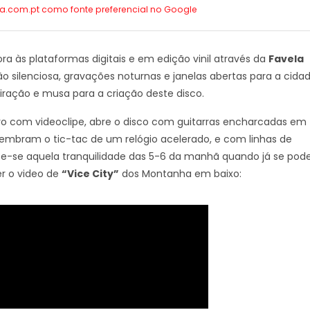
ca.com.pt como
fonte preferencial no Google
ra às plataformas digitais e em edição vinil através da
Favela
o silenciosa, gravações noturnas e janelas abertas para a cida
iração e musa para a criação deste disco.
ro com videoclipe, abre o disco com guitarras encharcadas em
lembram o tic-tac de um relógio acelerado, e com linhas de
te-se aquela tranquilidade das 5-6 da manhã quando já se pod
er o video de
“Vice City”
dos Montanha em baixo: