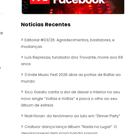
Noticias Recentes
de
Editorial #03/26: Agradecimentos, bastidores, e
mudanças
Luís Represas, fundador dos Trovante, morre aos 69
anos
e
O Indie Music Fest 2026 abre as portas de Baltar ao
mundo
Xico Gaiato canta a dor de deixar o Interior no seu
novo single “Voltas e Voltas” e pisca o olho ao seu
álbum de estreia
Niall Horan: do fenómeno ao luto em “Dinner Party”
Criatura-dança lança álbum “Nada no Lugar”: O
desassossego tem nova banda sonora