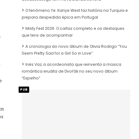
O fenómeno Ye: Kanye West faz história na Turquia e
prepara despedida épica em Portugal
Misty Fest 2026: O cartaz completo e os destaques
que tens de acompanhar
e
A cronologia do novo álbum de Olivia Rodrigo “You
Seem Pretty Sad for a Girl So in Love”
Inês Vaz, a acordeonista que reinventa a música
-
romântica erudita de Dvořák no seu novo álbum
“Espelho”
e
PUB
as
os