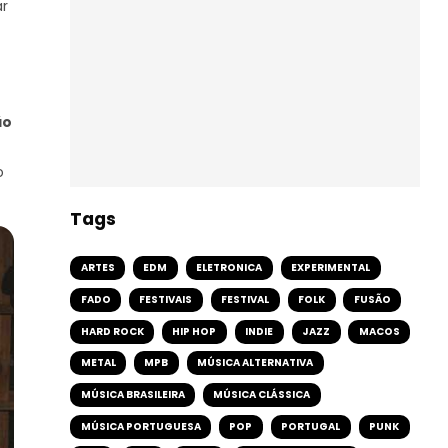
ar
ão
o
Tags
ARTES
EDM
ELETRONICA
EXPERIMENTAL
FADO
FESTIVAIS
FESTIVAL
FOLK
FUSÃO
HARD ROCK
HIP HOP
INDIE
JAZZ
MACOS
METAL
MPB
MÚSICA ALTERNATIVA
MÚSICA BRASILEIRA
MÚSICA CLÁSSICA
MÚSICA PORTUGUESA
POP
PORTUGAL
PUNK