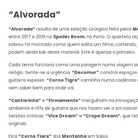
“Alvorada”
“Alvorada”
resulta de uma seleção cirúrgica feita pelos
M
entre 2017 e 2019 no
Spoiler Room
, no Porto. O quarteto re
sobrou foi montado como quem edita um filme, cortando, ju
podem ainda sair deste material. Este é apenas o primeiro.
Cada tema funciona como uma paragem numa viagem sem 
relógio. Sente-se a urgência.
“Decomur”
constrói espaços 
guitarra espesso.
“Corno Tigre”
caminha numa cadência di
sem saber bem para onde vai.
“Cantarinha”
e
“Firmamento”
mergulham na introspeçã
ambiente e riffs de guitarra que nos fazem ver o sol nasc
versões oníricas:
“Vice Dream”
e
“Crepe Dream”
, que r
originais.
Fica
“Corno Tigre”
dos
Montanha
em baixo.