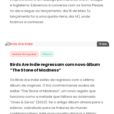
e Inglaterra. Estivemos à conversa com os Soma Please
no dia a seguir ao lançamento, dia 15 de Maio (o
lançamento foi a uma quinta-feira, dia 14), onde
ficámos a conhecer…
19 MAI
Música Portuguesa
Álbuns
Birds Are Indie regressam com novo álbum
“The Stone of Madness”
Os Birds Are Indie estão de regresso com o sétimo
álbum de originais. O trio conimbricense acaba de
editar “The Stone of Madness”, um novo registo que
funciona como a metade que faltava ao aclamado
“Ones & Zeros” (2023). Se o antigo álbum olhava para o
exterior, sobretudo para as fraturas do mundo
contemporâneo, este novo projeto abraça o íntimo,…