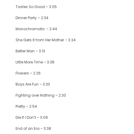
Tastes So Good – 3:05
Dinner Party – 2:34
Monochromatic – 2:44
She Gets It from Her Mother – 3:24
Better Man – 3:13
Little More Time – 3:38
Flowers – 2:26
Boys Are Fun – 3:33
Fighting over Nothing – 2:30
Pretty – 2:54
Die If I Don’t – 3:09
End of an Era – 3:38