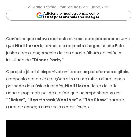
Por Maria Teixeira
3 min leitura
16 de Junho, 2026
Adiciona o musica.com.pt como
fonte preferencial no Google
Confesso que estava bastante curiosa para perceber o rumo
que
Niall Horan
ia tomar, e a resposta chegou no dia 5 de
junho com o lançamento do seu quarto álbum de estúdio
intitulado de
“Dinner Party”
.
O projeto já está disponível em todas as plataformas digitais,
composto por doze canções e traz uma rutura clara com o
passado do músico irlandês.
Niall Horan
deixa de lado
aquele pop mais polido e o folk que acompanhamos em
“Flicker”, “Heartbreak Weather” e “The Show”
para se
atirar de cabeça num registo mais íntimo.