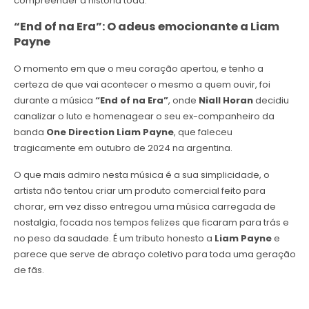
compreender a história toda.
“End of na Era”: O adeus emocionante a Liam
Payne
O momento em que o meu coração apertou, e tenho a
certeza de que vai acontecer o mesmo a quem ouvir, foi
durante a música
“End of na Era”
, onde
Niall Horan
decidiu
canalizar o luto e homenagear o seu ex-companheiro da
banda
One Direction Liam Payne
, que faleceu
tragicamente em outubro de 2024 na argentina.
O que mais admiro nesta música é a sua simplicidade, o
artista não tentou criar um produto comercial feito para
chorar, em vez disso entregou uma música carregada de
nostalgia, focada nos tempos felizes que ficaram para trás e
no peso da saudade. É um tributo honesto a
Liam Payne
e
parece que serve de abraço coletivo para toda uma geração
de fãs.