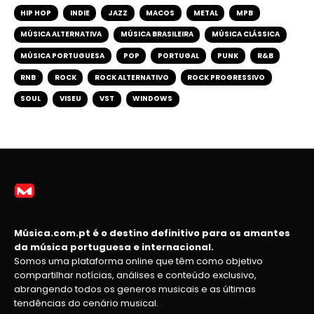
HIP HOP
INDIE
JAZZ
MACOS
METAL
MPB
MÚSICA ALTERNATIVA
MÚSICA BRASILEIRA
MÚSICA CLÁSSICA
MÚSICA PORTUGUESA
POP
PORTUGAL
PUNK
R&B
RNB
ROCK
ROCK ALTERNATIVO
ROCK PROGRESSIVO
SOUL
VISEU
VST
WINDOWS
Música.com.pt é o destino definitivo para os amantes
da música portuguesa e internacional.
Somos uma plataforma online que têm como objetivo
compartilhar notícias, análises e conteúdo exclusivo,
abrangendo todos os generos musicais e as últimas
tendências do cenário musical.