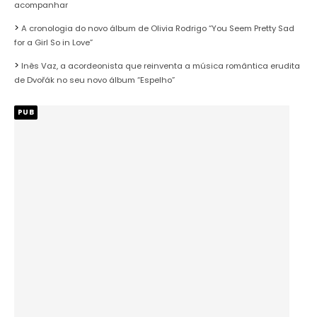
acompanhar
A cronologia do novo álbum de Olivia Rodrigo “You Seem Pretty Sad
for a Girl So in Love”
Inês Vaz, a acordeonista que reinventa a música romântica erudita
de Dvořák no seu novo álbum “Espelho”
PUB