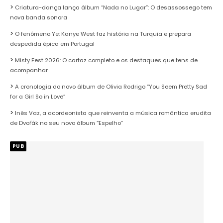
Criatura-dança lança álbum “Nada no Lugar”: O desassossego tem
nova banda sonora
O fenómeno Ye: Kanye West faz história na Turquia e prepara
despedida épica em Portugal
Misty Fest 2026: O cartaz completo e os destaques que tens de
acompanhar
A cronologia do novo álbum de Olivia Rodrigo “You Seem Pretty Sad
for a Girl So in Love”
Inês Vaz, a acordeonista que reinventa a música romântica erudita
de Dvořák no seu novo álbum “Espelho”
PUB