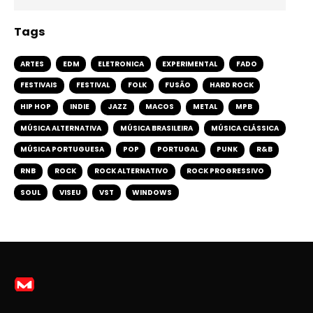
Tags
ARTES
EDM
ELETRONICA
EXPERIMENTAL
FADO
FESTIVAIS
FESTIVAL
FOLK
FUSÃO
HARD ROCK
HIP HOP
INDIE
JAZZ
MACOS
METAL
MPB
MÚSICA ALTERNATIVA
MÚSICA BRASILEIRA
MÚSICA CLÁSSICA
MÚSICA PORTUGUESA
POP
PORTUGAL
PUNK
R&B
RNB
ROCK
ROCK ALTERNATIVO
ROCK PROGRESSIVO
SOUL
VISEU
VST
WINDOWS