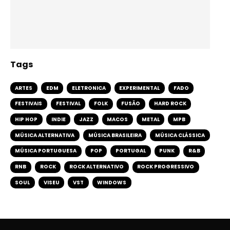
Tags
ARTES
EDM
ELETRONICA
EXPERIMENTAL
FADO
FESTIVAIS
FESTIVAL
FOLK
FUSÃO
HARD ROCK
HIP HOP
INDIE
JAZZ
MACOS
METAL
MPB
MÚSICA ALTERNATIVA
MÚSICA BRASILEIRA
MÚSICA CLÁSSICA
MÚSICA PORTUGUESA
POP
PORTUGAL
PUNK
R&B
RNB
ROCK
ROCK ALTERNATIVO
ROCK PROGRESSIVO
SOUL
VISEU
VST
WINDOWS