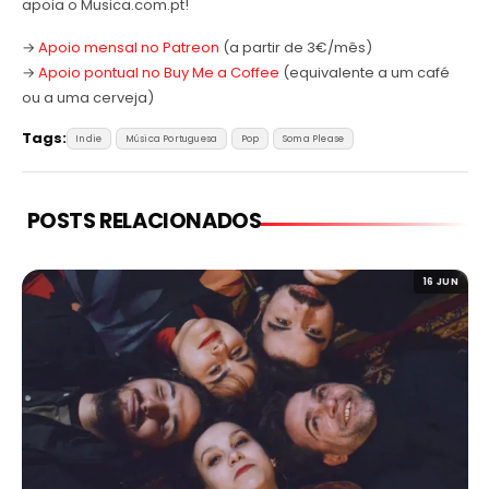
apoia o Musica.com.pt!
→
Apoio mensal no Patreon
(a partir de 3€/mês)
→
Apoio pontual no Buy Me a Coffee
(equivalente a um café
ou a uma cerveja)
Tags:
Indie
Música Portuguesa
Pop
Soma Please
POSTS RELACIONADOS
16 JUN