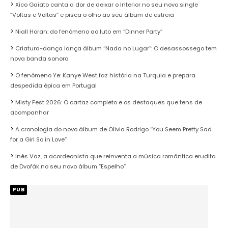
Xico Gaiato canta a dor de deixar o Interior no seu novo single
“Voltas e Voltas” e pisca o olho ao seu álbum de estreia
Niall Horan: do fenómeno ao luto em “Dinner Party”
Criatura-dança lança álbum “Nada no Lugar”: O desassossego tem
nova banda sonora
O fenómeno Ye: Kanye West faz história na Turquia e prepara
despedida épica em Portugal
Misty Fest 2026: O cartaz completo e os destaques que tens de
acompanhar
A cronologia do novo álbum de Olivia Rodrigo “You Seem Pretty Sad
for a Girl So in Love”
Inês Vaz, a acordeonista que reinventa a música romântica erudita
de Dvořák no seu novo álbum “Espelho”
PUB