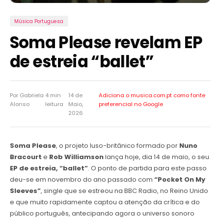
Música Portuguesa
Soma Please revelam EP
de estreia “ballet”
Por Gabriela
4 min
14 de
Adiciona o musica.com.pt como
fonte
Alonso
leitura
Maio,
preferencial no Google
2026
Soma Please
, o projeto luso-britânico formado por
Nuno
Bracourt
e
Rob Williamson
lança hoje, dia 14 de maio, o seu
EP de estreia, “ballet”
. O ponto de partida para este passo
deu-se em novembro do ano passado com
“Pocket On My
Sleeves”
, single que se estreou na BBC Radio, no Reino Unido
e que muito rapidamente captou a atenção da crítica e do
público português, antecipando agora o universo sonoro