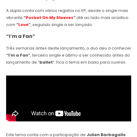
A dupla conta com vários registos no EP, desde o single mais
vibrante
“
Pocket On My Sleeves
”
até ao lado mais acústico
com
“
Love
”
, segundo single a ser lançado.
“I’m a Fan”
Três semanas antes deste lançamento, o duo deu a conhecer
“I’m a Fan”
, terceiro single e último a ser conhecido antes do
lançamento de “
ballet
“. Fica o tema em baixo para ouvires.
Este tema conta com a participação de
Julien Barbagallo