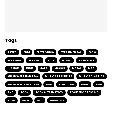
Tags
ARTES
EDM
ELETRONICA
EXPERIMENTAL
FADO
FESTIVAIS
FESTIVAL
FOLK
FUSÃO
HARD ROCK
HIP HOP
INDIE
JAZZ
MACOS
METAL
MPB
MÚSICA ALTERNATIVA
MÚSICA BRASILEIRA
MÚSICA CLÁSSICA
MÚSICA PORTUGUESA
POP
PORTUGAL
PUNK
R&B
RNB
ROCK
ROCK ALTERNATIVO
ROCK PROGRESSIVO
SOUL
VISEU
VST
WINDOWS