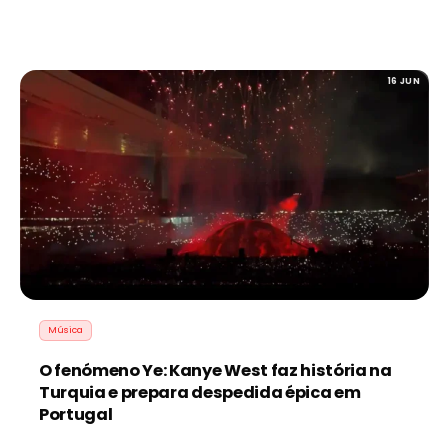
16 JUN
Música
O fenómeno Ye: Kanye West faz história na
Turquia e prepara despedida épica em
Portugal