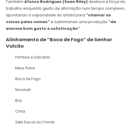
Também
Afonso Rodrigues (Sean Riley)
destaca a força do
trabalho enquanto gesto de afirmação num tempo complexo,
apontando a capacidade do artista para
“chamar as
coisas pelos nomes”
e sublinhando uma produção
“de
enorme bom gosto e sofisticação”
.
Alinhamento de
“Boca de Fogo”
de
Senhor
Vulcão
Pombos e Gaivotas
Meus Putos
Boca de Fogo
Novaiork
Boy
Chita
Sete Sacos do Chinês