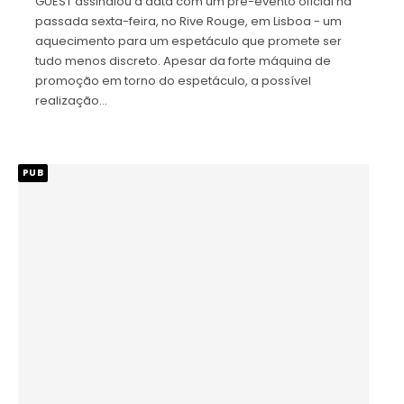
GUEST assinalou a data com um pré-evento oficial na
passada sexta-feira, no Rive Rouge, em Lisboa - um
aquecimento para um espetáculo que promete ser
tudo menos discreto. Apesar da forte máquina de
promoção em torno do espetáculo, a possível
realização…
PUB