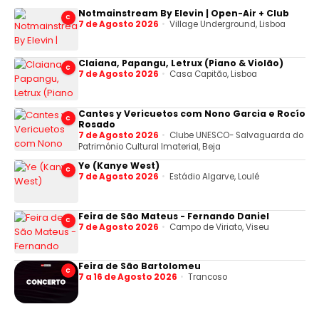
Notmainstream By Elevin | Open-Air + Club
C
7 de Agosto 2026
Village Underground, Lisboa
Claiana, Papangu, Letrux (Piano & Violão)
C
7 de Agosto 2026
Casa Capitão, Lisboa
Cantes y Vericuetos com Nono Garcia e Rocío
C
Rosado
7 de Agosto 2026
Clube UNESCO- Salvaguarda do
Património Cultural Imaterial, Beja
Ye (Kanye West)
C
7 de Agosto 2026
Estádio Algarve, Loulé
Feira de São Mateus - Fernando Daniel
C
7 de Agosto 2026
Campo de Viriato, Viseu
Feira de São Bartolomeu
C
7 a 16 de Agosto 2026
Trancoso