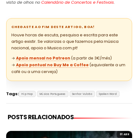
vista de olhos no
Calendário de Concertos e Festivais
.
CHEGASTE AO FIM DESTE ARTIGO, BOA!
Houve horas de escuta, pesquisa e escrita para este
artigo existir. Se valorizas o que fazemos pela música
nacional, apoia o Musica.com.pt!
→
Apoio mensal no Patreon
(a partir de 3€/mês)
→
Apoio pontual no Buy Me a Coffee
(equivalente a um
café ou a uma cerveja)
Tags:
Hip Hop
Música Portuguesa
Senhor Vulcão
Spoken Word
POSTS RELACIONADOS
01 ABR