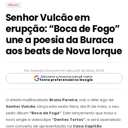
Álbuns
Senhor Vulcão em
erupção: “Boca de Fogo”
une a poesia da Buraca
aos beats de Nova Iorque
Por Gabriela Alonso
4 min leitura
15 de Maio, 2026
Adiciona o musica.com.pt como
fonte preferencial no Google
O artista multifacetado
Bruno Pereira
, sob o alter ego de
Senhor Vulcão
, lança esta sexta-feira, dia 15 de maio, o seu
sexto álbum
“Boca de Fogo”
. Este lançamento que inclui o
novo single e videoclipe
“Dentes Tortos”
, e será assinalado
com concerto de apresentação na
Casa Capitão
.