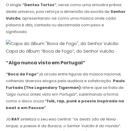
O single
“Dentes Tortos”
, serve como uma amostra prévia
deste universo, pois reforça a dimensão da escrita de
Senhor
Vulcão
, apresentando-se como uma música onde cada
palavra é dita, cantada ou declamada com peso e
significado.
Capa do álbum “Boca de Fogo”, do Senhor Vulcão
“Algo nunca visto em Portugal”
“Boca de Fogo”
já circula entre figuras da música nacional,
colhendo diversos elogios pela audácia e sofisticação.
Paulo
Furtado (The Legendary Tigerman)
refere que se trata de
“algo nunca antes visto em Portugal”
, sublinhando a forma
como o disco cruza
“folk, rap, punk e poesia inspirada na
beat e em Pessoa”
.
Já
RAY
sintetiza o seu eixo central:
“os beats são de Nova
Iorque, a poesia é da Buraca, o Senhor Vulcão é do mundo”
.