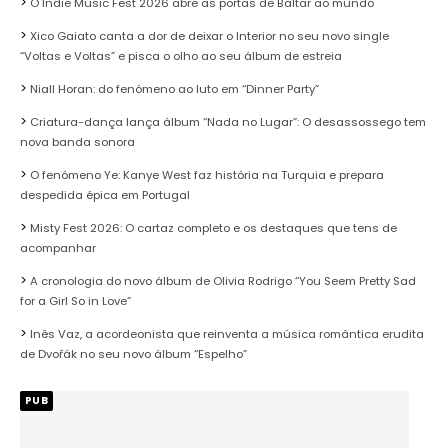
O Indie Music Fest 2026 abre as portas de Baltar ao mundo
Xico Gaiato canta a dor de deixar o Interior no seu novo single
“Voltas e Voltas” e pisca o olho ao seu álbum de estreia
Niall Horan: do fenómeno ao luto em “Dinner Party”
Criatura-dança lança álbum “Nada no Lugar”: O desassossego tem
nova banda sonora
O fenómeno Ye: Kanye West faz história na Turquia e prepara
despedida épica em Portugal
Misty Fest 2026: O cartaz completo e os destaques que tens de
acompanhar
A cronologia do novo álbum de Olivia Rodrigo “You Seem Pretty Sad
for a Girl So in Love”
Inês Vaz, a acordeonista que reinventa a música romântica erudita
de Dvořák no seu novo álbum “Espelho”
PUB