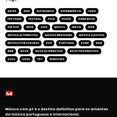
ARTES
EDM
ELETRONICA
EXPERIMENTAL
FADO
FESTIVAIS
FESTIVAL
FOLK
FUSÃO
HARD ROCK
HIP HOP
INDIE
JAZZ
MACOS
METAL
MPB
MÚSICA ALTERNATIVA
MÚSICA BRASILEIRA
MÚSICA CLÁSSICA
MÚSICA PORTUGUESA
POP
PORTUGAL
PUNK
R&B
RNB
ROCK
ROCK ALTERNATIVO
ROCK PROGRESSIVO
SOUL
VISEU
VST
WINDOWS
Música.com.pt é o destino definitivo para os amantes
da música portuguesa e internacional.