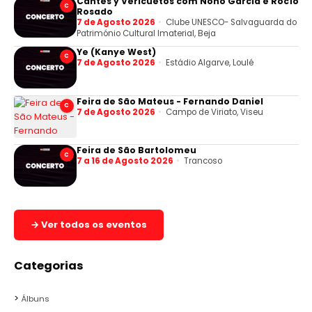
Cantes y Vericuetos com Nono Garcia e Rocío
C
Rosado
7 de Agosto 2026
Clube UNESCO- Salvaguarda do
Património Cultural Imaterial, Beja
Ye (Kanye West)
C
7 de Agosto 2026
Estádio Algarve, Loulé
Feira de São Mateus - Fernando Daniel
C
7 de Agosto 2026
Campo de Viriato, Viseu
Feira de São Bartolomeu
C
7 a 16 de Agosto 2026
Trancoso
→ Ver todos os eventos
Categorias
Álbuns