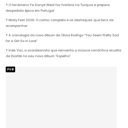
O fenómeno Ye: Kanye West faz história na Turquia e prepara
despedida épica em Portugal
Misty Fest 2026: O cartaz completo e os destaques que tens de
acompanhar
A cronologia do novo álbum de Olivia Rodrigo “You Seem Pretty Sad
for a Girl So in Love”
Inês Vaz, a acordeonista que reinventa a música romântica erudita
de Dvořák no seu novo álbum “Espelho”
PUB