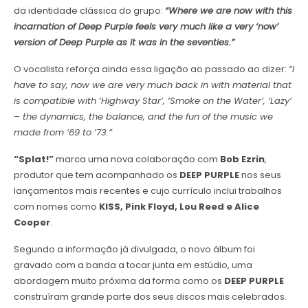
da identidade clássica do grupo:
“Where we are now with this
incarnation of Deep Purple feels very much like a very ‘now’
version of Deep Purple as it was in the seventies.”
O vocalista reforça ainda essa ligação ao passado ao dizer:
“I
have to say, now we are very much back in with material that
is compatible with ‘Highway Star’, ‘Smoke on the Water’, ‘Lazy’
– the dynamics, the balance, and the fun of the music we
made from ‘69 to ‘73.”
“Splat!”
marca uma nova colaboração com
Bob Ezrin
,
produtor que tem acompanhado os
DEEP PURPLE
nos seus
lançamentos mais recentes e cujo currículo inclui trabalhos
com nomes como
KISS, Pink Floyd, Lou Reed e Alice
Cooper
.
Segundo a informação já divulgada, o novo álbum foi
gravado com a banda a tocar junta em estúdio, uma
abordagem muito próxima da forma como os
DEEP PURPLE
construíram grande parte dos seus discos mais celebrados.