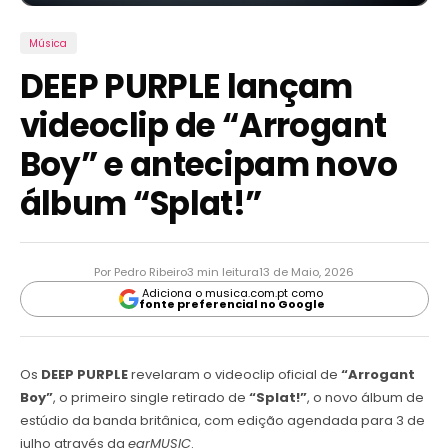
Música
DEEP PURPLE lançam
videoclip de “Arrogant
Boy” e antecipam novo
álbum “Splat!”
Por Pedro Ribeiro
3 min leitura
13 de Maio, 2026
Adiciona o musica.com.pt como
fonte preferencial no Google
Os
DEEP PURPLE
revelaram o videoclip oficial de
“Arrogant
Boy”
, o primeiro single retirado de
“Splat!”
, o novo álbum de
estúdio da banda britânica, com edição agendada para 3 de
julho através da
earMUSIC
.