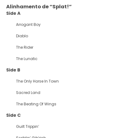
Alinhamento de “Splat!”
Side A
Arrogant Boy
Diablo
The Rider
The Lunatic
Side B
The Only Horse In Town
Sacred Land
The Beating Of Wings
Side C
Guilt Trippin’
Scriblin’ Gib’rish