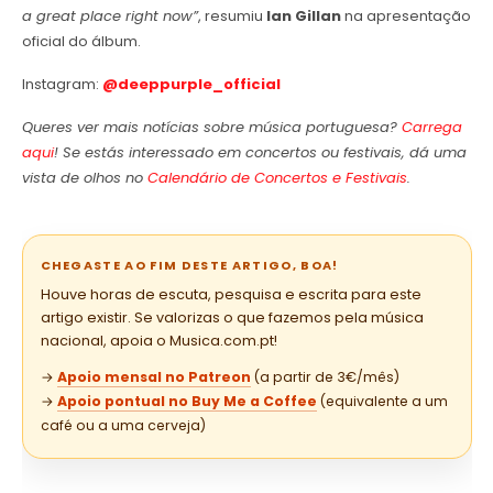
a great place right now”
, resumiu
Ian Gillan
na apresentação
oficial do álbum.
Instagram:
@deeppurple_official
Queres ver mais notícias sobre música portuguesa?
Carrega
aqui
! Se estás interessado em concertos ou festivais, dá uma
vista de olhos no
Calendário de Concertos e Festivais
.
CHEGASTE AO FIM DESTE ARTIGO, BOA!
Houve horas de escuta, pesquisa e escrita para este
artigo existir. Se valorizas o que fazemos pela música
nacional, apoia o Musica.com.pt!
→
Apoio mensal no Patreon
(a partir de 3€/mês)
→
Apoio pontual no Buy Me a Coffee
(equivalente a um
café ou a uma cerveja)