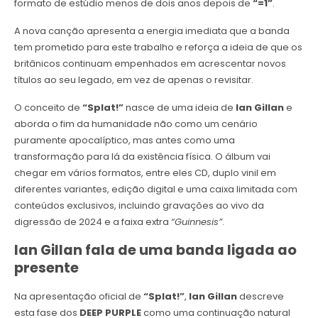
formato de estúdio menos de dois anos depois de
“=1”
.
A nova canção apresenta a energia imediata que a banda
tem prometido para este trabalho e reforça a ideia de que os
britânicos continuam empenhados em acrescentar novos
títulos ao seu legado, em vez de apenas o revisitar.
O conceito de
“Splat!”
nasce de uma ideia de
Ian Gillan
e
aborda o fim da humanidade não como um cenário
puramente apocalíptico, mas antes como uma
transformação para lá da existência física. O álbum vai
chegar em vários formatos, entre eles CD, duplo vinil em
diferentes variantes, edição digital e uma caixa limitada com
conteúdos exclusivos, incluindo gravações ao vivo da
digressão de 2024 e a faixa extra
“Guinnesis”
.
Ian Gillan fala de uma banda ligada ao
presente
Na apresentação oficial de
“Splat!”
,
Ian Gillan
descreve
esta fase dos
DEEP PURPLE
como uma continuação natural