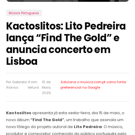
Música Portuguesa
Kactoslitos: Lito Pedreira
lança “Find The Gold” e
anuncia concerto em
Lisboa
Por Gabriela
4 min
15 de
Adiciona o musica.com.pt como
fonte
Alonso
leitura
Maio,
preferencial no Google
2026
Kactoslitos
apresenta já esta sexta-feira, dia 15 de maio, o
novo álbum
“Find The Gold”
, um trabalho que assinala um
novo fôlego do projeto autoral de
Lito Pedreira
. O músico,
produtor e compositor conhecido do público português pelo