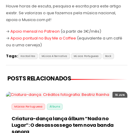
Houve horas de escuta, pesquisa e escrita para este artigo
existir. Se valorizas o que fazemos pela música nacional,
apoia o Musica.com.pt!
→
Apoio mensal no Patreon
(a partir de 3€/mês)
→
Apoio pontual no Buy Me a Coffee
(equivalente a um café
ou a uma cerveja)
Tags:
Kactoslitos
Música Alternativa
Música Portuguesa
Rock
POSTS RELACIONADOS
16 JUN
Música Portuguesa
Álbuns
Criatura-dança lança álbum “Nada no
Lugar”: O desassossego tem nova banda
sonora