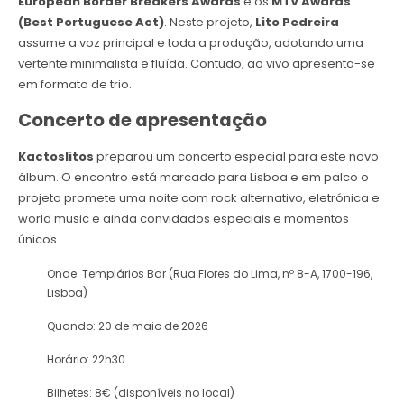
European Border Breakers Awards
e os
MTV Awards
(Best Portuguese Act)
. Neste projeto,
Lito Pedreira
assume a voz principal e toda a produção, adotando uma
vertente minimalista e fluída. Contudo, ao vivo apresenta-se
em formato de trio.
Concerto de apresentação
Kactoslitos
preparou um concerto especial para este novo
álbum. O encontro está marcado para Lisboa e em palco o
projeto promete uma noite com rock alternativo, eletrónica e
world music e ainda convidados especiais e momentos
únicos.
Onde: Templários Bar (Rua Flores do Lima, nº 8-A, 1700-196,
Lisboa)
Quando: 20 de maio de 2026
Horário: 22h30
Bilhetes: 8€ (disponíveis no local)