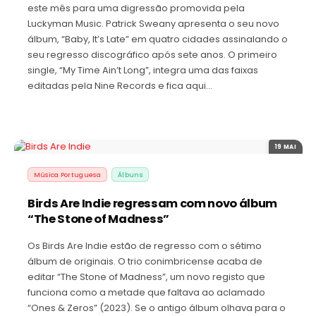
este mês para uma digressão promovida pela
Luckyman Music. Patrick Sweany apresenta o seu novo
álbum, “Baby, It’s Late” em quatro cidades assinalando o
seu regresso discográfico após sete anos. O primeiro
single, “My Time Ain’t Long”, integra uma das faixas
editadas pela Nine Records e fica aqui…
19 MAI
Música Portuguesa
Álbuns
Birds Are Indie regressam com novo álbum
“The Stone of Madness”
Os Birds Are Indie estão de regresso com o sétimo
álbum de originais. O trio conimbricense acaba de
editar “The Stone of Madness”, um novo registo que
funciona como a metade que faltava ao aclamado
“Ones & Zeros” (2023). Se o antigo álbum olhava para o