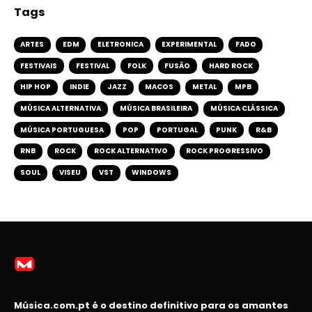
Tags
ARTES
EDM
ELETRONICA
EXPERIMENTAL
FADO
FESTIVAIS
FESTIVAL
FOLK
FUSÃO
HARD ROCK
HIP HOP
INDIE
JAZZ
MACOS
METAL
MPB
MÚSICA ALTERNATIVA
MÚSICA BRASILEIRA
MÚSICA CLÁSSICA
MÚSICA PORTUGUESA
POP
PORTUGAL
PUNK
R&B
RNB
ROCK
ROCK ALTERNATIVO
ROCK PROGRESSIVO
SOUL
VISEU
VST
WINDOWS
Música.com.pt é o destino definitivo para os amantes