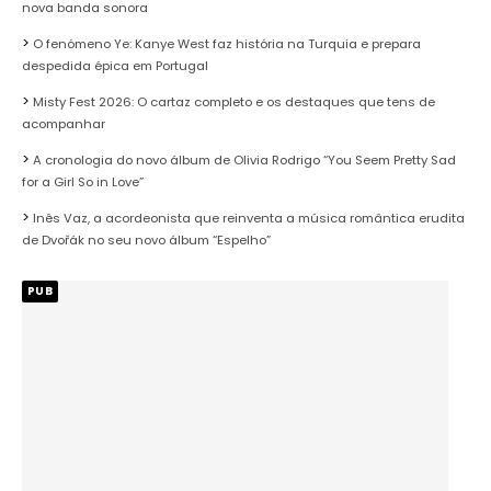
nova banda sonora
O fenómeno Ye: Kanye West faz história na Turquia e prepara
despedida épica em Portugal
Misty Fest 2026: O cartaz completo e os destaques que tens de
acompanhar
A cronologia do novo álbum de Olivia Rodrigo “You Seem Pretty Sad
for a Girl So in Love”
Inês Vaz, a acordeonista que reinventa a música romântica erudita
de Dvořák no seu novo álbum “Espelho”
PUB