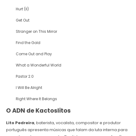
Hurt (II)
Get Out
Stranger on This Mirror
Find the Gold
Come Out and Play
What a Wonderful World
Pastor 2.0
I Will Be Alright
Right Where It Belongs
O ADN de Kactoslitos
Lito Pedreira
, baterista, vocalista, compositor e produtor
português apresenta músicas que falam da luta interna para