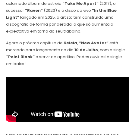
aclamado álbum de estreia
“Take Me Apart”
(2017), o
sucessor
“Raven”
(2023) e o disco ao vivo
“In the Blue
Light”
lançado em 2025, a artista tem construído uma
discografia de forma ponderada, o que só aumenta a
expectativa em torno do seu trabalho.
Agora o próximo capítulo de
Kelela
,
“New Avatar”
está
marcado para lançamento no dia
10 de Julho
, com o single
“Point Blank”
a servir de aperitivo. Podes ouvir este single
em baixo!