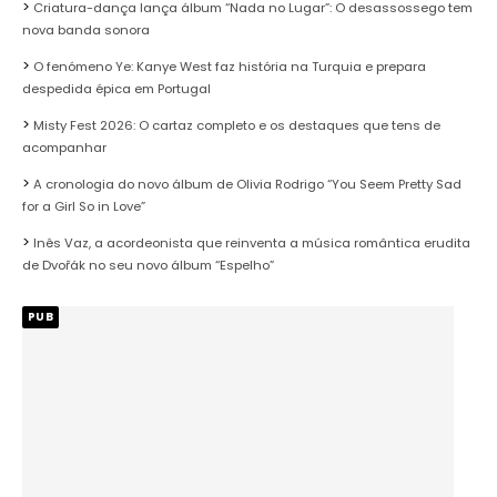
Criatura-dança lança álbum “Nada no Lugar”: O desassossego tem
nova banda sonora
O fenómeno Ye: Kanye West faz história na Turquia e prepara
despedida épica em Portugal
Misty Fest 2026: O cartaz completo e os destaques que tens de
acompanhar
A cronologia do novo álbum de Olivia Rodrigo “You Seem Pretty Sad
for a Girl So in Love”
Inês Vaz, a acordeonista que reinventa a música romântica erudita
de Dvořák no seu novo álbum “Espelho”
PUB