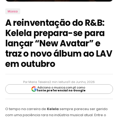
Música
A reinventação do R&B:
Kelela prepara-se para
lançar “New Avatar” e
traz o novo álbum ao LAV
em outubro
Por Maria Teixeira
2 min leitura
11 de Junho, 2026
Adiciona o musica.com.pt como
fonte preferencial no Google
O tempo na carreira de
Kelela
sempre pareceu ser gerido
com uma paciência rara na indústria musical atual. Entre o