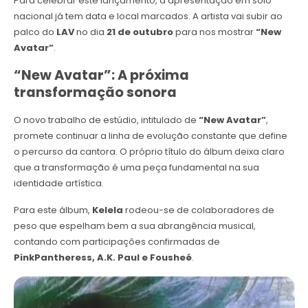
Para celebrar este lançamento, a apresentação em solo
nacional já tem data e local marcados. A artista vai subir ao
palco do
LAV
no dia
21 de outubro
para nos mostrar
“New
Avatar”
.
“New Avatar”: A próxima
transformação sonora
O novo trabalho de estúdio, intitulado de
“New Avatar”
,
promete continuar a linha de evolução constante que define
o percurso da cantora. O próprio título do álbum deixa claro
que a transformação é uma peça fundamental na sua
identidade artística.
Para este álbum,
Kelela
rodeou-se de colaboradores de
peso que espelham bem a sua abrangência musical,
contando com participações confirmadas de
PinkPantheress, A.K. Paul e Fousheé
.