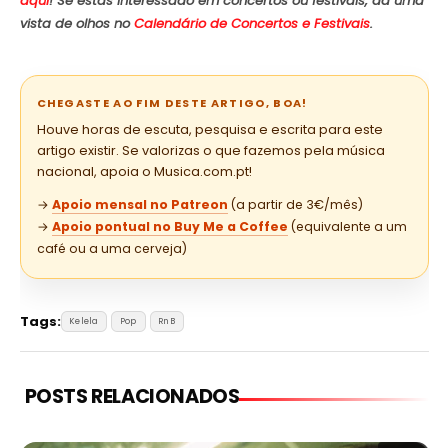
aqui
! Se estás interessado em concertos ou festivais, dá uma
vista de olhos no
Calendário de Concertos e Festivais
.
CHEGASTE AO FIM DESTE ARTIGO, BOA!
Houve horas de escuta, pesquisa e escrita para este
artigo existir. Se valorizas o que fazemos pela música
nacional, apoia o Musica.com.pt!
→
Apoio mensal no Patreon
(a partir de 3€/mês)
→
Apoio pontual no Buy Me a Coffee
(equivalente a um
café ou a uma cerveja)
Tags:
Kelela
Pop
RnB
POSTS RELACIONADOS