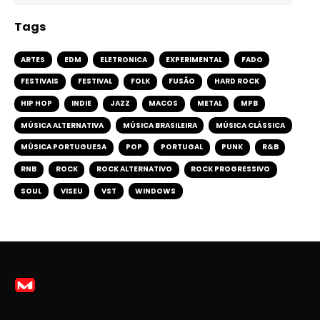
Tags
ARTES
EDM
ELETRONICA
EXPERIMENTAL
FADO
FESTIVAIS
FESTIVAL
FOLK
FUSÃO
HARD ROCK
HIP HOP
INDIE
JAZZ
MACOS
METAL
MPB
MÚSICA ALTERNATIVA
MÚSICA BRASILEIRA
MÚSICA CLÁSSICA
MÚSICA PORTUGUESA
POP
PORTUGAL
PUNK
R&B
RNB
ROCK
ROCK ALTERNATIVO
ROCK PROGRESSIVO
SOUL
VISEU
VST
WINDOWS