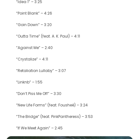
“Idea 1” – 3:25
“Point Blank” – 4:26
“Goin Down” – 3:20
“Outta Time” (feat. A. K. Paul) – 4:11
“Against Me” – 2:40
“Crystalize” – 4:11
“Retaliation Lullaby” – 3:07
“Linknb” – 1:55
“Don’t Piss Me Off” – 3:30
“New Life Forms” (feat. Fousheé) – 3:24
“The Bridge” (feat. PinkPantheress) – 3:53
“If We Meet Again” – 2:45