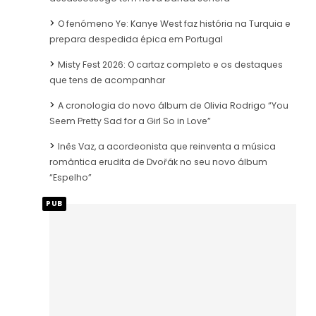
O fenómeno Ye: Kanye West faz história na Turquia e
prepara despedida épica em Portugal
Misty Fest 2026: O cartaz completo e os destaques
que tens de acompanhar
A cronologia do novo álbum de Olivia Rodrigo “You
Seem Pretty Sad for a Girl So in Love”
Inês Vaz, a acordeonista que reinventa a música
romântica erudita de Dvořák no seu novo álbum
“Espelho”
PUB