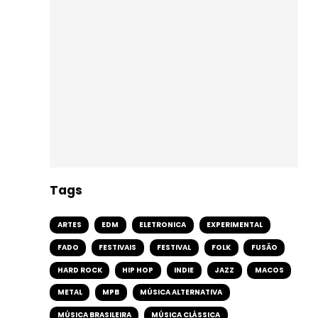
Tags
ARTES
EDM
ELETRONICA
EXPERIMENTAL
FADO
FESTIVAIS
FESTIVAL
FOLK
FUSÃO
HARD ROCK
HIP HOP
INDIE
JAZZ
MACOS
METAL
MPB
MÚSICA ALTERNATIVA
MÚSICA BRASILEIRA
MÚSICA CLÁSSICA