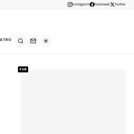
Instagram
Facebook
Twitter
EATRO
☀️
PUB