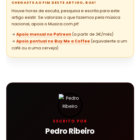
CHEGASTE AO FIM DESTE ARTIGO, BOA!
Houve horas de escuta, pesquisa e escrita para este
artigo existir. Se valorizas o que fazemos pela música
nacional, apoia o Musica.com.pt!
→
Apoio mensal no Patreon
(a partir de 3€/mês)
→
Apoio pontual no Buy Me a Coffee
(equivalente a um
café ou a uma cerveja)
ESCRITO POR
Pedro Ribeiro