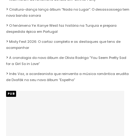
Criatura-dança lança álbum “Nada no Lugar”: O desassossego tem
nova banda sonora
O fenómeno Ye: Kanye West faz história na Turquia e prepara
despedida épica em Portugal
Misty Fest 2026: O cartaz completo e os destaques que tens de
acompanhar
A cronologia do novo álbum de Olivia Rodrigo “You Seem Pretty Sad
for a Girl So in Love”
Inês Vaz, a acordeonista que reinventa a música romântica erudita
de Dvořák no seu novo álbum “Espelho”
PUB