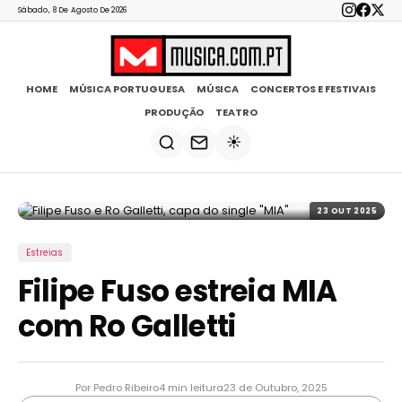
Sábado, 8 De Agosto De 2026
HOME
MÚSICA PORTUGUESA
MÚSICA
CONCERTOS E FESTIVAIS
PRODUÇÃO
TEATRO
☀️
23 OUT 2025
Estreias
Filipe Fuso estreia MIA
com Ro Galletti
Por Pedro Ribeiro
4 min leitura
23 de Outubro, 2025