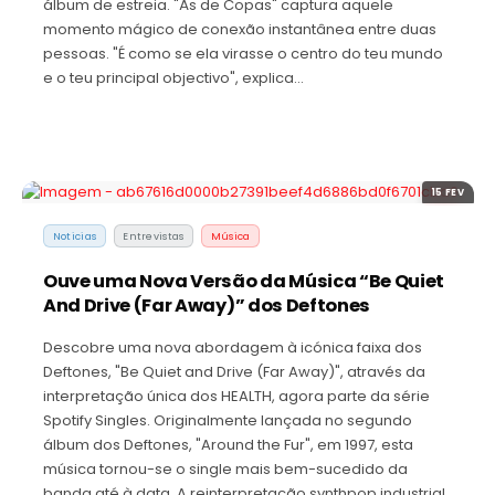
álbum de estreia. "Ás de Copas" captura aquele
momento mágico de conexão instantânea entre duas
pessoas. "É como se ela virasse o centro do teu mundo
e o teu principal objectivo", explica…
15 FEV
Noticias
Entrevistas
Música
Ouve uma Nova Versão da Música “Be Quiet
And Drive (Far Away)” dos Deftones
Descobre uma nova abordagem à icónica faixa dos
Deftones, "Be Quiet and Drive (Far Away)", através da
interpretação única dos HEALTH, agora parte da série
Spotify Singles. Originalmente lançada no segundo
álbum dos Deftones, "Around the Fur", em 1997, esta
música tornou-se o single mais bem-sucedido da
banda até à data. A reinterpretação synthpop industrial