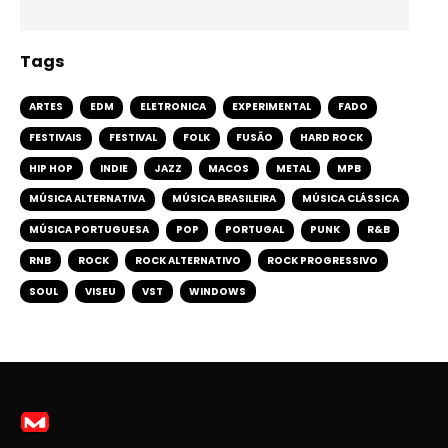
Tags
ARTES
EDM
ELETRONICA
EXPERIMENTAL
FADO
FESTIVAIS
FESTIVAL
FOLK
FUSÃO
HARD ROCK
HIP HOP
INDIE
JAZZ
MACOS
METAL
MPB
MÚSICA ALTERNATIVA
MÚSICA BRASILEIRA
MÚSICA CLÁSSICA
MÚSICA PORTUGUESA
POP
PORTUGAL
PUNK
R&B
RNB
ROCK
ROCK ALTERNATIVO
ROCK PROGRESSIVO
SOUL
VISEU
VST
WINDOWS