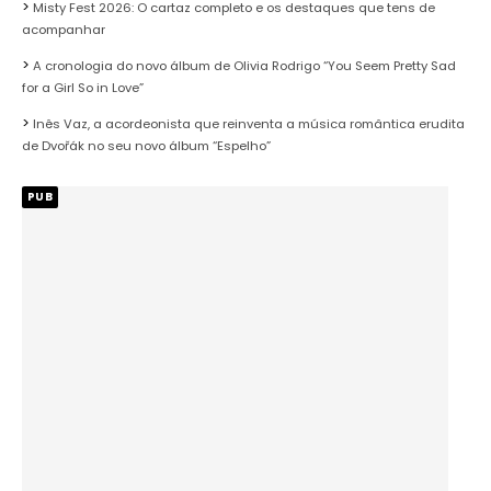
Misty Fest 2026: O cartaz completo e os destaques que tens de
acompanhar
A cronologia do novo álbum de Olivia Rodrigo “You Seem Pretty Sad
for a Girl So in Love”
Inês Vaz, a acordeonista que reinventa a música romântica erudita
de Dvořák no seu novo álbum “Espelho”
PUB