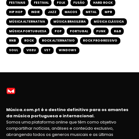
FESTIVAIS
FESTIVAL
FOLK
FUSÃO
HARD ROCK
HIP HOP
INDIE
JAZZ
MACOS
METAL
MPB
MÚSICA ALTERNATIVA
MÚSICA BRASILEIRA
MÚSICA CLÁSSICA
MÚSICA PORTUGUESA
POP
PORTUGAL
PUNK
R&B
RNB
ROCK
ROCK ALTERNATIVO
ROCK PROGRESSIVO
SOUL
VISEU
VST
WINDOWS
Música.com.pt é o destino definitivo para os amantes
da música portuguesa e internacional.
Somos uma plataforma online que têm como objetivo
compartilhar notícias, análises e conteúdo exclusivo,
abrangendo todos os generos musicais e as últimas