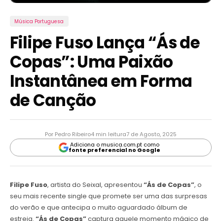
Música Portuguesa
Filipe Fuso Lança “Ás de
Copas”: Uma Paixão
Instantânea em Forma
de Canção
Por Pedro Ribeiro
4 min leitura
7 de Agosto, 2025
Adiciona o musica.com.pt como
fonte preferencial no Google
Filipe Fuso
, artista do Seixal, apresentou
“Ás de Copas”
, o
seu mais recente single que promete ser uma das surpresas
do verão e que antecipa o muito aguardado álbum de
estreia.
“Ás de Copas”
captura aquele momento mágico de