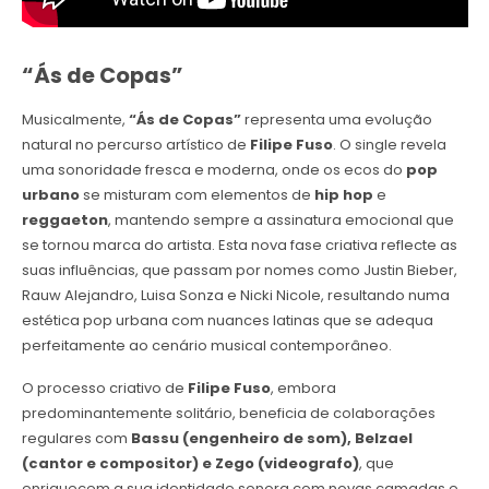
“Ás de Copas”
Musicalmente,
“Ás de Copas”
representa uma evolução
natural no percurso artístico de
Filipe Fuso
. O single revela
uma sonoridade fresca e moderna, onde os ecos do
pop
urbano
se misturam com elementos de
hip hop
e
reggaeton
, mantendo sempre a assinatura emocional que
se tornou marca do artista. Esta nova fase criativa reflecte as
suas influências, que passam por nomes como Justin Bieber,
Rauw Alejandro, Luisa Sonza e Nicki Nicole, resultando numa
estética pop urbana com nuances latinas que se adequa
perfeitamente ao cenário musical contemporâneo.
O processo criativo de
Filipe Fuso
, embora
predominantemente solitário, beneficia de colaborações
regulares com
Bassu (engenheiro de som), Belzael
(cantor e compositor) e Zego (videografo)
, que
enriquecem a sua identidade sonora com novas camadas e