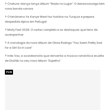
Criatura-dança lança álbum “Nada no Lugar”: O desassossego tem
nova banda sonora
O fenómeno Ye: Kanye West faz história na Turquia e prepara
despedida épica em Portugal
Misty Fest 2026: O cartaz completo e os destaques que tens de
acompanhar
A cronologia do novo álbum de Olivia Rodrigo “You Seem Pretty Sad
for a Girl So in Love”
Inês Vaz, a acordeonista que reinventa a música romântica erudita
de Dvořák no seu novo álbum “Espelho”
PUB