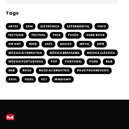
Tags
ARTES
EDM
ELETRONICA
EXPERIMENTAL
FADO
FESTIVAIS
FESTIVAL
FOLK
FUSÃO
HARD ROCK
HIP HOP
INDIE
JAZZ
MACOS
METAL
MPB
MÚSICA ALTERNATIVA
MÚSICA BRASILEIRA
MÚSICA CLÁSSICA
MÚSICA PORTUGUESA
POP
PORTUGAL
PUNK
R&B
RNB
ROCK
ROCK ALTERNATIVO
ROCK PROGRESSIVO
SOUL
VISEU
VST
WINDOWS