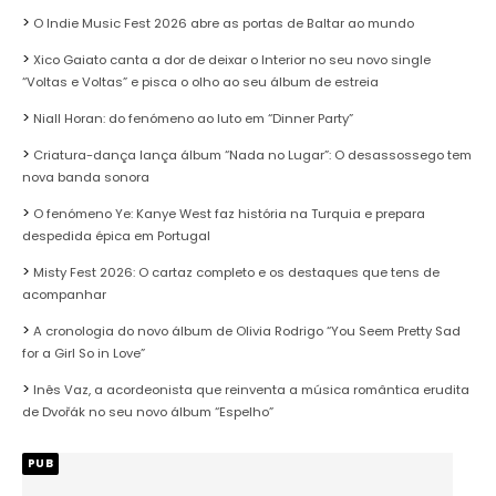
O Indie Music Fest 2026 abre as portas de Baltar ao mundo
Xico Gaiato canta a dor de deixar o Interior no seu novo single
“Voltas e Voltas” e pisca o olho ao seu álbum de estreia
Niall Horan: do fenómeno ao luto em “Dinner Party”
Criatura-dança lança álbum “Nada no Lugar”: O desassossego tem
nova banda sonora
O fenómeno Ye: Kanye West faz história na Turquia e prepara
despedida épica em Portugal
Misty Fest 2026: O cartaz completo e os destaques que tens de
acompanhar
A cronologia do novo álbum de Olivia Rodrigo “You Seem Pretty Sad
for a Girl So in Love”
Inês Vaz, a acordeonista que reinventa a música romântica erudita
de Dvořák no seu novo álbum “Espelho”
PUB