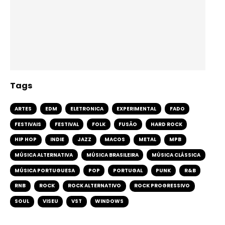
Tags
ARTES
EDM
ELETRONICA
EXPERIMENTAL
FADO
FESTIVAIS
FESTIVAL
FOLK
FUSÃO
HARD ROCK
HIP HOP
INDIE
JAZZ
MACOS
METAL
MPB
MÚSICA ALTERNATIVA
MÚSICA BRASILEIRA
MÚSICA CLÁSSICA
MÚSICA PORTUGUESA
POP
PORTUGAL
PUNK
R&B
RNB
ROCK
ROCK ALTERNATIVO
ROCK PROGRESSIVO
SOUL
VISEU
VST
WINDOWS