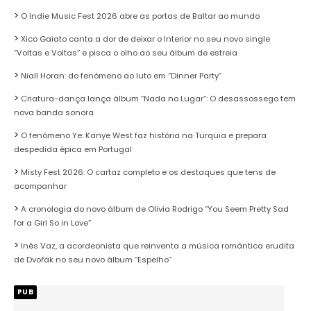
O Indie Music Fest 2026 abre as portas de Baltar ao mundo
Xico Gaiato canta a dor de deixar o Interior no seu novo single
“Voltas e Voltas” e pisca o olho ao seu álbum de estreia
Niall Horan: do fenómeno ao luto em “Dinner Party”
Criatura-dança lança álbum “Nada no Lugar”: O desassossego tem
nova banda sonora
O fenómeno Ye: Kanye West faz história na Turquia e prepara
despedida épica em Portugal
Misty Fest 2026: O cartaz completo e os destaques que tens de
acompanhar
A cronologia do novo álbum de Olivia Rodrigo “You Seem Pretty Sad
for a Girl So in Love”
Inês Vaz, a acordeonista que reinventa a música romântica erudita
de Dvořák no seu novo álbum “Espelho”
PUB