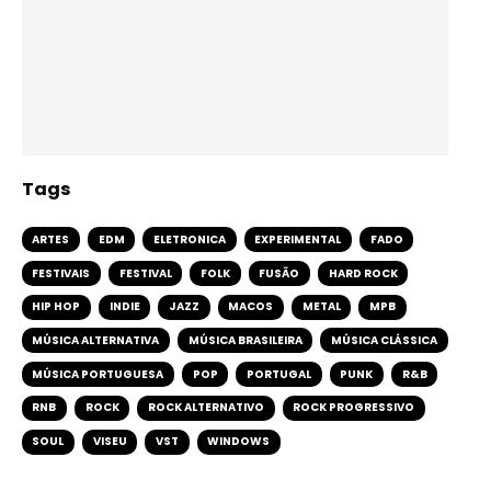
Tags
ARTES
EDM
ELETRONICA
EXPERIMENTAL
FADO
FESTIVAIS
FESTIVAL
FOLK
FUSÃO
HARD ROCK
HIP HOP
INDIE
JAZZ
MACOS
METAL
MPB
MÚSICA ALTERNATIVA
MÚSICA BRASILEIRA
MÚSICA CLÁSSICA
MÚSICA PORTUGUESA
POP
PORTUGAL
PUNK
R&B
RNB
ROCK
ROCK ALTERNATIVO
ROCK PROGRESSIVO
SOUL
VISEU
VST
WINDOWS