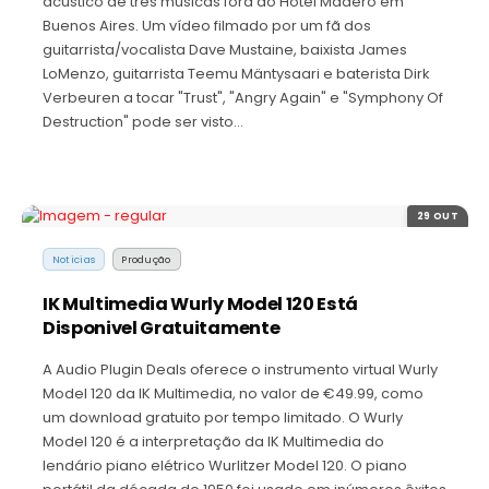
acústico de três músicas fora do Hotel Madero em
Buenos Aires. Um vídeo filmado por um fã dos
guitarrista/vocalista Dave Mustaine, baixista James
LoMenzo, guitarrista Teemu Mäntysaari e baterista Dirk
Verbeuren a tocar "Trust", "Angry Again" e "Symphony Of
Destruction" pode ser visto…
29 OUT
Noticias
Produção
IK Multimedia Wurly Model 120 Está
Disponivel Gratuitamente
A Audio Plugin Deals oferece o instrumento virtual Wurly
Model 120 da IK Multimedia, no valor de €49.99, como
um download gratuito por tempo limitado. O Wurly
Model 120 é a interpretação da IK Multimedia do
lendário piano elétrico Wurlitzer Model 120. O piano