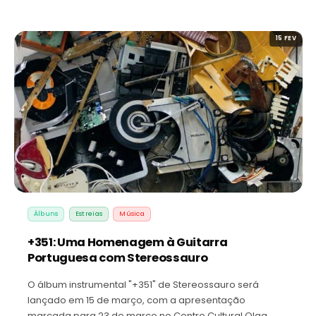
15 FEV
Álbuns
Estreias
Música
+351: Uma Homenagem à Guitarra
Portuguesa com Stereossauro
O álbum instrumental "+351" de Stereossauro será
lançado em 15 de março, com a apresentação
marcada para 23 de março no Centro Cultural Olga