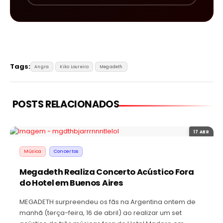
Tags:
Angra
Kiko Loureiro
Megadeth
POSTS RELACIONADOS
17 ABR
Música
Concertos
Megadeth Realiza Concerto Acústico Fora
do Hotel em Buenos Aires
MEGADETH surpreendeu os fãs na Argentina ontem de
manhã (terça-feira, 16 de abril) ao realizar um set