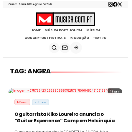
Quinta-Feira, 6 De Agosto De 2026
HOME
MÚSICA PORTUGUESA
MÚSICA
CONCERTOS E FESTIVAIS
PRODUÇÃO
TEATRO
☀️
TAG: ANGRA
13 ABR
Música
Noticias
O guitarrista Kiko Loureiro anuncia o
“Guitar Experience” Camp em Helsínquia
O antigo guitarrista dos MEGADETH e ANGRA, Kiko