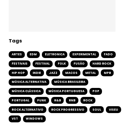
Tags
ARTES
EDM
ELETRONICA
EXPERIMENTAL
FADO
FESTIVAIS
FESTIVAL
FOLK
FUSÃO
HARD ROCK
HIP HOP
INDIE
JAZZ
MACOS
METAL
MPB
MÚSICA ALTERNATIVA
MÚSICA BRASILEIRA
MÚSICA CLÁSSICA
MÚSICA PORTUGUESA
POP
PORTUGAL
PUNK
R&B
RNB
ROCK
ROCK ALTERNATIVO
ROCK PROGRESSIVO
SOUL
VISEU
VST
WINDOWS