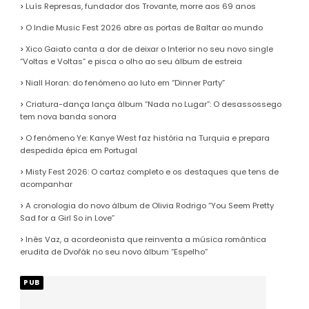
Luís Represas, fundador dos Trovante, morre aos 69 anos
O Indie Music Fest 2026 abre as portas de Baltar ao mundo
Xico Gaiato canta a dor de deixar o Interior no seu novo single
“Voltas e Voltas” e pisca o olho ao seu álbum de estreia
Niall Horan: do fenómeno ao luto em “Dinner Party”
Criatura-dança lança álbum “Nada no Lugar”: O desassossego
tem nova banda sonora
O fenómeno Ye: Kanye West faz história na Turquia e prepara
despedida épica em Portugal
Misty Fest 2026: O cartaz completo e os destaques que tens de
acompanhar
A cronologia do novo álbum de Olivia Rodrigo “You Seem Pretty
Sad for a Girl So in Love”
Inês Vaz, a acordeonista que reinventa a música romântica
erudita de Dvořák no seu novo álbum “Espelho”
PUB