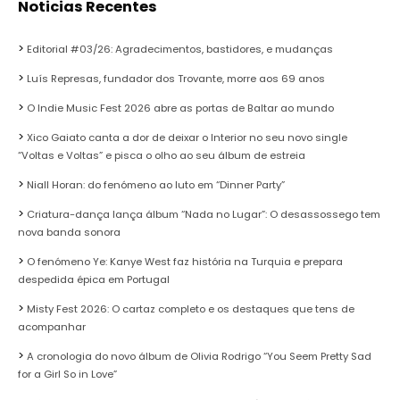
Noticias Recentes
Editorial #03/26: Agradecimentos, bastidores, e mudanças
Luís Represas, fundador dos Trovante, morre aos 69 anos
O Indie Music Fest 2026 abre as portas de Baltar ao mundo
Xico Gaiato canta a dor de deixar o Interior no seu novo single
“Voltas e Voltas” e pisca o olho ao seu álbum de estreia
Niall Horan: do fenómeno ao luto em “Dinner Party”
Criatura-dança lança álbum “Nada no Lugar”: O desassossego tem
nova banda sonora
O fenómeno Ye: Kanye West faz história na Turquia e prepara
despedida épica em Portugal
Misty Fest 2026: O cartaz completo e os destaques que tens de
acompanhar
A cronologia do novo álbum de Olivia Rodrigo “You Seem Pretty Sad
for a Girl So in Love”