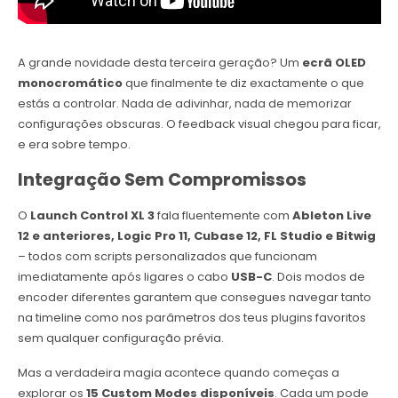
A grande novidade desta terceira geração? Um
ecrã OLED
monocromático
que finalmente te diz exactamente o que
estás a controlar. Nada de adivinhar, nada de memorizar
configurações obscuras. O feedback visual chegou para ficar,
e era sobre tempo.
Integração Sem Compromissos
O
Launch Control XL 3
fala fluentemente com
Ableton Live
12 e anteriores, Logic Pro 11, Cubase 12, FL Studio e Bitwig
– todos com scripts personalizados que funcionam
imediatamente após ligares o cabo
USB-C
. Dois modos de
encoder diferentes garantem que consegues navegar tanto
na timeline como nos parâmetros dos teus plugins favoritos
sem qualquer configuração prévia.
Mas a verdadeira magia acontece quando começas a
explorar os
15 Custom Modes disponíveis
. Cada um pode