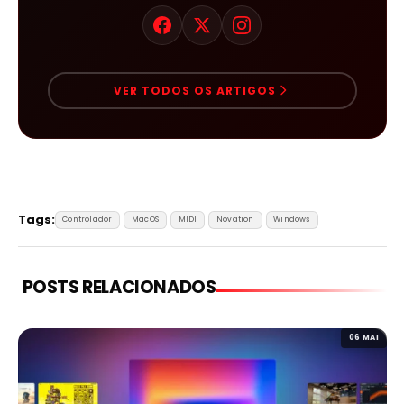
VER TODOS OS ARTIGOS
Tags:
Controlador
MacOS
MIDI
Novation
Windows
POSTS RELACIONADOS
06 MAI