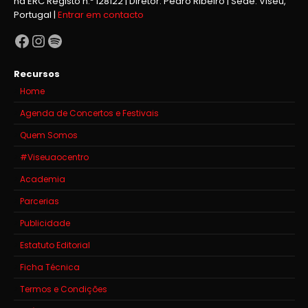
na ERC Registo n.º 128122 | Diretor: Pedro Ribeiro | Sede: Viseu,
Portugal |
Entrar em contacto
Facebook
Instagram
Spotify
Recursos
Home
Agenda de Concertos e Festivais
Quem Somos
#Viseuaocentro
Academia
Parcerias
Publicidade
Estatuto Editorial
Ficha Técnica
Termos e Condições