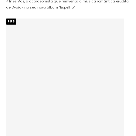
Inês Vaz, a acordeonista que reinventa a música romântica erudita
de Dvořák no seu novo álbum “Espelho”
PUB