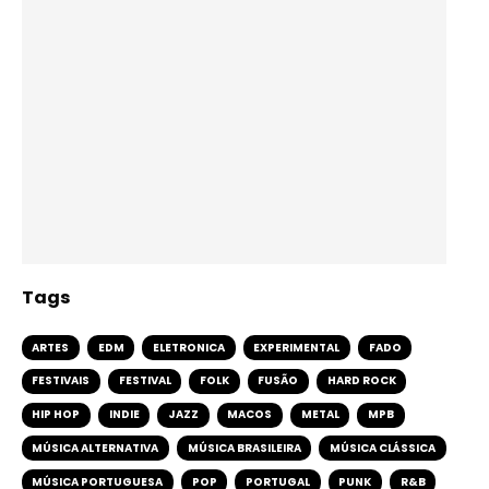
Tags
ARTES
EDM
ELETRONICA
EXPERIMENTAL
FADO
FESTIVAIS
FESTIVAL
FOLK
FUSÃO
HARD ROCK
HIP HOP
INDIE
JAZZ
MACOS
METAL
MPB
MÚSICA ALTERNATIVA
MÚSICA BRASILEIRA
MÚSICA CLÁSSICA
MÚSICA PORTUGUESA
POP
PORTUGAL
PUNK
R&B