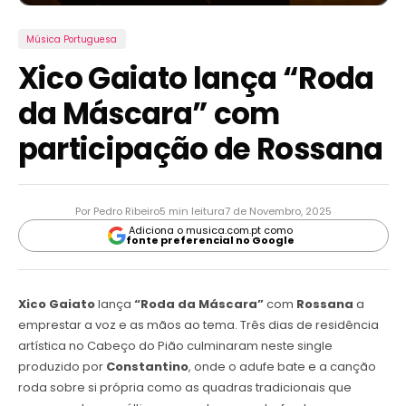
Música Portuguesa
Xico Gaiato lança “Roda
da Máscara” com
participação de Rossana
Por Pedro Ribeiro
5 min leitura
7 de Novembro, 2025
Adiciona o musica.com.pt como
fonte preferencial no Google
Xico Gaiato
lança
“Roda da Máscara”
com
Rossana
a
emprestar a voz e as mãos ao tema. Três dias de residência
artística no Cabeço do Pião culminaram neste single
produzido por
Constantino
, onde o adufe bate e a canção
roda sobre si própria como as quadras tradicionais que