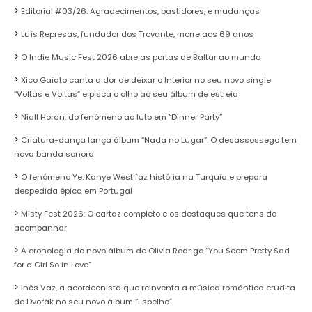
Editorial #03/26: Agradecimentos, bastidores, e mudanças
Luís Represas, fundador dos Trovante, morre aos 69 anos
O Indie Music Fest 2026 abre as portas de Baltar ao mundo
Xico Gaiato canta a dor de deixar o Interior no seu novo single
“Voltas e Voltas” e pisca o olho ao seu álbum de estreia
Niall Horan: do fenómeno ao luto em “Dinner Party”
Criatura-dança lança álbum “Nada no Lugar”: O desassossego tem
nova banda sonora
O fenómeno Ye: Kanye West faz história na Turquia e prepara
despedida épica em Portugal
Misty Fest 2026: O cartaz completo e os destaques que tens de
acompanhar
A cronologia do novo álbum de Olivia Rodrigo “You Seem Pretty Sad
for a Girl So in Love”
Inês Vaz, a acordeonista que reinventa a música romântica erudita
de Dvořák no seu novo álbum “Espelho”