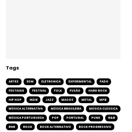
Tags
ARTES
EDM
ELETRONICA
EXPERIMENTAL
FADO
FESTIVAIS
FESTIVAL
FOLK
FUSÃO
HARD ROCK
HIP HOP
INDIE
JAZZ
MACOS
METAL
MPB
MÚSICA ALTERNATIVA
MÚSICA BRASILEIRA
MÚSICA CLÁSSICA
MÚSICA PORTUGUESA
POP
PORTUGAL
PUNK
R&B
RNB
ROCK
ROCK ALTERNATIVO
ROCK PROGRESSIVO