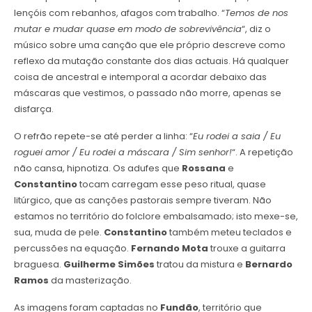
lençóis com rebanhos, afagos com trabalho. “
Temos de nos
mutar e mudar quase em modo de sobrevivência
“, diz o
músico sobre uma canção que ele próprio descreve como
reflexo da mutação constante dos dias actuais. Há qualquer
coisa de ancestral e intemporal a acordar debaixo das
máscaras que vestimos, o passado não morre, apenas se
disfarça.
O refrão repete-se até perder a linha: “
Eu rodei a saia / Eu
roguei amor / Eu rodei a máscara / Sim senhor!
“. A repetição
não cansa, hipnotiza. Os adufes que
Rossana
e
Constantino
tocam carregam esse peso ritual, quase
litúrgico, que as canções pastorais sempre tiveram. Não
estamos no território do folclore embalsamado; isto mexe-se,
sua, muda de pele.
Constantino
também meteu teclados e
percussões na equação.
Fernando Mota
trouxe a guitarra
braguesa.
Guilherme Simões
tratou da mistura e
Bernardo
Ramos
da masterização.
As imagens foram captadas no
Fundão
, território que