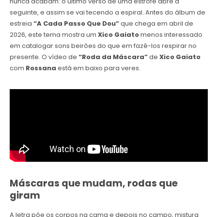
nunca acabam: o último verso de uma estrofe abre a
seguinte, e assim se vai tecendo a espiral. Antes do álbum de
estreia
“A Cada Passo Que Dou”
que chega em abril de
2026, este tema mostra um
Xico Gaiato
menos interessado
em catalogar sons beirões do que em fazê-los respirar no
presente. O vídeo de
“Roda da Máscara”
de
Xico Gaiato
com
Rossana
está em baixo para veres.
Máscaras que mudam, rodas que
giram
A letra põe os corpos na cama e depois no campo, mistura