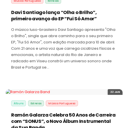
Música Portuguesa
Estreias
Davi Santiago lança “Olha o Brilho”,
primeiro avanço do EP “Fui Só Amor”
O músico luso-brasileiro Davi Santiago apresenta "Olha
o Brilho", single que abre caminho para o seu primeiro
EP, "Fui Só Amor", com edição marcada para 10 de abril.
Com 21 anos e uma voz que carrega cicatrizes físicas e
emocionais, o artista natural do Rio de Janeiro e
radicado em Viseu constrói um universo sonoro onde
Brasil e Portugal se…
22 JAN
Álbuns
Estreias
Música Portuguesa
Ramón Galarza Celebra 50 Anos de Carreira
com “SONUS”, o Novo Álbum Instrumental
da Sua Banda