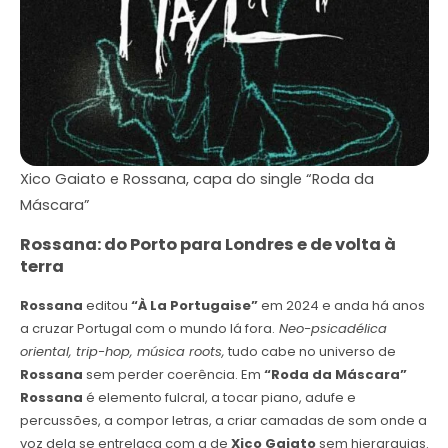
Xico Gaiato e Rossana, capa do single “Roda da
Máscara”
Rossana: do Porto para Londres e de volta à
terra
Rossana
editou
“À La Portugaise”
em 2024 e anda há anos
a cruzar Portugal com o mundo lá fora.
Neo-psicadélica
oriental, trip-hop, música roots,
tudo cabe no universo de
Rossana
sem perder coerência. Em
“Roda da Máscara”
Rossana
é elemento fulcral, a tocar piano, adufe e
percussões, a compor letras, a criar camadas de som onde a
voz dela se entrelaça com a de
Xico Gaiato
sem hierarquias.