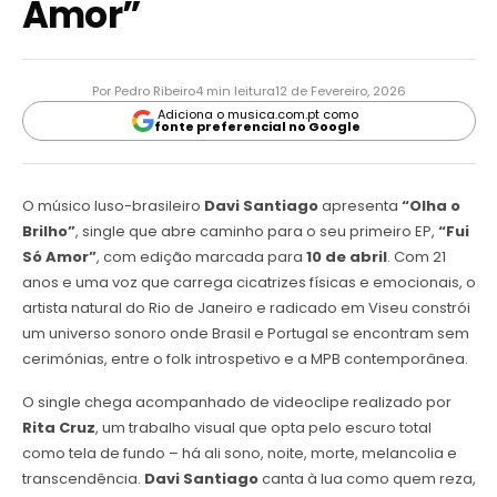
Amor”
Por Pedro Ribeiro
4 min leitura
12 de Fevereiro, 2026
Adiciona o musica.com.pt como
fonte preferencial no Google
O músico luso-brasileiro
Davi Santiago
apresenta
“Olha o
Brilho”
, single que abre caminho para o seu primeiro EP,
“Fui
Só Amor”
, com edição marcada para
10 de abril
. Com 21
anos e uma voz que carrega cicatrizes físicas e emocionais, o
artista natural do Rio de Janeiro e radicado em Viseu constrói
um universo sonoro onde Brasil e Portugal se encontram sem
cerimónias, entre o folk introspetivo e a MPB contemporânea.
O single chega acompanhado de videoclipe realizado por
Rita Cruz
, um trabalho visual que opta pelo escuro total
como tela de fundo – há ali sono, noite, morte, melancolia e
transcendência.
Davi Santiago
canta à lua como quem reza,