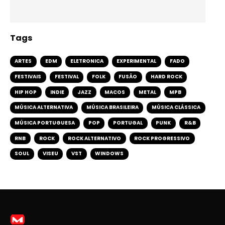
Tags
ARTES
EDM
ELETRONICA
EXPERIMENTAL
FADO
FESTIVAIS
FESTIVAL
FOLK
FUSÃO
HARD ROCK
HIP HOP
INDIE
JAZZ
MACOS
METAL
MPB
MÚSICA ALTERNATIVA
MÚSICA BRASILEIRA
MÚSICA CLÁSSICA
MÚSICA PORTUGUESA
POP
PORTUGAL
PUNK
R&B
RNB
ROCK
ROCK ALTERNATIVO
ROCK PROGRESSIVO
SOUL
VISEU
VST
WINDOWS