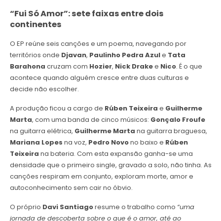
“Fui Só Amor”: sete faixas entre dois
continentes
O EP reúne seis canções e um poema, navegando por
territórios onde
Djavan
,
Paulinho Pedra Azul
e
Tata
Barahona
cruzam com
Hozier
,
Nick Drake
e
Nico
. É o que
acontece quando alguém cresce entre duas culturas e
decide não escolher.
A produção ficou a cargo de
Rúben Teixeira
e
Guilherme
Marta
, com uma banda de cinco músicos:
Gonçalo Froufe
na guitarra elétrica,
Guilherme Marta
na guitarra braguesa,
Mariana Lopes
na voz,
Pedro Novo
no baixo e
Rúben
Teixeira
na bateria. Com esta expansão ganha-se uma
densidade que o primeiro single, gravado a solo, não tinha. As
canções respiram em conjunto, exploram morte, amor e
autoconhecimento sem cair no óbvio.
O próprio
Davi Santiago
resume o trabalho como
“uma
jornada de descoberta sobre o que é o amor, até ao