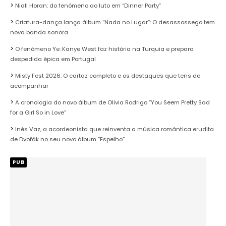
Niall Horan: do fenómeno ao luto em “Dinner Party”
Criatura-dança lança álbum “Nada no Lugar”: O desassossego tem
nova banda sonora
O fenómeno Ye: Kanye West faz história na Turquia e prepara
despedida épica em Portugal
Misty Fest 2026: O cartaz completo e os destaques que tens de
acompanhar
A cronologia do novo álbum de Olivia Rodrigo “You Seem Pretty Sad
for a Girl So in Love”
Inês Vaz, a acordeonista que reinventa a música romântica erudita
de Dvořák no seu novo álbum “Espelho”
PUB