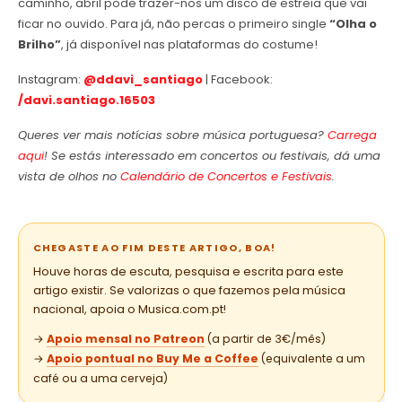
caminho, abril pode trazer-nos um disco de estreia que vai
ficar no ouvido. Para já, não percas o primeiro single
“Olha o
Brilho”
, já disponível nas plataformas do costume!
Instagram:
@ddavi_santiago
| Facebook:
/davi.santiago.16503
Queres ver mais notícias sobre música portuguesa?
Carrega
aqui
! Se estás interessado em concertos ou festivais, dá uma
vista de olhos no
Calendário de Concertos e Festivais
.
CHEGASTE AO FIM DESTE ARTIGO, BOA!
Houve horas de escuta, pesquisa e escrita para este
artigo existir. Se valorizas o que fazemos pela música
nacional, apoia o Musica.com.pt!
→
Apoio mensal no Patreon
(a partir de 3€/mês)
→
Apoio pontual no Buy Me a Coffee
(equivalente a um
café ou a uma cerveja)