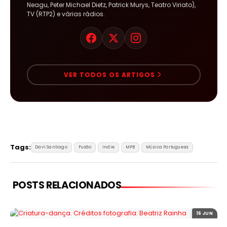
Neagu, Peter Michael Dietz, Patrick Murys, Teatro Viriato),
TV (RTP2) e várias rádios.
VER TODOS OS ARTIGOS
Tags:
Davi Santiago
Fusão
Indie
MPB
Música Portuguesa
POSTS RELACIONADOS
16 JUN