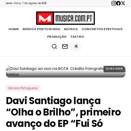
Sexta-Feira, 7 De Agosto De 2026
HOME
MÚSICA PORTUGUESA
MÚSICA
CONCERTOS E FESTIVAIS
PRODUÇÃO
TEATRO
☀️
12 FEV 2026
Música Portuguesa
Davi Santiago lança
“Olha o Brilho”, primeiro
avanço do EP “Fui Só