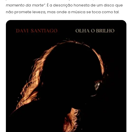
momento da morte”
. É a descrição honesta de um disco que
não promete leveza, mas onde a música se toca como tal.