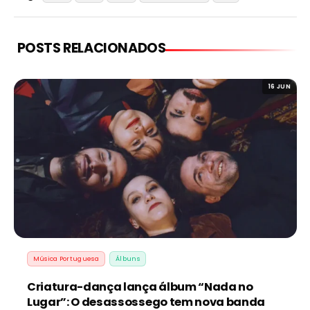
POSTS RELACIONADOS
16 JUN
Música Portuguesa
Álbuns
Criatura-dança lança álbum “Nada no
Lugar”: O desassossego tem nova banda