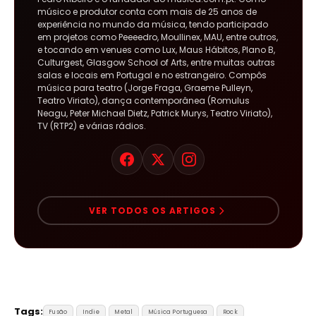
músico e produtor conta com mais de 25 anos de
experiência no mundo da música, tendo participado
em projetos como Peeeedro, Moullinex, MAU, entre outros,
e tocando em venues como Lux, Maus Hábitos, Plano B,
Culturgest, Glasgow School of Arts, entre muitas outras
salas e locais em Portugal e no estrangeiro. Compôs
música para teatro (Jorge Fraga, Graeme Pulleyn,
Teatro Viriato), dança contemporânea (Romulus
Neagu, Peter Michael Dietz, Patrick Murys, Teatro Viriato),
TV (RTP2) e várias rádios.
VER TODOS OS ARTIGOS
Tags:
Fusão
Indie
Metal
Música Portuguesa
Rock