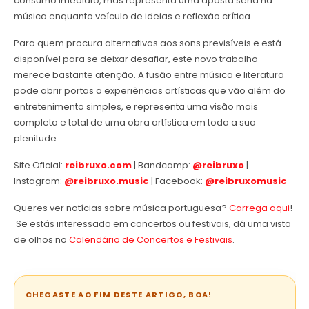
consumo imediato, mas representa uma aposta séria na
música enquanto veículo de ideias e reflexão crítica.
Para quem procura alternativas aos sons previsíveis e está
disponível para se deixar desafiar, este novo trabalho
merece bastante atenção. A fusão entre música e literatura
pode abrir portas a experiências artísticas que vão além do
entretenimento simples, e representa uma visão mais
completa e total de uma obra artística em toda a sua
plenitude.
Site Oficial:
reibruxo.com
| Bandcamp:
@reibruxo
|
Instagram:
@reibruxo.music
| Facebook:
@reibruxomusic
Queres ver notícias sobre música portuguesa?
Carrega aqui
!
Se estás interessado em concertos ou festivais, dá uma vista
de olhos no
Calendário de Concertos e Festivais
.
CHEGASTE AO FIM DESTE ARTIGO, BOA!