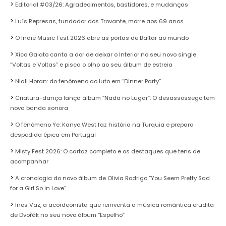
Editorial #03/26: Agradecimentos, bastidores, e mudanças
Luís Represas, fundador dos Trovante, morre aos 69 anos
O Indie Music Fest 2026 abre as portas de Baltar ao mundo
Xico Gaiato canta a dor de deixar o Interior no seu novo single
“Voltas e Voltas” e pisca o olho ao seu álbum de estreia
Niall Horan: do fenómeno ao luto em “Dinner Party”
Criatura-dança lança álbum “Nada no Lugar”: O desassossego tem
nova banda sonora
O fenómeno Ye: Kanye West faz história na Turquia e prepara
despedida épica em Portugal
Misty Fest 2026: O cartaz completo e os destaques que tens de
acompanhar
A cronologia do novo álbum de Olivia Rodrigo “You Seem Pretty Sad
for a Girl So in Love”
Inês Vaz, a acordeonista que reinventa a música romântica erudita
de Dvořák no seu novo álbum “Espelho”