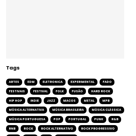
Tags
ARTES
EDM
ELETRONICA
EXPERIMENTAL
FADO
FESTIVAIS
FESTIVAL
FOLK
FUSÃO
HARD ROCK
HIP HOP
INDIE
JAZZ
MACOS
METAL
MPB
MÚSICA ALTERNATIVA
MÚSICA BRASILEIRA
MÚSICA CLÁSSICA
MÚSICA PORTUGUESA
POP
PORTUGAL
PUNK
R&B
RNB
ROCK
ROCK ALTERNATIVO
ROCK PROGRESSIVO