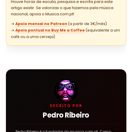
Houve horas de escuta, pesquisa e escrita para este
artigo existir. Se valorizas o que fazemos pela música
nacional, apoia o Musica.com.pt!
→
Apoio mensal no Patreon
(a partir de 3€/mês)
→
Apoio pontual no Buy Me a Coffee
(equivalente a um
café ou a uma cerveja)
ESCRITO POR
Pedro Ribeiro
Pedro Ribeiro é o fundador do musica.com.pt. Como