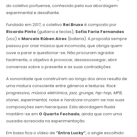
do coletivo portuense, conhecido pela sua abordagem
experimental e desafiante.
Fundado em 2017, o coletivo
Rei Bruxo
é composto por
Ricardo Pinto
(guitarra e teclas),
Sofia Faria Fernandes
(voz) e
Marcelo Rúben Aires
(bateria). A proposta sempre
passou por criar música que incomoda, que obriga quem
ouve a parar e questionar-se. Não procuram agradar
facilmente, o objetivo é provocar, desassossegar, abrir
conversas sobre o presente e as suas contradições.
A sonoridade que construíram ao longo dos anos resulta de
uma mistura consciente entre géneros e texturas.
Rock
progressivo, música eletrónica, jazz, grunge, hip-hop, MPB,
stoner, experimental, noise e hardcore
cruzam-se nas suas
composições sem hierarquias. Esta abordagem fluida
mantém-se em
O Quarto Fechado
, ainda que com uma
ousadia acrescida na experimentação.
Em baixo fica o vídeo de
“Entra Lucky”
, o single escolhido