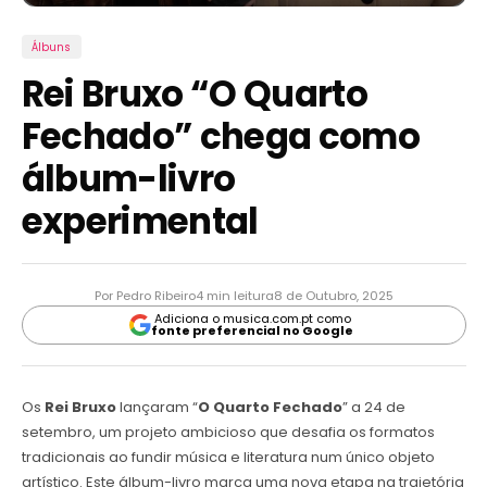
Álbuns
Rei Bruxo “O Quarto
Fechado” chega como
álbum-livro
experimental
Por Pedro Ribeiro
4 min leitura
8 de Outubro, 2025
Adiciona o musica.com.pt como
fonte preferencial no Google
Os
Rei Bruxo
lançaram “
O Quarto Fechado
” a 24 de
setembro, um projeto ambicioso que desafia os formatos
tradicionais ao fundir música e literatura num único objeto
artístico. Este álbum-livro marca uma nova etapa na trajetória