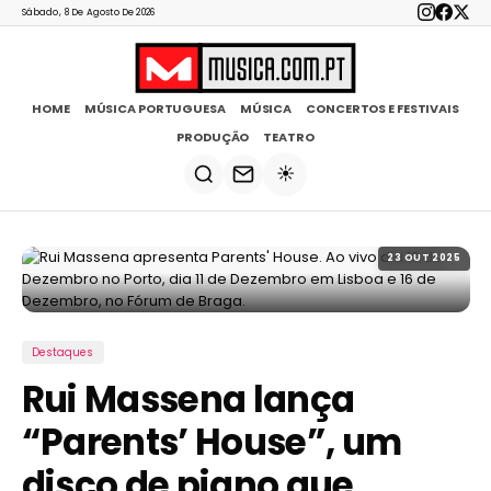
Sábado, 8 De Agosto De 2026
HOME
MÚSICA PORTUGUESA
MÚSICA
CONCERTOS E FESTIVAIS
PRODUÇÃO
TEATRO
☀️
23 OUT 2025
Destaques
Rui Massena lança
“Parents’ House”, um
disco de piano que