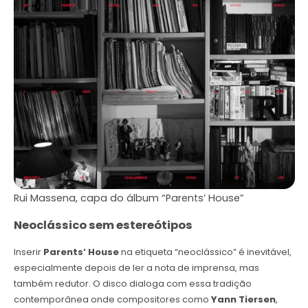
Rui Massena, capa do álbum “Parents’ House”
Neoclássico sem estereótipos
Inserir
Parents’ House
na etiqueta “neoclássico” é inevitável,
especialmente depois de ler a nota de imprensa, mas
também redutor. O disco dialoga com essa tradição
contemporânea onde compositores como
Yann Tiersen
,