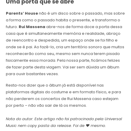
Uma porta que se abre
Parents’ House
não é um disco sobre o passado, mas sobre
a forma como o passado habita o presente, e transforma o
futuro.
Rui Massena
abre-nos de forma doce a porta dessa
casa que é simultaneamente memória e realidade, abraço
de reencontro e despedida, um espaço onde se foi filho e
onde se é pai. Ao fazê-lo, cria um território sonoro que muitos
reconhecerão como seu, mesmo sem nunca terem pisado
fisicamente essa morada. Pela nossa parte, ficámos felizes
de fazer parte desta viagem. Vai ser sem dúvida um álbum
para ouvir bastantes vezes.
Resta-nos dizer que o álbum já está disponível nas
plataformas digitais do costume e em formato físico, e para
não perderem os concertos de Rui Massena caso estejam
por perto – não vão sair de lá os mesmos.
Nota do autor: Este artigo não foi patrocinado pela Universal
Music nem copy pasta da release. Foi de ❤️ mesmo.