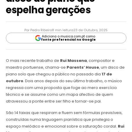
espelha gerações
Por Pedro Ribeiro
8 min leitura
23 de Outubro, 2025
Adiciona o musica.com.pt como
fonte preferencial no Google
O mais recente trabalho de
Rui Massena
, compositor e
maestro portuense, chama-se
Parents’ House
, um disco de
piano solo que chegou a público no passado dia
17 de
outubro
. Dois anos depois do seu último trabalho, o músico
regressa com uma proposta que foge ao mero exercício
técnico e se assume como um mapa afectivo de quem
atravessou a ponte entre ser filho e tornar-se pai.
São 14 faixas que respiram e fluem sem fórmulas previsíveis,
construídas numa linguagem pianística que privilegia o
espaço melódico e emocional sobre a saturação cordal.
Rui