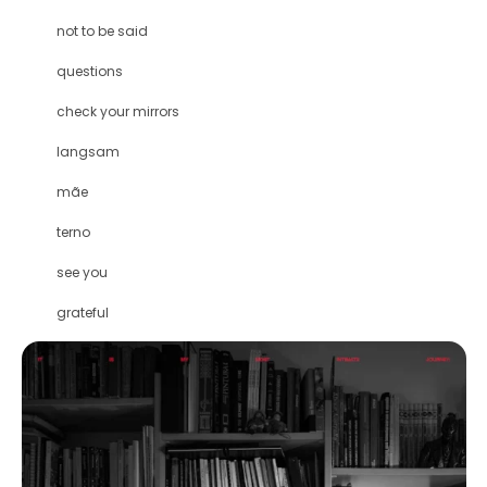
not to be said
questions
check your mirrors
langsam
mãe
terno
see you
grateful