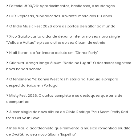
Editorial #03/26: Agradecimentos, bastidores, e mudanças
Luís Represas, fundador dos Trovante, morre aos 69 anos
O Indie Music Fest 2026 abre as portas de Baltar ao mundo
Xico Gaiato canta a dor de deixar o Interior no seu novo single
“Voltas e Voltas” e pisca o olho ao seu álbum de estreia
Niall Horan: do fenómeno ao luto em “Dinner Party”
Criatura-dança lança álbum “Nada no Lugar”: O desassossego tem
nova banda sonora
O fenómeno Ye: Kanye West faz história na Turquia e prepara
despedida épica em Portugal
Misty Fest 2026: O cartaz completo e os destaques que tens de
acompanhar
A cronologia do novo álbum de Olivia Rodrigo “You Seem Pretty Sad
for a Girl So in Love”
Inês Vaz, a acordeonista que reinventa a música romântica erudita
de Dvořák no seu novo álbum “Espelho”