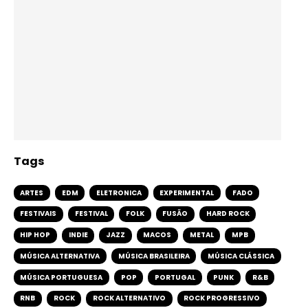
Tags
ARTES
EDM
ELETRONICA
EXPERIMENTAL
FADO
FESTIVAIS
FESTIVAL
FOLK
FUSÃO
HARD ROCK
HIP HOP
INDIE
JAZZ
MACOS
METAL
MPB
MÚSICA ALTERNATIVA
MÚSICA BRASILEIRA
MÚSICA CLÁSSICA
MÚSICA PORTUGUESA
POP
PORTUGAL
PUNK
R&B
RNB
ROCK
ROCK ALTERNATIVO
ROCK PROGRESSIVO