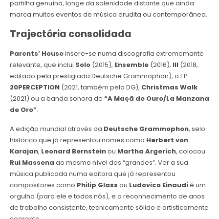
partilha genuína, longe da solenidade distante que ainda
marca muitos eventos de música erudita ou contemporânea.
Trajectória consolidada
Parents’ House
insere-se numa discografia extrememante
relevante, que inclui
Solo
(2015),
Ensemble
(2016),
III
(2018,
editado pela prestigiada Deutsche Grammophon), o EP
20PERCEPTION
(2021, também pela DG),
Christmas Walk
(2021) ou a banda sonora de
“A Maçã de Ouro/La Manzana
de Oro”
.
A edição mundial através da
Deutsche Grammophon
, selo
histórico que já representou nomes como
Herbert von
Karajan
,
Leonard Bernstein
ou
Martha Argerich
, colocou
Rui Massena
ao mesmo nível dos “grandes”. Ver a sua
música publicada numa editora que já representou
compositores como
Philip Glass
ou
Ludovico Einaudi
é um
orgulho (para ele e todos nós), e o reconhecimento de anos
de trabalho consistente, tecnicamente sólido e artisticamente
coerente.