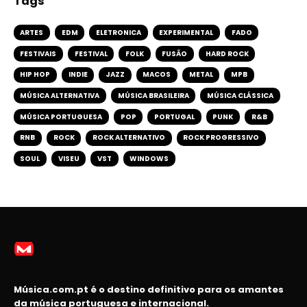
Tags
ARTES
EDM
ELETRONICA
EXPERIMENTAL
FADO
FESTIVAIS
FESTIVAL
FOLK
FUSÃO
HARD ROCK
HIP HOP
INDIE
JAZZ
MACOS
METAL
MPB
MÚSICA ALTERNATIVA
MÚSICA BRASILEIRA
MÚSICA CLÁSSICA
MÚSICA PORTUGUESA
POP
PORTUGAL
PUNK
R&B
RNB
ROCK
ROCK ALTERNATIVO
ROCK PROGRESSIVO
SOUL
VISEU
VST
WINDOWS
Música.com.pt é o destino definitivo para os amantes
da música portuguesa e internacional.