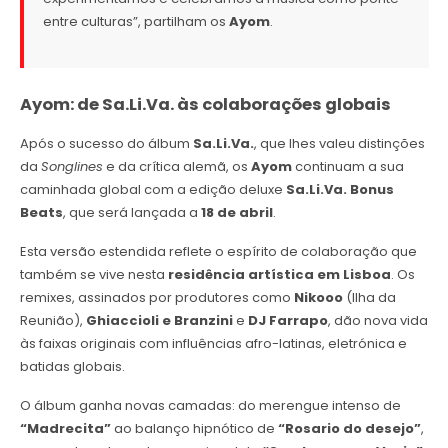
entre culturas”, partilham os
Ayom
.
Ayom: de Sa.Li.Va. às colaborações globais
Após o sucesso do álbum
Sa.Li.Va.
, que lhes valeu distinções
da
Songlines
e da crítica alemã, os
Ayom
continuam a sua
caminhada global com a edição deluxe
Sa.Li.Va. Bonus
Beats
, que será lançada a
18 de abril
.
Esta versão estendida reflete o espírito de colaboração que
também se vive nesta
residência artística em Lisboa
. Os
remixes, assinados por produtores como
Nikooo
(Ilha da
Reunião),
Ghiaccioli e Branzini
e
DJ Farrapo
, dão nova vida
às faixas originais com influências afro-latinas, eletrónica e
batidas globais.
O álbum ganha novas camadas: do merengue intenso de
“Madrecita”
ao balanço hipnótico de
“Rosario do desejo”
,