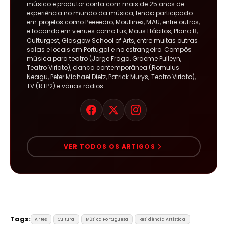
músico e produtor conta com mais de 25 anos de
experiência no mundo da música, tendo participado
em projetos como Peeeedro, Moullinex, MAU, entre outros,
e tocando em venues como Lux, Maus Hábitos, Plano B,
Culturgest, Glasgow School of Arts, entre muitas outras
salas e locais em Portugal e no estrangeiro. Compôs
música para teatro (Jorge Fraga, Graeme Pulleyn,
Teatro Viriato), dança contemporânea (Romulus
Neagu, Peter Michael Dietz, Patrick Murys, Teatro Viriato),
TV (RTP2) e várias rádios.
VER TODOS OS ARTIGOS
Tags:
Artes
Cultura
Música Portuguesa
Residência Artística