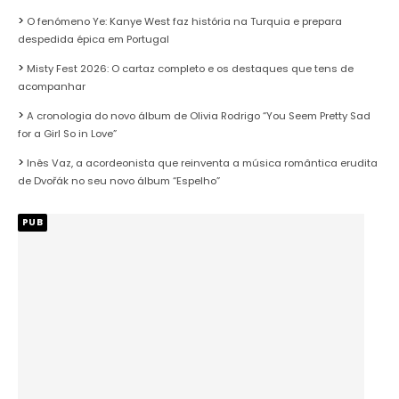
O fenómeno Ye: Kanye West faz história na Turquia e prepara
despedida épica em Portugal
Misty Fest 2026: O cartaz completo e os destaques que tens de
acompanhar
A cronologia do novo álbum de Olivia Rodrigo “You Seem Pretty Sad
for a Girl So in Love”
Inês Vaz, a acordeonista que reinventa a música romântica erudita
de Dvořák no seu novo álbum “Espelho”
PUB