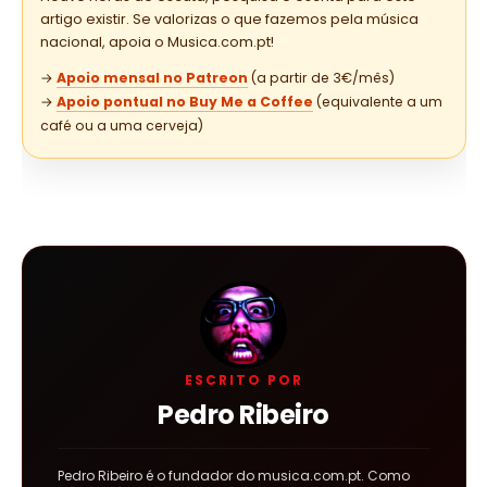
artigo existir. Se valorizas o que fazemos pela música
nacional, apoia o Musica.com.pt!
→
Apoio mensal no Patreon
(a partir de 3€/mês)
→
Apoio pontual no Buy Me a Coffee
(equivalente a um
café ou a uma cerveja)
ESCRITO POR
Pedro Ribeiro
Pedro Ribeiro é o fundador do musica.com.pt. Como