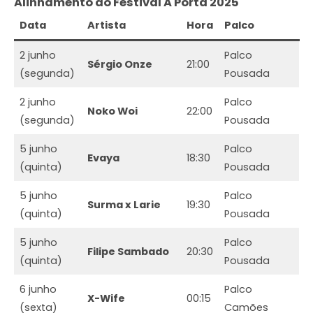
Alinhamento do Festival A Porta 2025
Data
Artista
Hora
Palco
2 junho
Palco
Sérgio Onze
21:00
(segunda)
Pousada
2 junho
Palco
Noko Woi
22:00
(segunda)
Pousada
5 junho
Palco
Evaya
18:30
(quinta)
Pousada
5 junho
Palco
Surma x Larie
19:30
(quinta)
Pousada
5 junho
Palco
Filipe Sambado
20:30
(quinta)
Pousada
6 junho
Palco
X-Wife
00:15
(sexta)
Camões