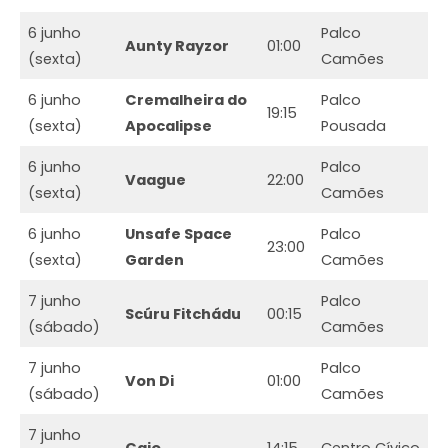
6 junho
Palco
Aunty Rayzor
01:00
(sexta)
Camões
6 junho
Cremalheira do
Palco
19:15
(sexta)
Apocalipse
Pousada
6 junho
Palco
Vaague
22:00
(sexta)
Camões
6 junho
Unsafe Space
Palco
23:00
(sexta)
Garden
Camões
7 junho
Palco
Scúru Fitchádu
00:15
(sábado)
Camões
7 junho
Palco
Von Di
01:00
(sábado)
Camões
7 junho