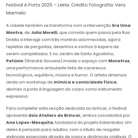
Festival A Porta 2025 – Leiria. Crédito Fotografia: Vera
Marmelo
A cidade também se transforma com a intervenção
Era Uma
Montra
, de
Julia Morelli
, que convida quem passa pela Rua
Direita a interagir com três montras adormecidas, agora
repletas de perguntas, desenhos e sonhos à espera de
serem completados. E no Jardim de Santo Agostinho,
Petúnio
(Wandré Gouveia) invade o espaço com
Monotrux
,
uma performance ambulante feita de cacarecos
tecnológicos, equilíbrio, música e humor. O artista dinamiza
ainda um workshop de
mímica e comicidade física
,
abrindo a porta à linguagem do corpo como instrumento
expressivo.
Para completar esta secção dedicada ao brincar, o festival
apresenta
dois Ateliers do Brincar
, ambos concebidos por
Ana Lopes-Mesquita
, fundadora do projeto Kalambaka. Um
deles é pensado para adultos, com o intuito de resgatar
vivências essenciais através de jogos e dinâmicas criativas. O