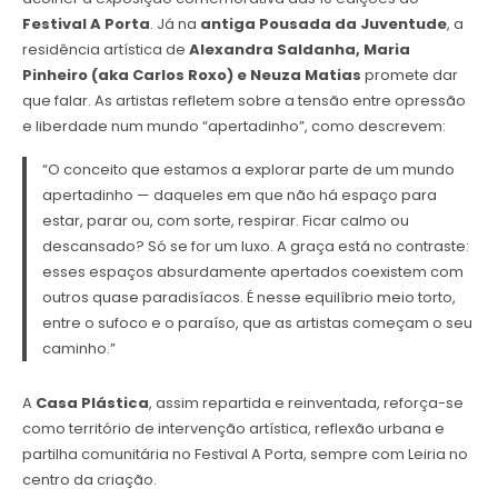
Festival A Porta
. Já na
antiga Pousada da Juventude
, a
residência artística de
Alexandra Saldanha, Maria
Pinheiro (aka Carlos Roxo) e Neuza Matias
promete dar
que falar. As artistas refletem sobre a tensão entre opressão
e liberdade num mundo “apertadinho”, como descrevem:
“O conceito que estamos a explorar parte de um mundo
apertadinho — daqueles em que não há espaço para
estar, parar ou, com sorte, respirar. Ficar calmo ou
descansado? Só se for um luxo. A graça está no contraste:
esses espaços absurdamente apertados coexistem com
outros quase paradisíacos. É nesse equilíbrio meio torto,
entre o sufoco e o paraíso, que as artistas começam o seu
caminho.”
A
Casa Plástica
, assim repartida e reinventada, reforça-se
como território de intervenção artística, reflexão urbana e
partilha comunitária no Festival A Porta, sempre com Leiria no
centro da criação.