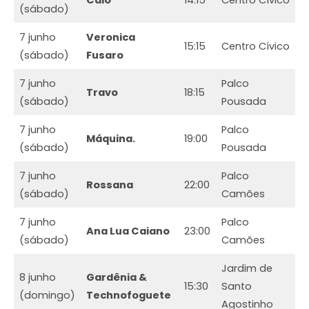
Caio
14:15
Centro Cívico
(sábado)
7 junho
Veronica
15:15
Centro Cívico
(sábado)
Fusaro
7 junho
Palco
Travo
18:15
(sábado)
Pousada
7 junho
Palco
Máquina.
19:00
(sábado)
Pousada
7 junho
Palco
Rossana
22:00
(sábado)
Camões
7 junho
Palco
Ana Lua Caiano
23:00
(sábado)
Camões
Jardim de
8 junho
Gardênia &
15:30
Santo
(domingo)
Technofoguete
Agostinho