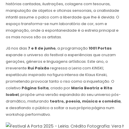
histórias cantadas, ilustrações, colagens com tesouras,
manipulação de objetos e oficinas sensoriais, a criatividade
infantil assume o palco com a liberdade que lhe é devida. O
espaço transforma-se num laboratório de cor, som e
imaginação, onde a espontaneidade é a estrela principal e
os mais novos são os artistas.
Já nos dias
7 e 8 de junho
, a programação
1001 Portas
expande o universo do festival a experiências que cruzam
gerações, géneros e linguagens artísticas. Este ano, o
irreverente
Rui Paixão
regressa a Leiria com
KINSKI
,
espetáculo inspirado na figura intensa de Klaus Kinski,
prometendo provocar tanto o riso como a inquietação. O
coletivo
Página Solta
, criado por
Maria Beatriz e Rita
Isabel
, propõe uma versão expandida do seu universo pós-
dramático, misturando
teatro, poesia, música e comédia
,
e desafiando o público a soltar a sua própria página num
workshop performativo.