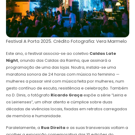
Festival A Porta 2025. Crédito Fotografia: Vera Marmelo
Este ano, o festival associa-se ao coletivo
Caldas Late
Night
, oriundo das Caldas da Rainha, que assinará a
programação de uma das lojas. Noutra, instala-se uma
maratona sonora de 24 horas com música no feminino —
mulheres a passar vinil com música feita por mulheres, num
gesto contínuo de escuta, resistência e celebração. Também
no D. Dinis, o fotógrafo
Ricardo Graça
expõe a série “Leiria e
os Leirienses”, um olhar atento e cúmplice sobre duas
décadas de vivências locais, fixadas em retratos carregados
de memória e humanidade.
Paralelamente, a
Rua Direita
e as suas transversais voltam a
acolher a exposição comemorativa das 10 edições do