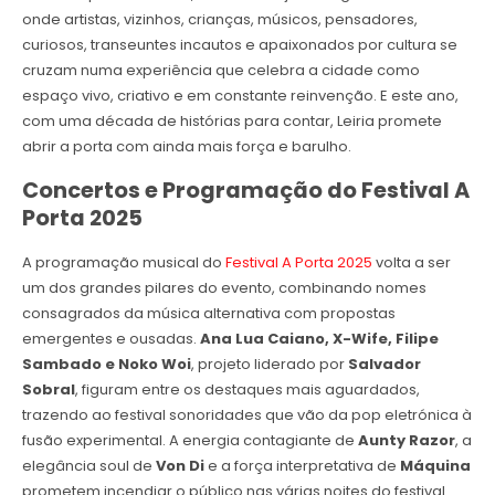
onde artistas, vizinhos, crianças, músicos, pensadores,
curiosos, transeuntes incautos e apaixonados por cultura se
cruzam numa experiência que celebra a cidade como
espaço vivo, criativo e em constante reinvenção. E este ano,
com uma década de histórias para contar, Leiria promete
abrir a porta com ainda mais força e barulho.
Concertos
e Programação do Festival A
Porta 2025
A programação musical do
Festival A Porta 2025
volta a ser
um dos grandes pilares do evento, combinando nomes
consagrados da música alternativa com propostas
emergentes e ousadas.
Ana Lua Caiano, X-Wife, Filipe
Sambado e Noko Woi
, projeto liderado por
Salvador
Sobral
, figuram entre os destaques mais aguardados,
trazendo ao festival sonoridades que vão da pop eletrónica à
fusão experimental. A energia contagiante de
Aunty Razor
, a
elegância soul de
Von Di
e a força interpretativa de
Máquina
prometem incendiar o público nas várias noites do festival.