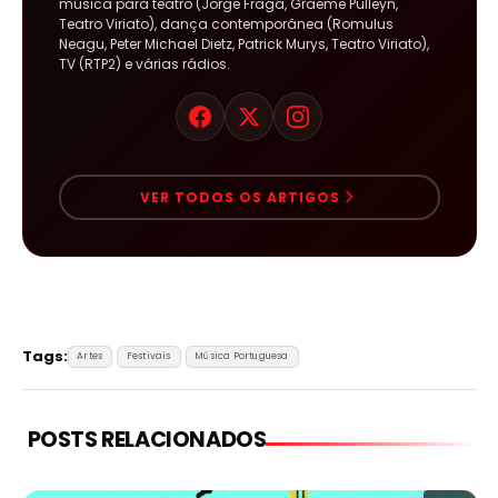
música para teatro (Jorge Fraga, Graeme Pulleyn,
Teatro Viriato), dança contemporânea (Romulus
Neagu, Peter Michael Dietz, Patrick Murys, Teatro Viriato),
TV (RTP2) e várias rádios.
VER TODOS OS ARTIGOS
Tags:
Artes
Festivais
Música Portuguesa
POSTS RELACIONADOS