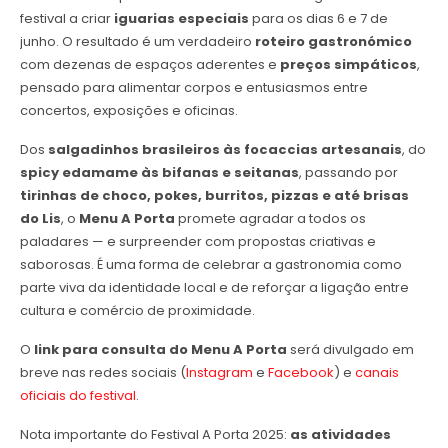
festival a criar
iguarias especiais
para os dias 6 e 7 de
junho. O resultado é um verdadeiro
roteiro gastronómico
com dezenas de espaços aderentes e
preços simpáticos
,
pensado para alimentar corpos e entusiasmos entre
concertos, exposições e oficinas.
Dos
salgadinhos brasileiros às focaccias artesanais
, do
spicy edamame às bifanas e seitanas
, passando por
tirinhas de choco, pokes, burritos, pizzas e até brisas
do Lis
, o
Menu A Porta
promete agradar a todos os
paladares — e surpreender com propostas criativas e
saborosas. É uma forma de celebrar a gastronomia como
parte viva da identidade local e de reforçar a ligação entre
cultura e comércio de proximidade.
O
link para consulta do Menu A Porta
será divulgado em
breve nas redes sociais (
Instagram
e
Facebook
) e
canais
oficiais do festival
.
Nota importante do Festival A Porta 2025:
as atividades