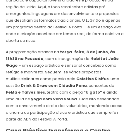
dar palco e capacitar jovens criadores e produtores da
região de Leiria. Aqui, o foco recai sobre artistas pré-
emergentes, linguagens em desenvolvimento e propostas
que desafiam os formatos tradicionais. O LJG não é apenas
um programa dentro do Festival A Porta — é um espaço vivo
onde a criação acontece em tempo real, de forma coletiva e
aberta ao risco.
A programação arranca na
terça-feira, 3 de junho, às
18h30 na Pousada
, com a inauguração do
Habitat João
Gago
– um espaço artístico e sensorial concebido como
refúgio e manifesto. Seguem-se várias propostas
multidisciplinares como poesia pelo
Coletivo Sisifus
, uma
sessão
Drink & Draw com Cláudia Pena
, concertos de
FeMa
e
Talvez Inês
, teatro com a peça
“U gato”
e ainda
uma aula de
yoga com Vera Sousa
. Tudo isto desenhado
com o envolvimento direto dos voluntários, mantendo acesa
a chama da participação cívica e artística que sempre fez
parte do ADN do Festival A Porta.
Casa Plástica transforma o Centro