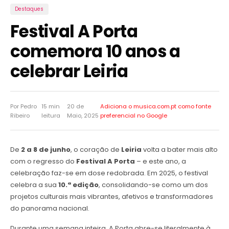
Destaques
Festival A Porta
comemora 10 anos a
celebrar Leiria
Por Pedro
15 min
20 de
Adiciona o musica.com.pt como
fonte
Ribeiro
leitura
Maio, 2025
preferencial no Google
De
2 a 8 de junho
, o coração de
Leiria
volta a bater mais alto
com o regresso do
Festival A Porta
– e este ano, a
celebração faz-se em dose redobrada. Em 2025, o festival
celebra a sua
10.ª edição
, consolidando-se como um dos
projetos culturais mais vibrantes, afetivos e transformadores
do panorama nacional.
Durante uma semana inteira, A Porta abre-se literalmente à