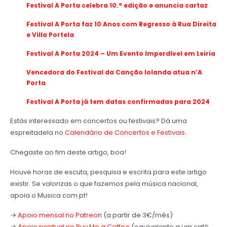
Festival A Porta celebra 10.ª edição e anuncia cartaz
Festival A Porta faz 10 Anos com Regresso à Rua Direita
e Villa Portela
Festival A Porta 2024 – Um Evento Imperdível em Leiria
Vencedora do Festival da Canção Iolanda atua n’A
Porta
Festival A Porta já tem datas confirmadas para 2024
Estás interessado em concertos ou festivais? Dá uma
espreitadela no
Calendário de Concertos e Festivais
.
Chegaste ao fim deste artigo, boa!
Houve horas de escuta, pesquisa e escrita para este artigo
existir. Se valorizas o que fazemos pela música nacional,
apoia o Musica.com.pt!
→
Apoio mensal no Patreon
(a partir de 3€/mês)
→
Apoio pontual no Buy Me a Coffee
(equivalente a um café