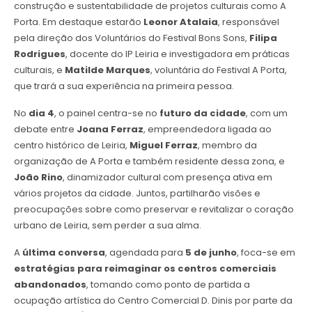
construção e sustentabilidade de projetos culturais como A
Porta. Em destaque estarão
Leonor Atalaia
, responsável
pela direção dos Voluntários do Festival Bons Sons,
Filipa
Rodrigues
, docente do IP Leiria e investigadora em práticas
culturais, e
Matilde Marques
, voluntária do Festival A Porta,
que trará a sua experiência na primeira pessoa.
No
dia 4
, o painel centra-se no
futuro da cidade
, com um
debate entre
Joana Ferraz
, empreendedora ligada ao
centro histórico de Leiria,
Miguel Ferraz
, membro da
organização de A Porta e também residente dessa zona, e
João Rino
, dinamizador cultural com presença ativa em
vários projetos da cidade. Juntos, partilharão visões e
preocupações sobre como preservar e revitalizar o coração
urbano de Leiria, sem perder a sua alma.
A
última conversa
, agendada para
5 de junho
, foca-se em
estratégias para reimaginar os centros comerciais
abandonados
, tomando como ponto de partida a
ocupação artística do Centro Comercial D. Dinis por parte da