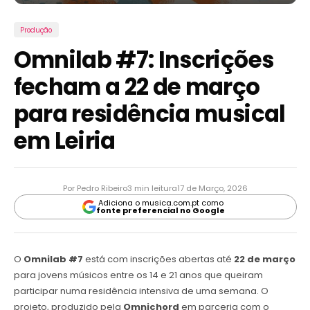
Produção
Omnilab #7: Inscrições
fecham a 22 de março
para residência musical
em Leiria
Por Pedro Ribeiro
3 min leitura
17 de Março, 2026
Adiciona o musica.com.pt como
fonte preferencial no Google
O
Omnilab #7
está com inscrições abertas até
22 de março
para jovens músicos entre os 14 e 21 anos que queiram
participar numa residência intensiva de uma semana. O
projeto, produzido pela
Omnichord
em parceria com o