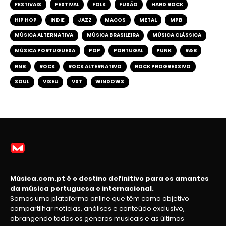
FESTIVAIS
FESTIVAL
FOLK
FUSÃO
HARD ROCK
HIP HOP
INDIE
JAZZ
MACOS
METAL
MPB
MÚSICA ALTERNATIVA
MÚSICA BRASILEIRA
MÚSICA CLÁSSICA
MÚSICA PORTUGUESA
POP
PORTUGAL
PUNK
R&B
RNB
ROCK
ROCK ALTERNATIVO
ROCK PROGRESSIVO
SOUL
VISEU
VST
WINDOWS
Música.com.pt é o destino definitivo para os amantes
da música portuguesa e internacional.
Somos uma plataforma online que têm como objetivo
compartilhar notícias, análises e conteúdo exclusivo,
abrangendo todos os generos musicais e as últimas