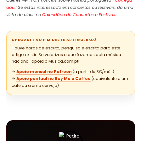
Queres ver mais notícias sobre música portuguesa?
Carrega
aqui
! Se estás interessado em concertos ou festivais, dá uma
vista de olhos no
Calendário de Concertos e Festivais
.
CHEGASTE AO FIM DESTE ARTIGO, BOA!
Houve horas de escuta, pesquisa e escrita para este
artigo existir. Se valorizas o que fazemos pela música
nacional, apoia o Musica.com.pt!
→
Apoio mensal no Patreon
(a partir de 3€/mês)
→
Apoio pontual no Buy Me a Coffee
(equivalente a um
café ou a uma cerveja)