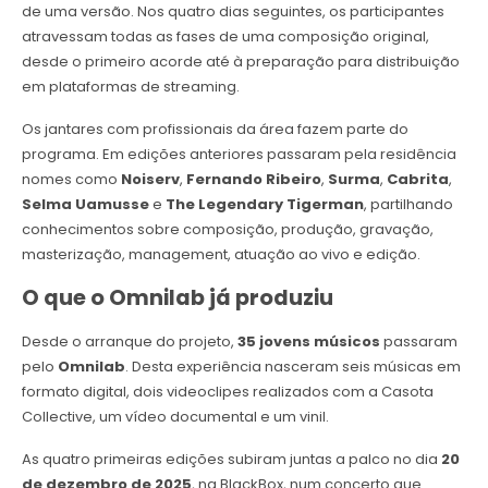
de uma versão. Nos quatro dias seguintes, os participantes
atravessam todas as fases de uma composição original,
desde o primeiro acorde até à preparação para distribuição
em plataformas de streaming.
Os jantares com profissionais da área fazem parte do
programa. Em edições anteriores passaram pela residência
nomes como
Noiserv
,
Fernando Ribeiro
,
Surma
,
Cabrita
,
Selma Uamusse
e
The Legendary Tigerman
, partilhando
conhecimentos sobre composição, produção, gravação,
masterização, management, atuação ao vivo e edição.
O que o Omnilab já produziu
Desde o arranque do projeto,
35 jovens músicos
passaram
pelo
Omnilab
. Desta experiência nasceram seis músicas em
formato digital, dois videoclipes realizados com a Casota
Collective, um vídeo documental e um vinil.
As quatro primeiras edições subiram juntas a palco no dia
20
de dezembro de 2025
, na BlackBox, num concerto que