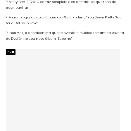
Misty Fest 2026: O cartaz completo e os destaques que tens de
acompanhar
A cronologia do novo álbum de Olivia Rodrigo “You Seem Pretty Sad
for a Girl So in Love”
Inês Vaz, a acordeonista que reinventa a música romântica erudita
de Dvořák no seu novo álbum “Espelho”
PUB