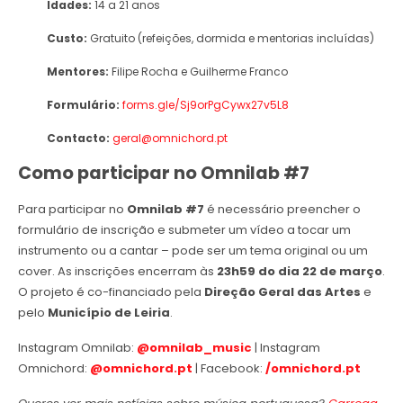
Idades:
14 a 21 anos
Custo:
Gratuito (refeições, dormida e mentorias incluídas)
Mentores:
Filipe Rocha e Guilherme Franco
Formulário:
forms.gle/Sj9orPgCywx27v5L8
Contacto:
geral@omnichord.pt
Como participar no Omnilab #7
Para participar no
Omnilab #7
é necessário preencher o
formulário de inscrição e submeter um vídeo a tocar um
instrumento ou a cantar – pode ser um tema original ou um
cover. As inscrições encerram às
23h59 do dia 22 de março
.
O projeto é co-financiado pela
Direção Geral das Artes
e
pelo
Município de Leiria
.
Instagram Omnilab:
@omnilab_music
| Instagram
Omnichord:
@omnichord.pt
| Facebook:
/omnichord.pt