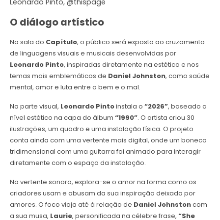
Leonardo Pinto, @thispage
O diálogo artístico
Na sala do
Capítulo
, o público será exposto ao cruzamento
de linguagens visuais e musicais desenvolvidas por
Leonardo Pinto
, inspiradas diretamente na estética e nos
temas mais emblemáticos de
Daniel Johnston
, como saúde
mental, amor e luta entre o bem e o mal.
Na parte visual,
Leonardo Pinto
instala o
“2026”
, baseado a
nível estético na capa do álbum
“1990”
. O artista criou 30
ilustrações, um quadro e uma instalação física. O projeto
conta ainda com uma vertente mais digital, onde um boneco
tridimensional com uma guitarra foi animado para interagir
diretamente com o espaço da instalação.
Na vertente sonora, explora-se o amor na forma como os
criadores usam e abusam da sua inspiração deixada por
amores. O foco viaja até à relação de
Daniel Johnston
com
a sua musa,
Laurie
, personificada na célebre frase,
“She