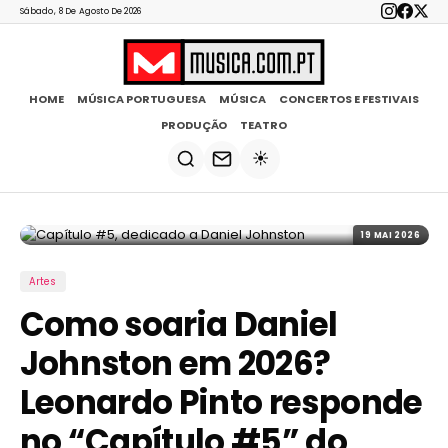
Sábado, 8 De Agosto De 2026
HOME
MÚSICA PORTUGUESA
MÚSICA
CONCERTOS E FESTIVAIS
PRODUÇÃO
TEATRO
☀️
19 MAI 2026
Artes
Como soaria Daniel
Johnston em 2026?
Leonardo Pinto responde
no “Capítulo #5” do