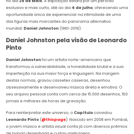
no dia
29 de Maio
. A exposição estará por um período
exclusivo e mais curto, até ao dia
4 de julho
, oferecendo uma
oportunidade única de experienciar na intimidade de uma
das figuras mais marcantes do panorama alternativo
mundial:
Daniel Johnston
(1961-2019).
Daniel Johnston pela visão de Leonardo
Pinto
Daniel Johnston
foi um artista norte-americano que
transformou a vulnerabilidade, a honestidade brutal e a sua
imperfeição na sua maior força e linguagem. Na margem
destas normas, gravou cassetes caseiras, desenhou
obsessivamente e desenvolveu música direta e emotiva. O
seu arquivo pessoal conta com cerca de 15.000 desenhos, 150
jornais e milhares de horas de gravação.
Para reinterpretar este universo, o
Capítulo
convidou
Leonardo Pinto
(
@thispage
). Nascido em 2008 em Pombal,
o jovem músico e artista visual conta já com diversos prémios
de banda desenhada e curtas-metragens.