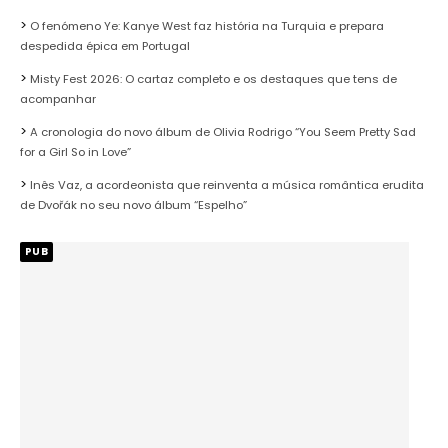
O fenómeno Ye: Kanye West faz história na Turquia e prepara
despedida épica em Portugal
Misty Fest 2026: O cartaz completo e os destaques que tens de
acompanhar
A cronologia do novo álbum de Olivia Rodrigo “You Seem Pretty Sad
for a Girl So in Love”
Inês Vaz, a acordeonista que reinventa a música romântica erudita
de Dvořák no seu novo álbum “Espelho”
PUB