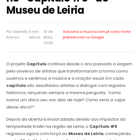
Museu de Leiria
Por Gabriela
4 min
19 de
Adiciona o musica.com.pt como
fonte
Alonso
leitura
Maio,
preferencial no Google
2026
O projeto
Capítulo
continua desde o ano passado a viagem
pelo universo de artistas que transformaram a forma como
ouvimos e sentimos a música e a criação visual. Em cada
capítulo
são desafiados artistas a dialogar com legados
históricos, lançando sempre a mesma pergunta,
“como
soaria um disco seu nos dias de hoje? Como seria a capa
desse disco?”
.
Depois da abertura inicial adiada devido aos impactos da
tempestade Kristin na região de Leiria, o
Capítulo #5
regressa agora com força ao
Museu de Leiria
, começando