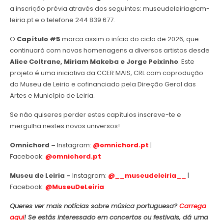
a inscrição prévia através dos seguintes: museudeleiria@cm-
leiria.pt e o telefone 244 839 677.
O
Capítulo #5
marca assim o início do ciclo de 2026, que
continuará com novas homenagens a diversos artistas desde
Alice Coltrane, Miriam Makeba e Jorge Peixinho
. Este
projeto é uma iniciativa da CCER MAIS, CRL com coprodução
do Museu de Leiria e cofinanciado pela Direção Geral das
Artes e Município de Leiria.
Se não quiseres perder estes capítulos inscreve-te e
mergulha nestes novos universos!
Omnichord –
Instagram:
@omnichord.pt
|
Facebook:
@omnichord.pt
Museu de Leiria –
Instagram:
@__museudeleiria__
|
Facebook:
@MuseuDeLeiria
Queres ver mais notícias sobre música portuguesa?
Carrega
aqui
! Se estás interessado em concertos ou festivais, dá uma