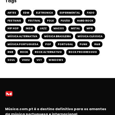
Tags
ARTES
EDM
ELETRONICA
EXPERIMENTAL
FADO
FESTIVAIS
FESTIVAL
FOLK
FUSÃO
HARD ROCK
HIP HOP
INDIE
JAZZ
MACOS
METAL
MPB
MÚSICA ALTERNATIVA
MÚSICA BRASILEIRA
MÚSICA CLÁSSICA
MÚSICA PORTUGUESA
POP
PORTUGAL
PUNK
R&B
RNB
ROCK
ROCK ALTERNATIVO
ROCK PROGRESSIVO
SOUL
VISEU
VST
WINDOWS
Música.com.pt é o destino definitivo para os amantes
da música portuguesa e internacional.