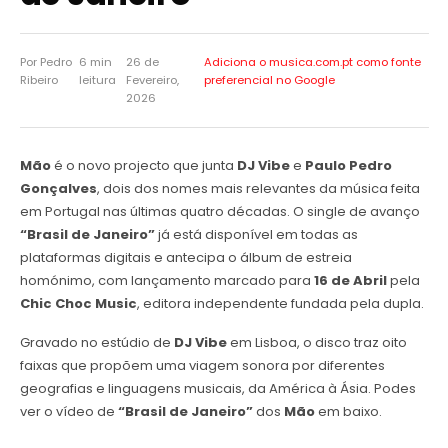
Por Pedro
6 min
26 de
Adiciona o musica.com.pt como
fonte
Ribeiro
leitura
Fevereiro,
preferencial no Google
2026
Mão
é o novo projecto que junta
DJ Vibe
e
Paulo Pedro
Gonçalves
, dois dos nomes mais relevantes da música feita
em Portugal nas últimas quatro décadas. O single de avanço
“Brasil de Janeiro”
já está disponível em todas as
plataformas digitais e antecipa o álbum de estreia
homónimo, com lançamento marcado para
16 de Abril
pela
Chic Choc Music
, editora independente fundada pela dupla.
Gravado no estúdio de
DJ Vibe
em Lisboa, o disco traz oito
faixas que propõem uma viagem sonora por diferentes
geografias e linguagens musicais, da América à Ásia. Podes
ver o vídeo de
“Brasil de Janeiro”
dos
Mão
em baixo.