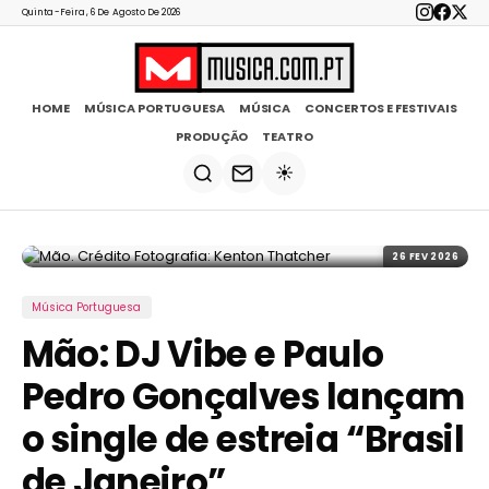
Quinta-Feira, 6 De Agosto De 2026
HOME
MÚSICA PORTUGUESA
MÚSICA
CONCERTOS E FESTIVAIS
PRODUÇÃO
TEATRO
☀️
26 FEV 2026
Música Portuguesa
Mão: DJ Vibe e Paulo
Pedro Gonçalves lançam
o single de estreia “Brasil
de Janeiro”