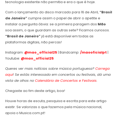
tecnologia existente não permitia e era o que é hoje.
Com o lançamento do disco marcado para 16 de Abril,
“Brasil
de Janeiro”
cumpre assim o papel de abrir o apetite e
instalar a pergunta óbvia: se a primeira paragem dos
Mão
soa assim, o que guardam as outras sete? Ficamos curiosos.
“Brasil de Janeiro”
já está disponível em todas as
plataformas digitais, não percas!
Instagram:
@mao_official25
| Bandcamp:
/maooficialpt
|
Youtube:
@mao_official25
Queres ver mais notícias sobre música portuguesa?
Carrega
aqui
! Se estás interessado em concertos ou festivais, dá uma
vista de olhos no
Calendário de Concertos e Festivais
.
Chegaste ao fim deste artigo, boa!
Houve horas de escuta, pesquisa e escrita para este artigo
existir. Se valorizas o que fazemos pela música nacional,
apoia o Musica.com.pt!