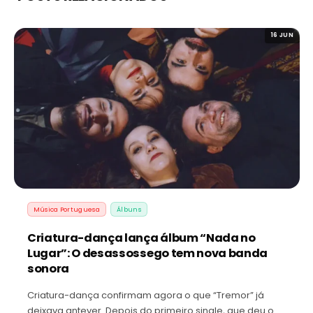
16 JUN
Música Portuguesa
Álbuns
Criatura-dança lança álbum “Nada no
Lugar”: O desassossego tem nova banda
sonora
Criatura-dança confirmam agora o que “Tremor” já
deixava antever. Depois do primeiro single, que deu o