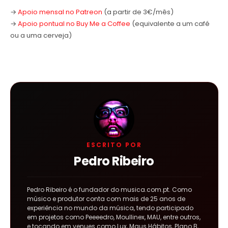
→
Apoio mensal no Patreon
(a partir de 3€/mês)
→
Apoio pontual no Buy Me a Coffee
(equivalente a um café
ou a uma cerveja)
ESCRITO POR
Pedro Ribeiro
Pedro Ribeiro é o fundador do musica.com.pt. Como
músico e produtor conta com mais de 25 anos de
experiência no mundo da música, tendo participado
em projetos como Peeeedro, Moullinex, MAU, entre outros,
e tocando em venues como Lux, Maus Hábitos, Plano B,