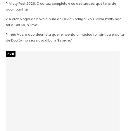
Misty Fest 2026: O cartaz completo e os destaques que tens de
acompanhar
A cronologia do novo álbum de Olivia Rodrigo “You Seem Pretty Sad
for a Girl So in Love”
Inês Vaz, a acordeonista que reinventa a música romântica erudita
de Dvořák no seu novo álbum “Espelho”
PUB