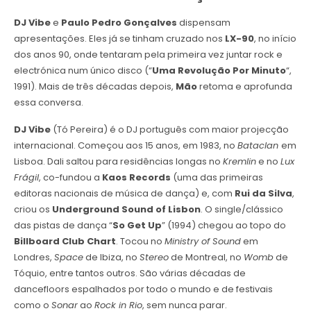
DJ Vibe
e
Paulo Pedro Gonçalves
dispensam
apresentações. Eles já se tinham cruzado nos
LX-90
, no início
dos anos 90, onde tentaram pela primeira vez juntar rock e
electrónica num único disco (“
Uma Revolução Por Minuto
“,
1991). Mais de três décadas depois,
Mão
retoma e aprofunda
essa conversa.
DJ Vibe
(Tó Pereira) é o DJ português com maior projecção
internacional. Começou aos 15 anos, em 1983, no
Bataclan
em
Lisboa. Dali saltou para residências longas no
Kremlin
e no
Lux
Frágil
, co-fundou a
Kaos Records
(uma das primeiras
editoras nacionais de música de dança) e, com
Rui da Silva
,
criou os
Underground Sound of Lisbon
. O single/clássico
das pistas de dança “
So Get Up
” (1994) chegou ao topo do
Billboard Club Chart
. Tocou no
Ministry of Sound
em
Londres,
Space
de Ibiza, no
Stereo
de Montreal, no
Womb
de
Tóquio, entre tantos outros. São várias décadas de
dancefloors espalhados por todo o mundo e de festivais
como o
Sonar
ao
Rock in Rio
, sem nunca parar.