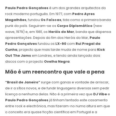
Paulo Pedro Gonçalves
é um dos grandes arquitectos do
rock moderno português. Em 1977, com
Pedro Ayres
Magalhães
, fundou
Os Faíscas
, tida como a primeira banda
punk do país. Seguiram-se os
Corpo Diplomático
(new
wave, 1979) e, em 1981, os
Heróis do Mar
, banda que dispensa
apresentações. Depois do fim dos Heróis do Mar,
Paulo
Pedro Gonçalves
fundou os
LX-90
com
Rui Pregal da
Cunha
, projecto que mais tarde muda de nome para
Kick
Out The Jams
em Londres, e tendo ainda lançado dois
discos com o projecto
Ovelha Negra
.
Mão é um reencontro que vale a pena
“Brasil de Janeiro”
surge com ganas e vontade de arriscar,
de ir a sítios novos, e de fundir linguagens diversas sem pedir
licença a nenhuma delas. Não é a primeira vez que
DJ Vibe
e
Paulo Pedro Gonçalves
já tinham tentado este casamento
entre rock e electrónica, mas fizeram-no numa altura em que
o conceito era quase ficção científica em Portugal e a