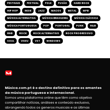
FESTIVAIS
FESTIVAL
FOLK
FUSÃO
HARD ROCK
HIP HOP
INDIE
JAZZ
MACOS
METAL
MPB
MÚSICA ALTERNATIVA
MÚSICA BRASILEIRA
MÚSICA CLÁSSICA
MÚSICA PORTUGUESA
POP
PORTUGAL
PUNK
R&B
RNB
ROCK
ROCK ALTERNATIVO
ROCK PROGRESSIVO
SOUL
VISEU
VST
WINDOWS
Música.com.pt é o destino definitivo para os amantes
da música portuguesa e internacional.
Somos uma plataforma online que têm como objetivo
compartilhar notícias, análises e conteúdo exclusivo,
abrangendo todos os generos musicais e as últimas