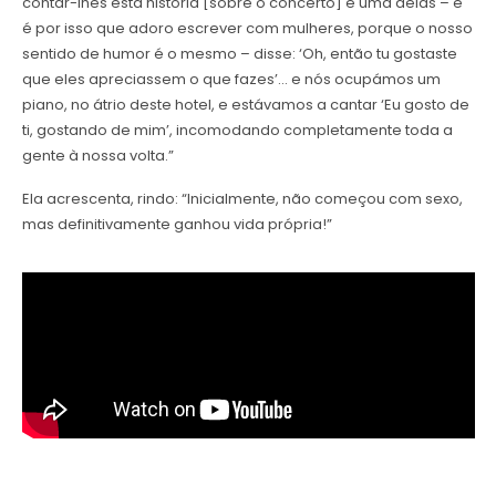
contar-lhes esta história [sobre o concerto] e uma delas – e
é por isso que adoro escrever com mulheres, porque o nosso
sentido de humor é o mesmo – disse: ‘Oh, então tu gostaste
que eles apreciassem o que fazes’… e nós ocupámos um
piano, no átrio deste hotel, e estávamos a cantar ‘Eu gosto de
ti, gostando de mim’, incomodando completamente toda a
gente à nossa volta.”
Ela acrescenta, rindo: “Inicialmente, não começou com sexo,
mas definitivamente ganhou vida própria!”