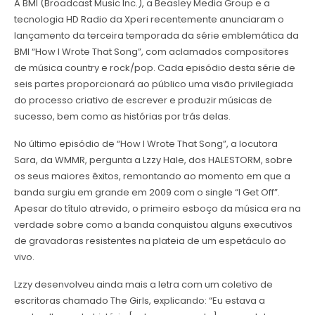
A BMI (Broadcast Music Inc.), a Beasley Media Group e a
tecnologia HD Radio da Xperi recentemente anunciaram o
lançamento da terceira temporada da série emblemática da
BMI “How I Wrote That Song”, com aclamados compositores
de música country e rock/pop. Cada episódio desta série de
seis partes proporcionará ao público uma visão privilegiada
do processo criativo de escrever e produzir músicas de
sucesso, bem como as histórias por trás delas.
No último episódio de “How I Wrote That Song”, a locutora
Sara, da WMMR, pergunta a Lzzy Hale, dos HALESTORM, sobre
os seus maiores êxitos, remontando ao momento em que a
banda surgiu em grande em 2009 com o single “I Get Off”.
Apesar do título atrevido, o primeiro esboço da música era na
verdade sobre como a banda conquistou alguns executivos
de gravadoras resistentes na plateia de um espetáculo ao
vivo.
Lzzy desenvolveu ainda mais a letra com um coletivo de
escritoras chamado The Girls, explicando: “Eu estava a