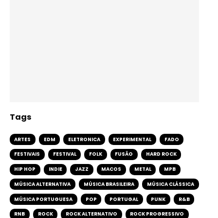
Tags
ARTES
EDM
ELETRONICA
EXPERIMENTAL
FADO
FESTIVAIS
FESTIVAL
FOLK
FUSÃO
HARD ROCK
HIP HOP
INDIE
JAZZ
MACOS
METAL
MPB
MÚSICA ALTERNATIVA
MÚSICA BRASILEIRA
MÚSICA CLÁSSICA
MÚSICA PORTUGUESA
POP
PORTUGAL
PUNK
R&B
RNB
ROCK
ROCK ALTERNATIVO
ROCK PROGRESSIVO