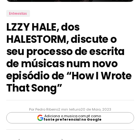
Entrevistas
LZZY HALE, dos
HALESTORM, discute o
seu processo de escrita
de músicas num novo
episódio de “How I Wrote
That Song”
Por Pedro Ribeiro
2 min leitura
20 de Maio, 2023
Adiciona o musica.com.pt como
fonte preferencial no Google