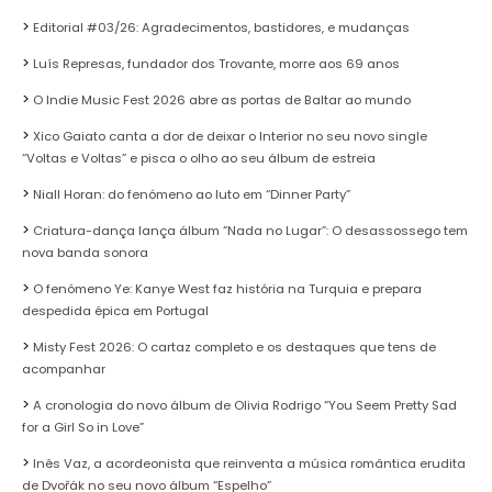
Editorial #03/26: Agradecimentos, bastidores, e mudanças
Luís Represas, fundador dos Trovante, morre aos 69 anos
O Indie Music Fest 2026 abre as portas de Baltar ao mundo
Xico Gaiato canta a dor de deixar o Interior no seu novo single
“Voltas e Voltas” e pisca o olho ao seu álbum de estreia
Niall Horan: do fenómeno ao luto em “Dinner Party”
Criatura-dança lança álbum “Nada no Lugar”: O desassossego tem
nova banda sonora
O fenómeno Ye: Kanye West faz história na Turquia e prepara
despedida épica em Portugal
Misty Fest 2026: O cartaz completo e os destaques que tens de
acompanhar
A cronologia do novo álbum de Olivia Rodrigo “You Seem Pretty Sad
for a Girl So in Love”
Inês Vaz, a acordeonista que reinventa a música romântica erudita
de Dvořák no seu novo álbum “Espelho”