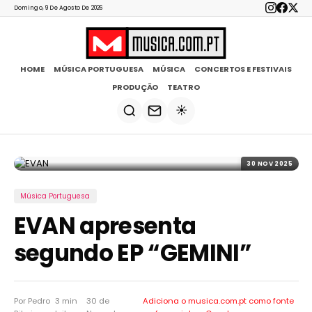
Domingo, 9 De Agosto De 2026
HOME
MÚSICA PORTUGUESA
MÚSICA
CONCERTOS E FESTIVAIS
PRODUÇÃO
TEATRO
☀️
30 NOV 2025
Música Portuguesa
EVAN apresenta
segundo EP “GEMINI”
Por Pedro
3 min
30 de
Adiciona o musica.com.pt como
fonte