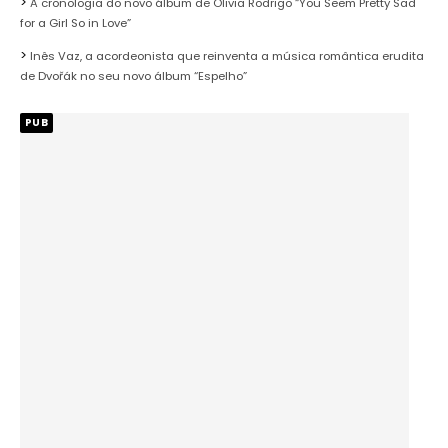
A cronologia do novo álbum de Olivia Rodrigo “You Seem Pretty Sad
for a Girl So in Love”
Inês Vaz, a acordeonista que reinventa a música romântica erudita
de Dvořák no seu novo álbum “Espelho”
PUB