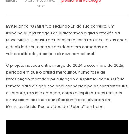
Ribeiro
leitura
Novembro,
preferencial no Google
2025
EVAN
lança “
GEMINI
“, o segundo EP da sua carreira, um
trabalho que já chegou às plataformas digitais através da
Move Music. O artista de Benavente constrói cinco faixas onde
a dualidade humana se desdobra em camadas de
vulnerabilidade, desejo e clareza emocional.
O projeto nasceu entre março de 2024 e setembro de 2025,
período em que o artista mergulhou numa fase de
introspeção marcada pela ligação à espiritualidade. O título
remete para o signo zodiacal conhecido pelos contrastes: luz
e sombra, razão e emoção, corpo e espírito. Estas tensões
atravessam as cinco canções sem se resolverem em
fórmulas fáceis. Fica o vídeo de “Sóbrio” em baixo.