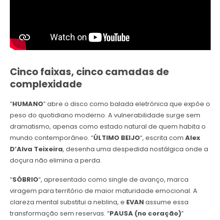
Cinco faixas, cinco camadas de
complexidade
“
HUMANO
” abre o disco como balada eletrónica que expõe o
peso do quotidiano moderno. A vulnerabilidade surge sem
dramatismo, apenas como estado natural de quem habita o
mundo contemporâneo. “
ÚLTIMO BEIJO
“, escrita com
Alex
D’Alva Teixeira
, desenha uma despedida nostálgica onde a
doçura não elimina a perda.
“
SÓBRIO
“, apresentado como single de avanço, marca
viragem para território de maior maturidade emocional. A
clareza mental substitui a neblina, e
EVAN
assume essa
transformação sem reservas. “
PAUSA (no coração)
”