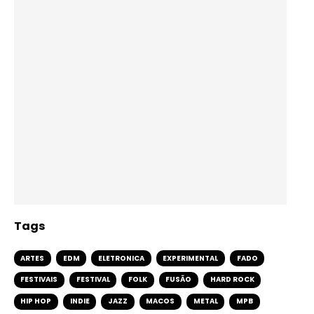
Tags
ARTES
EDM
ELETRONICA
EXPERIMENTAL
FADO
FESTIVAIS
FESTIVAL
FOLK
FUSÃO
HARD ROCK
HIP HOP
INDIE
JAZZ
MACOS
METAL
MPB