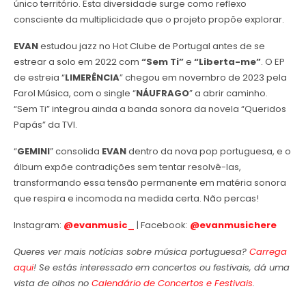
único território. Esta diversidade surge como reflexo
consciente da multiplicidade que o projeto propõe explorar.
EVAN
estudou jazz no Hot Clube de Portugal antes de se
estrear a solo em 2022 com
“Sem Ti”
e
“Liberta-me”
. O EP
de estreia “
LIMERÊNCIA
” chegou em novembro de 2023 pela
Farol Música, com o single “
NÁUFRAGO
” a abrir caminho.
“Sem Ti” integrou ainda a banda sonora da novela “Queridos
Papás” da TVI.
“
GEMINI
” consolida
EVAN
dentro da nova pop portuguesa, e o
álbum expõe contradições sem tentar resolvê-las,
transformando essa tensão permanente em matéria sonora
que respira e incomoda na medida certa. Não percas!
Instagram:
@evanmusic_
| Facebook:
@evanmusichere
Queres ver mais notícias sobre música portuguesa?
Carrega
aqui
! Se estás interessado em concertos ou festivais, dá uma
vista de olhos no
Calendário de Concertos e Festivais
.