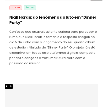
Música
Álbuns
Niall Horan: do fenómeno ao luto em “Dinner
Party”
Confesso que estava bastante curiosa para perceber o
rumo que Niall Horan ia tomar, e a resposta chegou no
dia 5 de junho com o lançamento do seu quarto álbum
de estúdio intitulado de “Dinner Party”. O projeto já está
disponível em todas as plataformas digitais, composto
por doze canções e traz uma rutura clara com o
passado do músico…
PUB