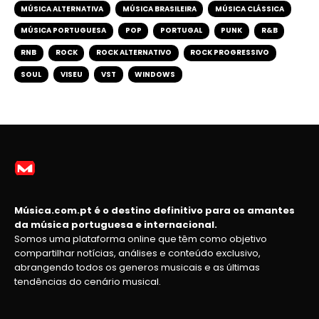
MÚSICA ALTERNATIVA
MÚSICA BRASILEIRA
MÚSICA CLÁSSICA
MÚSICA PORTUGUESA
POP
PORTUGAL
PUNK
R&B
RNB
ROCK
ROCK ALTERNATIVO
ROCK PROGRESSIVO
SOUL
VISEU
VST
WINDOWS
Música.com.pt é o destino definitivo para os amantes
da música portuguesa e internacional.
Somos uma plataforma online que têm como objetivo
compartilhar notícias, análises e conteúdo exclusivo,
abrangendo todos os generos musicais e as últimas
tendências do cenário musical.