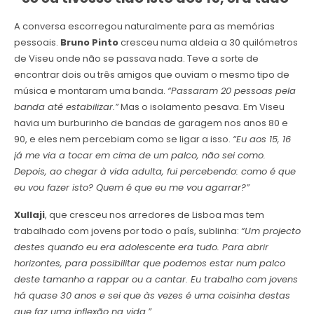
A conversa escorregou naturalmente para as memórias
pessoais.
Bruno Pinto
cresceu numa aldeia a 30 quilómetros
de Viseu onde não se passava nada. Teve a sorte de
encontrar dois ou três amigos que ouviam o mesmo tipo de
música e montaram uma banda.
“Passaram 20 pessoas pela
banda até estabilizar.”
Mas o isolamento pesava. Em Viseu
havia um burburinho de bandas de garagem nos anos 80 e
90, e eles nem percebiam como se ligar a isso.
“Eu aos 15, 16
já me via a tocar em cima de um palco, não sei como.
Depois, ao chegar à vida adulta, fui percebendo: como é que
eu vou fazer isto? Quem é que eu me vou agarrar?”
Xullaji
, que cresceu nos arredores de Lisboa mas tem
trabalhado com jovens por todo o país, sublinha:
“Um projecto
destes quando eu era adolescente era tudo. Para abrir
horizontes, para possibilitar que podemos estar num palco
deste tamanho a rappar ou a cantar. Eu trabalho com jovens
há quase 30 anos e sei que às vezes é uma coisinha destas
que faz uma inflexão na vida.”