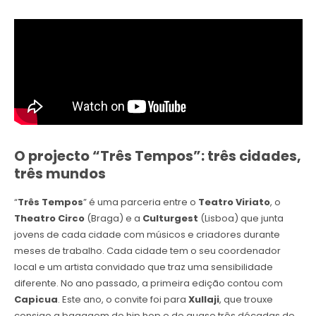
O projecto “Três Tempos”: três cidades,
três mundos
“
Três Tempos
” é uma parceria entre o
Teatro Viriato
, o
Theatro Circo
(Braga) e a
Culturgest
(Lisboa) que junta
jovens de cada cidade com músicos e criadores durante
meses de trabalho. Cada cidade tem o seu coordenador
local e um artista convidado que traz uma sensibilidade
diferente. No ano passado, a primeira edição contou com
Capicua
. Este ano, o convite foi para
Xullaji
, que trouxe
consigo a bagagem do hip hop e de quase três décadas de