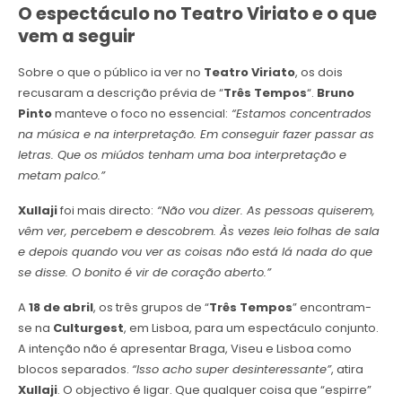
O espectáculo no Teatro Viriato e o que
vem a seguir
Sobre o que o público ia ver no
Teatro Viriato
, os dois
recusaram a descrição prévia de “
Três Tempos
“.
Bruno
Pinto
manteve o foco no essencial:
“Estamos concentrados
na música e na interpretação. Em conseguir fazer passar as
letras. Que os miúdos tenham uma boa interpretação e
metam palco.”
Xullaji
foi mais directo:
“Não vou dizer. As pessoas quiserem,
vêm ver, percebem e descobrem. Às vezes leio folhas de sala
e depois quando vou ver as coisas não está lá nada do que
se disse. O bonito é vir de coração aberto.”
A
18 de abril
, os três grupos de “
Três Tempos
” encontram-
se na
Culturgest
, em Lisboa, para um espectáculo conjunto.
A intenção não é apresentar Braga, Viseu e Lisboa como
blocos separados.
“Isso acho super desinteressante”
, atira
Xullaji
. O objectivo é ligar. Que qualquer coisa que “espirre”