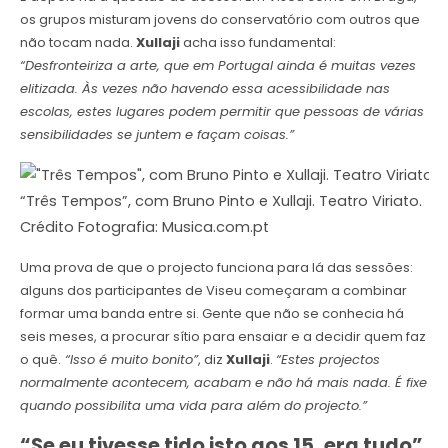
os grupos misturam jovens do conservatório com outros que
não tocam nada.
Xullaji
acha isso fundamental:
“Desfronteiriza a arte, que em Portugal ainda é muitas vezes
elitizada. Às vezes não havendo essa acessibilidade nas
escolas, estes lugares podem permitir que pessoas de várias
sensibilidades se juntem e façam coisas.”
“Três Tempos”, com Bruno Pinto e Xullaji. Teatro Viriato.
Crédito Fotografia: Musica.com.pt
Uma prova de que o projecto funciona para lá das sessões:
alguns dos participantes de Viseu começaram a combinar
formar uma banda entre si. Gente que não se conhecia há
seis meses, a procurar sítio para ensaiar e a decidir quem faz
o quê.
“Isso é muito bonito”
, diz
Xullaji
.
“Estes projectos
normalmente acontecem, acabam e não há mais nada. É fixe
quando possibilita uma vida para além do projecto.”
“Se eu tivesse tido isto aos 15, era tudo”