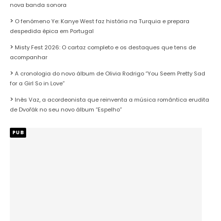
nova banda sonora
O fenómeno Ye: Kanye West faz história na Turquia e prepara
despedida épica em Portugal
Misty Fest 2026: O cartaz completo e os destaques que tens de
acompanhar
A cronologia do novo álbum de Olivia Rodrigo “You Seem Pretty Sad
for a Girl So in Love”
Inês Vaz, a acordeonista que reinventa a música romântica erudita
de Dvořák no seu novo álbum “Espelho”
PUB