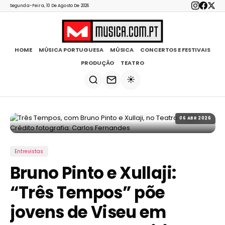
Segunda-Feira, 10 De Agosto De 2026
HOME
MÚSICA PORTUGUESA
MÚSICA
CONCERTOS E FESTIVAIS
PRODUÇÃO
TEATRO
☀️
06 ABR 2026
Entrevistas
Bruno Pinto e Xullaji:
“Três Tempos” põe
jovens de Viseu em