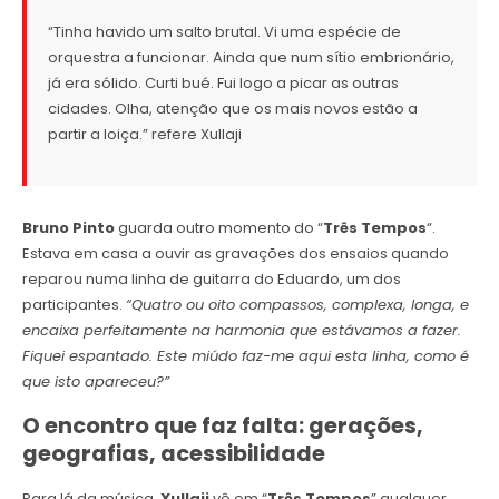
“Tinha havido um salto brutal. Vi uma espécie de
orquestra a funcionar. Ainda que num sítio embrionário,
já era sólido. Curti bué. Fui logo a picar as outras
cidades. Olha, atenção que os mais novos estão a
partir a loiça.” refere Xullaji
Bruno Pinto
guarda outro momento do “
Três Tempos
“.
Estava em casa a ouvir as gravações dos ensaios quando
reparou numa linha de guitarra do Eduardo, um dos
participantes.
“Quatro ou oito compassos, complexa, longa, e
encaixa perfeitamente na harmonia que estávamos a fazer.
Fiquei espantado. Este miúdo faz-me aqui esta linha, como é
que isto apareceu?”
O encontro que faz falta: gerações,
geografias, acessibilidade
Para lá da música,
Xullaji
vê em “
Três Tempos
” qualquer