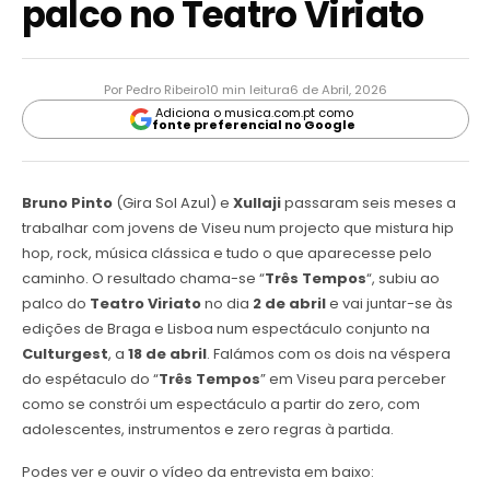
palco no Teatro Viriato
Por Pedro Ribeiro
10 min leitura
6 de Abril, 2026
Adiciona o musica.com.pt como
fonte preferencial no Google
Bruno Pinto
(Gira Sol Azul) e
Xullaji
passaram seis meses a
trabalhar com jovens de Viseu num projecto que mistura hip
hop, rock, música clássica e tudo o que aparecesse pelo
caminho. O resultado chama-se “
Três Tempos
“, subiu ao
palco do
Teatro Viriato
no dia
2 de abril
e vai juntar-se às
edições de Braga e Lisboa num espectáculo conjunto na
Culturgest
, a
18 de abril
. Falámos com os dois na véspera
do espétaculo do “
Três Tempos
” em Viseu para perceber
como se constrói um espectáculo a partir do zero, com
adolescentes, instrumentos e zero regras à partida.
Podes ver e ouvir o vídeo da entrevista em baixo: