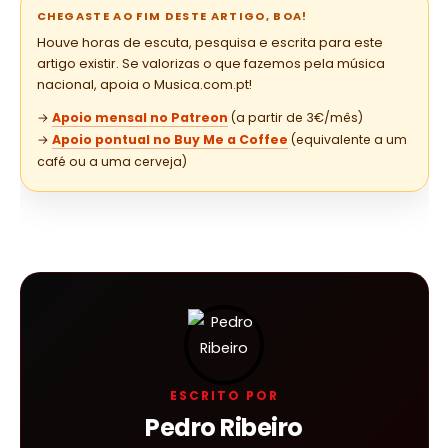
CHEGASTE AO FIM DESTE ARTIGO, BOA!
Houve horas de escuta, pesquisa e escrita para este
artigo existir. Se valorizas o que fazemos pela música
nacional, apoia o Musica.com.pt!
→
Apoio mensal no Patreon
(a partir de 3€/mês)
→
Apoio pontual no Buy Me a Coffee
(equivalente a um
café ou a uma cerveja)
ESCRITO POR
Pedro Ribeiro