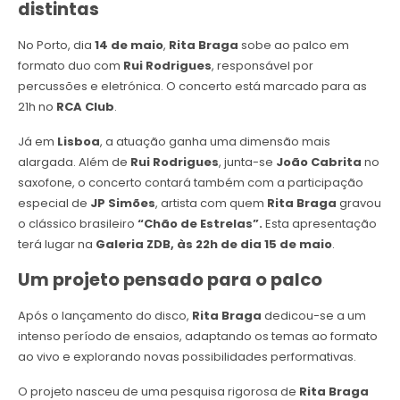
distintas
No Porto, dia
14 de maio
,
Rita Braga
sobe ao palco em
formato duo com
Rui Rodrigues
, responsável por
percussões e eletrónica. O concerto está marcado para as
21h no
RCA Club
.
Já em
Lisboa
, a atuação ganha uma dimensão mais
alargada. Além de
Rui Rodrigues
, junta-se
João Cabrita
no
saxofone, o concerto contará também com a participação
especial de
JP Simões
, artista com quem
Rita Braga
gravou
o clássico brasileiro
“Chão de Estrelas”.
Esta apresentação
terá lugar na
Galeria ZDB, às 22h de dia 15 de maio
.
Um projeto pensado para o palco
Após o lançamento do disco,
Rita Braga
dedicou-se a um
intenso período de ensaios, adaptando os temas ao formato
ao vivo e explorando novas possibilidades performativas.
O projeto nasceu de uma pesquisa rigorosa de
Rita Braga