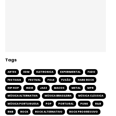
Tags
ARTES
EDM
ELETRONICA
EXPERIMENTAL
FADO
FESTIVAIS
FESTIVAL
FOLK
FUSÃO
HARD ROCK
HIP HOP
INDIE
JAZZ
MACOS
METAL
MPB
MÚSICA ALTERNATIVA
MÚSICA BRASILEIRA
MÚSICA CLÁSSICA
MÚSICA PORTUGUESA
POP
PORTUGAL
PUNK
R&B
RNB
ROCK
ROCK ALTERNATIVO
ROCK PROGRESSIVO