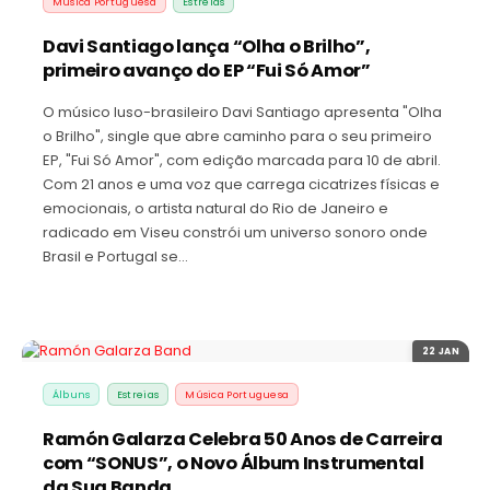
Música Portuguesa
Estreias
Davi Santiago lança “Olha o Brilho”,
primeiro avanço do EP “Fui Só Amor”
O músico luso-brasileiro Davi Santiago apresenta "Olha
o Brilho", single que abre caminho para o seu primeiro
EP, "Fui Só Amor", com edição marcada para 10 de abril.
Com 21 anos e uma voz que carrega cicatrizes físicas e
emocionais, o artista natural do Rio de Janeiro e
radicado em Viseu constrói um universo sonoro onde
Brasil e Portugal se…
22 JAN
Álbuns
Estreias
Música Portuguesa
Ramón Galarza Celebra 50 Anos de Carreira
com “SONUS”, o Novo Álbum Instrumental
da Sua Banda