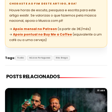
CHEGASTE AO FIM DESTE ARTIGO, BOA!
Houve horas de escuta, pesquisa e escrita para este
artigo existir. Se valorizas o que fazemos pela música
nacional, apoia o Musica.com.pt!
→
Apoio mensal no Patreon
(a partir de 3€/mês)
→
Apoio pontual no Buy Me a Coffee
(equivalente a um
café ou a uma cerveja)
Tags:
Fusão
Música Portuguesa
Rita Braga
POSTS RELACIONADOS
01 ABR