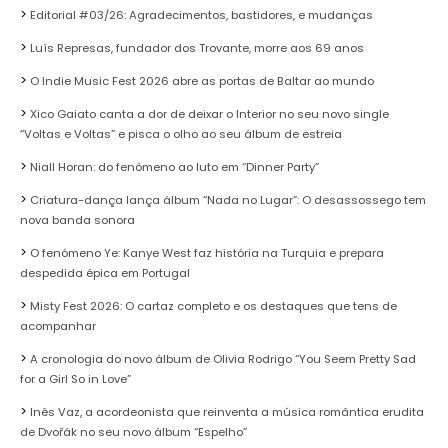
Editorial #03/26: Agradecimentos, bastidores, e mudanças
Luís Represas, fundador dos Trovante, morre aos 69 anos
O Indie Music Fest 2026 abre as portas de Baltar ao mundo
Xico Gaiato canta a dor de deixar o Interior no seu novo single
“Voltas e Voltas” e pisca o olho ao seu álbum de estreia
Niall Horan: do fenómeno ao luto em “Dinner Party”
Criatura-dança lança álbum “Nada no Lugar”: O desassossego tem
nova banda sonora
O fenómeno Ye: Kanye West faz história na Turquia e prepara
despedida épica em Portugal
Misty Fest 2026: O cartaz completo e os destaques que tens de
acompanhar
A cronologia do novo álbum de Olivia Rodrigo “You Seem Pretty Sad
for a Girl So in Love”
Inês Vaz, a acordeonista que reinventa a música romântica erudita
de Dvořák no seu novo álbum “Espelho”