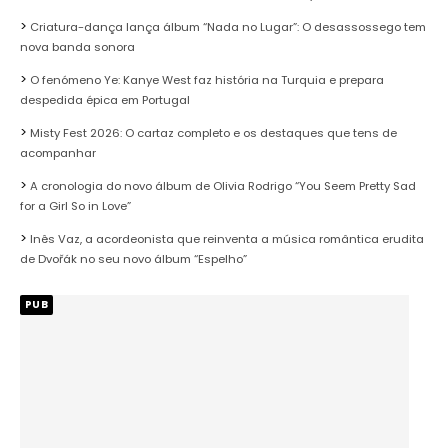
Criatura-dança lança álbum “Nada no Lugar”: O desassossego tem
nova banda sonora
O fenómeno Ye: Kanye West faz história na Turquia e prepara
despedida épica em Portugal
Misty Fest 2026: O cartaz completo e os destaques que tens de
acompanhar
A cronologia do novo álbum de Olivia Rodrigo “You Seem Pretty Sad
for a Girl So in Love”
Inês Vaz, a acordeonista que reinventa a música romântica erudita
de Dvořák no seu novo álbum “Espelho”
PUB