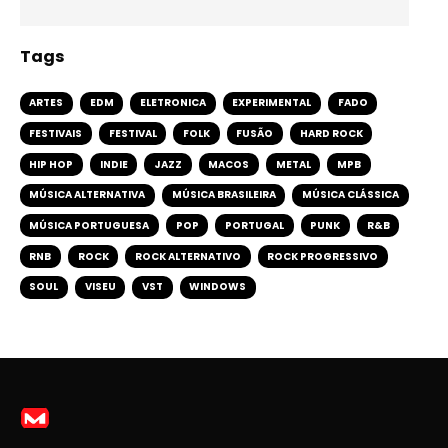
Tags
ARTES
EDM
ELETRONICA
EXPERIMENTAL
FADO
FESTIVAIS
FESTIVAL
FOLK
FUSÃO
HARD ROCK
HIP HOP
INDIE
JAZZ
MACOS
METAL
MPB
MÚSICA ALTERNATIVA
MÚSICA BRASILEIRA
MÚSICA CLÁSSICA
MÚSICA PORTUGUESA
POP
PORTUGAL
PUNK
R&B
RNB
ROCK
ROCK ALTERNATIVO
ROCK PROGRESSIVO
SOUL
VISEU
VST
WINDOWS