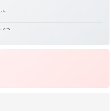
orto
 Porto