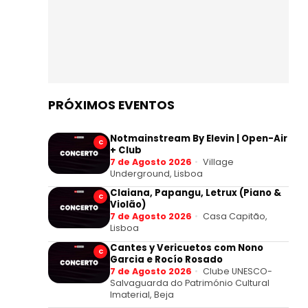
PRÓXIMOS EVENTOS
Notmainstream By Elevin | Open-Air
C
+ Club
7 de Agosto 2026
Village
Underground, Lisboa
Claiana, Papangu, Letrux (Piano &
C
Violão)
7 de Agosto 2026
Casa Capitão,
Lisboa
Cantes y Vericuetos com Nono
C
Garcia e Rocío Rosado
7 de Agosto 2026
Clube UNESCO-
Salvaguarda do Património Cultural
Imaterial, Beja