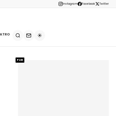
Instagram
Facebook
Twitter
EATRO
☀️
PUB