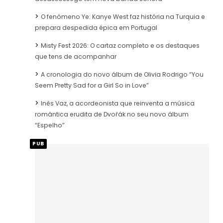
O fenómeno Ye: Kanye West faz história na Turquia e
prepara despedida épica em Portugal
Misty Fest 2026: O cartaz completo e os destaques
que tens de acompanhar
A cronologia do novo álbum de Olivia Rodrigo “You
Seem Pretty Sad for a Girl So in Love”
Inês Vaz, a acordeonista que reinventa a música
romântica erudita de Dvořák no seu novo álbum
“Espelho”
PUB