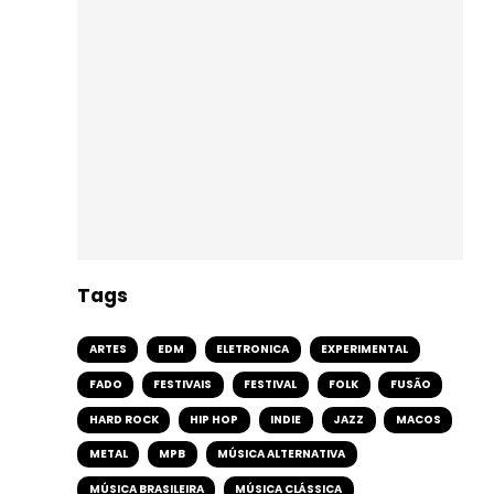
Tags
ARTES
EDM
ELETRONICA
EXPERIMENTAL
FADO
FESTIVAIS
FESTIVAL
FOLK
FUSÃO
HARD ROCK
HIP HOP
INDIE
JAZZ
MACOS
METAL
MPB
MÚSICA ALTERNATIVA
MÚSICA BRASILEIRA
MÚSICA CLÁSSICA