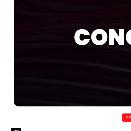
CO
PUB