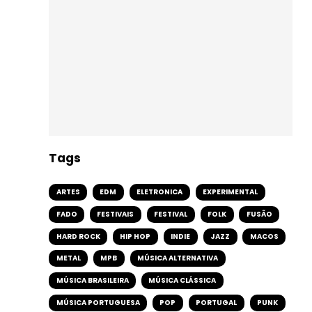
Tags
ARTES
EDM
ELETRONICA
EXPERIMENTAL
FADO
FESTIVAIS
FESTIVAL
FOLK
FUSÃO
HARD ROCK
HIP HOP
INDIE
JAZZ
MACOS
METAL
MPB
MÚSICA ALTERNATIVA
MÚSICA BRASILEIRA
MÚSICA CLÁSSICA
MÚSICA PORTUGUESA
POP
PORTUGAL
PUNK