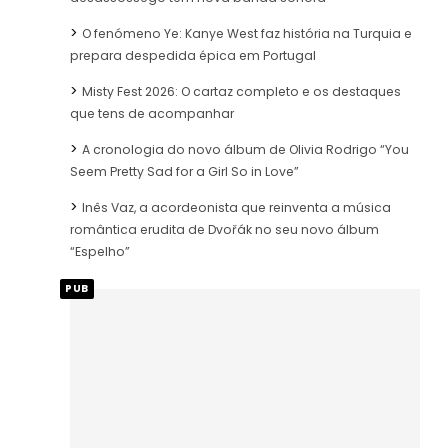
O fenómeno Ye: Kanye West faz história na Turquia e
prepara despedida épica em Portugal
Misty Fest 2026: O cartaz completo e os destaques
que tens de acompanhar
A cronologia do novo álbum de Olivia Rodrigo “You
Seem Pretty Sad for a Girl So in Love”
Inês Vaz, a acordeonista que reinventa a música
romântica erudita de Dvořák no seu novo álbum
“Espelho”
PUB