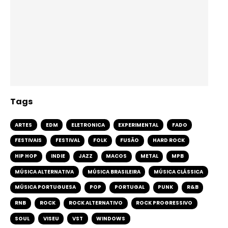
Tags
ARTES
EDM
ELETRONICA
EXPERIMENTAL
FADO
FESTIVAIS
FESTIVAL
FOLK
FUSÃO
HARD ROCK
HIP HOP
INDIE
JAZZ
MACOS
METAL
MPB
MÚSICA ALTERNATIVA
MÚSICA BRASILEIRA
MÚSICA CLÁSSICA
MÚSICA PORTUGUESA
POP
PORTUGAL
PUNK
R&B
RNB
ROCK
ROCK ALTERNATIVO
ROCK PROGRESSIVO
SOUL
VISEU
VST
WINDOWS