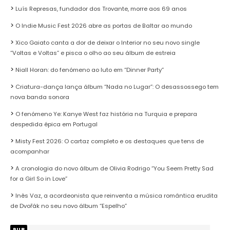
Luís Represas, fundador dos Trovante, morre aos 69 anos
O Indie Music Fest 2026 abre as portas de Baltar ao mundo
Xico Gaiato canta a dor de deixar o Interior no seu novo single
“Voltas e Voltas” e pisca o olho ao seu álbum de estreia
Niall Horan: do fenómeno ao luto em “Dinner Party”
Criatura-dança lança álbum “Nada no Lugar”: O desassossego tem
nova banda sonora
O fenómeno Ye: Kanye West faz história na Turquia e prepara
despedida épica em Portugal
Misty Fest 2026: O cartaz completo e os destaques que tens de
acompanhar
A cronologia do novo álbum de Olivia Rodrigo “You Seem Pretty Sad
for a Girl So in Love”
Inês Vaz, a acordeonista que reinventa a música romântica erudita
de Dvořák no seu novo álbum “Espelho”
PUB